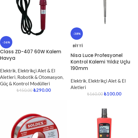
-38%
-36%
BITTI
Class ZD-407 60W Kalem
Nisa Luce Profesyonel
Havya
Kontrol Kalemi Yıldız Uçlu
190mm
Elektrik
,
Elektrikçi Alet & El
Aletleri
,
Robotik & Otomasyon
,
Elektrik
,
Elektrikçi Alet & El
Güç & Kontrol Modülleri
Aletleri
₺
290.00
₺
450.00
₺
100.00
₺
160.00