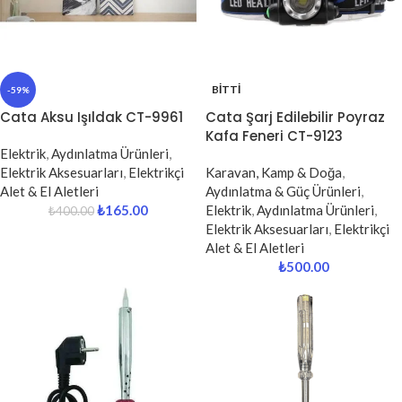
BITTI
-59%
Cata Aksu Işıldak CT-9961
Cata Şarj Edilebilir Poyraz
Kafa Feneri CT-9123
Elektrik
,
Aydınlatma Ürünleri
,
Elektrik Aksesuarları
,
Elektrikçi
Karavan, Kamp & Doğa
,
Alet & El Aletleri
Aydınlatma & Güç Ürünleri
,
₺
165.00
Elektrik
,
Aydınlatma Ürünleri
,
₺
400.00
Elektrik Aksesuarları
,
Elektrikçi
Alet & El Aletleri
₺
500.00