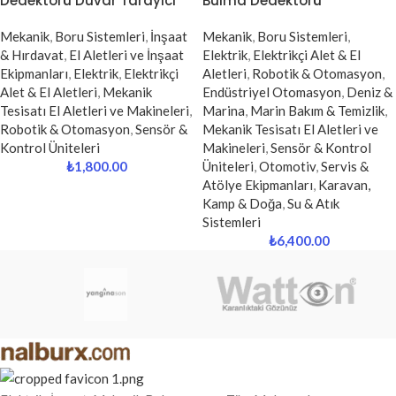
Dedektörü Duvar Tarayıcı
Bulma Dedektörü
Mekanik
,
Boru Sistemleri
,
İnşaat
Mekanik
,
Boru Sistemleri
,
& Hırdavat
,
El Aletleri ve İnşaat
Elektrik
,
Elektrikçi Alet & El
Ekipmanları
,
Elektrik
,
Elektrikçi
Aletleri
,
Robotik & Otomasyon
,
Alet & El Aletleri
,
Mekanik
Endüstriyel Otomasyon
,
Deniz &
Tesisatı El Aletleri ve Makineleri
,
Marina
,
Marin Bakım & Temizlik
,
Robotik & Otomasyon
,
Sensör &
Mekanik Tesisatı El Aletleri ve
Kontrol Üniteleri
Makineleri
,
Sensör & Kontrol
₺
1,800.00
Üniteleri
,
Otomotiv
,
Servis &
Atölye Ekipmanları
,
Karavan,
Kamp & Doğa
,
Su & Atık
Sistemleri
₺
6,400.00