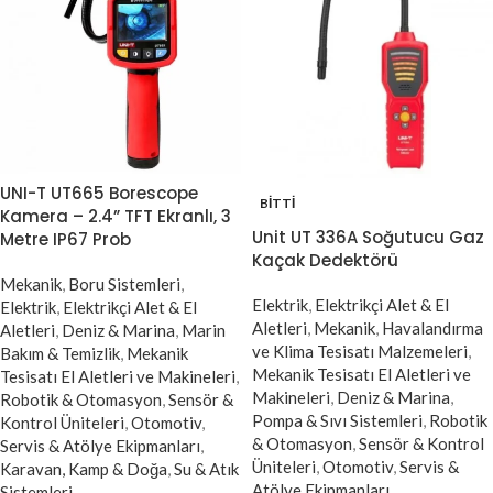
UNI-T UT665 Borescope
BITTI
Kamera – 2.4” TFT Ekranlı, 3
Unit UT 336A Soğutucu Gaz
Metre IP67 Prob
Kaçak Dedektörü
Mekanik
,
Boru Sistemleri
,
Elektrik
,
Elektrikçi Alet & El
Elektrik
,
Elektrikçi Alet & El
Aletleri
,
Mekanik
,
Havalandırma
Aletleri
,
Deniz & Marina
,
Marin
ve Klima Tesisatı Malzemeleri
,
Bakım & Temizlik
,
Mekanik
Mekanik Tesisatı El Aletleri ve
Tesisatı El Aletleri ve Makineleri
,
Makineleri
,
Deniz & Marina
,
Robotik & Otomasyon
,
Sensör &
Pompa & Sıvı Sistemleri
,
Robotik
Kontrol Üniteleri
,
Otomotiv
,
& Otomasyon
,
Sensör & Kontrol
Servis & Atölye Ekipmanları
,
Üniteleri
,
Otomotiv
,
Servis &
Karavan, Kamp & Doğa
,
Su & Atık
Atölye Ekipmanları
Sistemleri