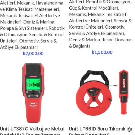
Aletleri
,
Robotik & Otomasyon
,
Aletleri
,
Mekanik
,
Havalandırma
Güç & Kontrol Modülleri
,
ve Klima Tesisatı Malzemeleri
,
Mekanik
,
Mekanik Tesisatı El
Mekanik Tesisatı El Aletleri ve
Aletleri ve Makineleri
,
Sensör &
Makineleri
,
Deniz & Marina
,
Kontrol Üniteleri
,
Otomotiv
,
Pompa & Sıvı Sistemleri
,
Robotik
Servis & Atölye Ekipmanları
,
& Otomasyon
,
Sensör & Kontrol
Deniz & Marina
,
Tekne Donanım
Üniteleri
,
Otomotiv
,
Servis &
& Bağlantı
Atölye Ekipmanları
₺
1,500.00
₺
2,000.00
Unit UT387C Voltaj ve Metal
Unit UT661D Boru Tıkanıklığı