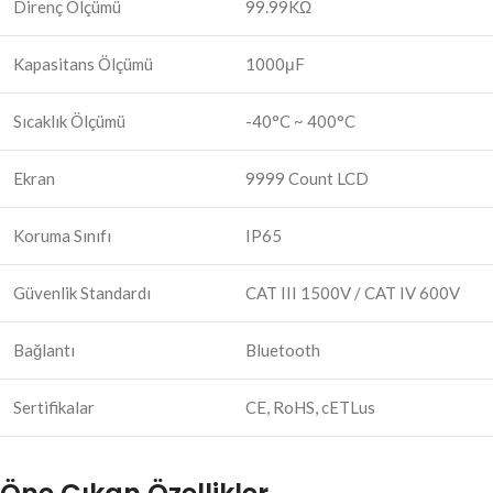
Direnç Ölçümü
99.99KΩ
Kapasitans Ölçümü
1000μF
Sıcaklık Ölçümü
-40°C ~ 400°C
Ekran
9999 Count LCD
Koruma Sınıfı
IP65
Güvenlik Standardı
CAT III 1500V / CAT IV 600V
Bağlantı
Bluetooth
Sertifikalar
CE, RoHS, cETLus