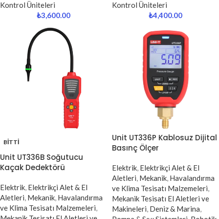
Kontrol Üniteleri
Kontrol Üniteleri
₺
3,600.00
₺
4,400.00
Unit UT336P Kablosuz Dijital
BITTI
Basınç Ölçer
Unit UT336B Soğutucu
Kaçak Dedektörü
Elektrik
,
Elektrikçi Alet & El
Aletleri
,
Mekanik
,
Havalandırma
Elektrik
,
Elektrikçi Alet & El
ve Klima Tesisatı Malzemeleri
,
Aletleri
,
Mekanik
,
Havalandırma
Mekanik Tesisatı El Aletleri ve
ve Klima Tesisatı Malzemeleri
,
Makineleri
,
Deniz & Marina
,
Mekanik Tesisatı El Aletleri ve