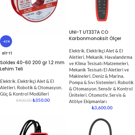
UNI-T UT337A CO
Karbonmonoksit Ölçer
-61%
Elektrik
,
Elektrikçi Alet & El
BITTI
Aletleri
,
Mekanik
,
Havalandırma
Soldex 40-60 200 gr 1.2 mm
ve Klima Tesisatı Malzemeleri
,
Lehim Teli
Mekanik Tesisatı El Aletleri ve
Makineleri
,
Deniz & Marina
,
Elektrik
,
Elektrikçi Alet & El
Pompa & Sıvı Sistemleri
,
Robotik
Aletleri
,
Robotik & Otomasyon
,
& Otomasyon
,
Sensör & Kontrol
Güç & Kontrol Modülleri
Üniteleri
,
Otomotiv
,
Servis &
₺
350.00
₺
900.00
Atölye Ekipmanları
₺
3,600.00