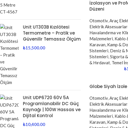
İzolasyon ve Pro
Düzeni
Otomotiv
,
Araç Elekt
Unit UT303B Kızılötesi
Elektrik Aksesuarlar
Termometre – Pratik ve
Havalandırma ve Kli
Güvenilir Temassız Ölçüm
Malzemeleri
,
Kablo 
Karavan, Kamp & D
₺
15,500.00
Sistemleri
,
Deniz & 
Sistemleri
,
Sigorta &
& Hırdavat
,
Temel İn
₺
Globe Siyah İzole
Unit UDP6720 60V 5A
Otomotiv
,
Araç Elekt
Programlanabilir DC Güç
Elektrik Aksesuarlar
Kaynağı | 100W Hassas ve
Havalandırma ve Kli
Dijital Kontrol
Malzemeleri
,
Kablo 
Karavan, Kamp & D
₺
10,400.00