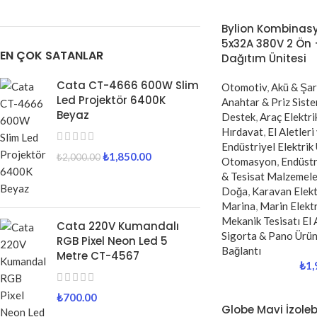
Bylion Kombinasy
5x32A 380V 2 Ön +
EN ÇOK SATANLAR
Dağıtım Ünitesi
Cata CT-4666 600W Slim
Otomotiv
,
Akü & Şar
Led Projektör 6400K
Anahtar & Priz Siste
Beyaz
Destek
,
Araç Elektri
Hırdavat
,
El Aletleri
Endüstriyel Elektrik
₺
1,850.00
₺
2,000.00
Otomasyon
,
Endüst
& Tesisat Malzemele
Doğa
,
Karavan Elekt
Marina
,
Marin Elektr
Mekanik Tesisatı El 
Cata 220V Kumandalı
Sigorta & Pano Ürün
RGB Pixel Neon Led 5
Bağlantı
Metre CT-4567
₺
1,
₺
700.00
Globe Mavi İzole