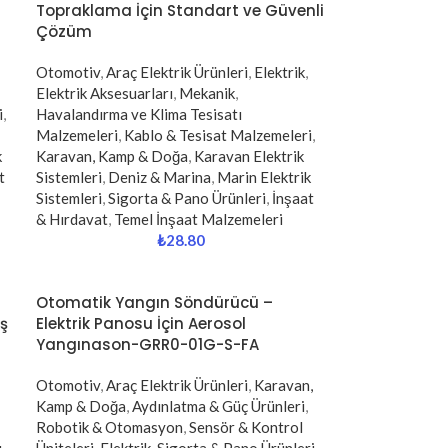
Topraklama İçin Standart ve Güvenli
Çözüm
Otomotiv
,
Araç Elektrik Ürünleri
,
Elektrik
,
Elektrik Aksesuarları
,
Mekanik
,
i
,
Havalandırma ve Klima Tesisatı
Malzemeleri
,
Kablo & Tesisat Malzemeleri
,
k
Karavan, Kamp & Doğa
,
Karavan Elektrik
t
Sistemleri
,
Deniz & Marina
,
Marin Elektrik
Sistemleri
,
Sigorta & Pano Ürünleri
,
İnşaat
& Hırdavat
,
Temel İnşaat Malzemeleri
₺
28.80
Otomatik Yangın Söndürücü –
iş
Elektrik Panosu İçin Aerosol
Yangınason-GRR0-01G-S-FA
Otomotiv
,
Araç Elektrik Ürünleri
,
Karavan,
Kamp & Doğa
,
Aydınlatma & Güç Ürünleri
,
Robotik & Otomasyon
,
Sensör & Kontrol