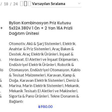
18
24
Bylion Kombinasyon Priz Kutusu
 +
5x32A 380V 1 Ön + 2 Yan 16A Prizli
Dağıtım Ünitesi
Otomotiv
,
Akü & Şarj Sistemleri
,
Elektrik
,
Anahtar & Priz Sistemleri
,
Araç Bakım &
Destek
,
Araç Elektrik Ürünleri
,
İnşaat &
ı
,
Hırdavat
,
El Aletleri ve İnşaat Ekipmanları
,
Endüstriyel Elektrik Ürünleri
,
Robotik &
lo
Otomasyon
,
Endüstriyel Otomasyon
,
Kablo
& Tesisat Malzemeleri
,
Karavan, Kamp &
&
Doğa
,
Karavan Elektrik Sistemleri
,
Deniz &
k
,
Marina
,
Marin Elektrik Sistemleri
,
Mekanik
,
,
Mekanik Tesisatı El Aletleri ve Makineleri
,
&
Sigorta & Pano Ürünleri
,
Tekne Donanım &
Bağlantı
₺
980.00