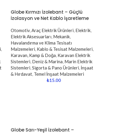
Globe Kırmızı İzolebant – Güçlü
İzolasyon ve Net Kablo İşaretleme
Otomotiv
,
Araç Elektrik Ürünleri
,
Elektrik
,
Elektrik Aksesuarları
,
Mekanik
,
Havalandırma ve Klima Tesisatı
i
,
Malzemeleri
,
Kablo & Tesisat Malzemeleri
,
Karavan, Kamp & Doğa
,
Karavan Elektrik
k
Sistemleri
,
Deniz & Marina
,
Marin Elektrik
t
Sistemleri
,
Sigorta & Pano Ürünleri
,
İnşaat
& Hırdavat
,
Temel İnşaat Malzemeleri
₺
15.00
Globe Sarı-Yeşil İzolebant –