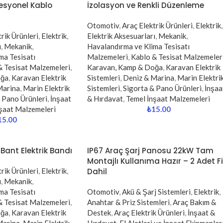
fesyonel Kablo
İzolasyon ve Renkli Düzenleme
Otomotiv
,
Araç Elektrik Ürünleri
,
Elektrik
,
rik Ürünleri
,
Elektrik
,
Elektrik Aksesuarları
,
Mekanik
,
ı
,
Mekanik
,
Havalandırma ve Klima Tesisatı
ma Tesisatı
Malzemeleri
,
Kablo & Tesisat Malzemeler
& Tesisat Malzemeleri
,
Karavan, Kamp & Doğa
,
Karavan Elektrik
oğa
,
Karavan Elektrik
Sistemleri
,
Deniz & Marina
,
Marin Elektri
Marina
,
Marin Elektrik
Sistemleri
,
Sigorta & Pano Ürünleri
,
İnşaa
 Pano Ürünleri
,
İnşaat
& Hırdavat
,
Temel İnşaat Malzemeleri
şaat Malzemeleri
₺
15.00
15.00
 Bant Elektrik Bandı
IP67 Araç Şarj Panosu 22kW Tam
Montajlı Kullanıma Hazır – 2 Adet F
rik Ürünleri
,
Elektrik
,
Dahil
ı
,
Mekanik
,
ma Tesisatı
Otomotiv
,
Akü & Şarj Sistemleri
,
Elektrik
,
& Tesisat Malzemeleri
,
Anahtar & Priz Sistemleri
,
Araç Bakım &
oğa
,
Karavan Elektrik
Destek
,
Araç Elektrik Ürünleri
,
İnşaat &