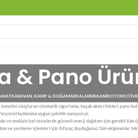
a & Pano Ürü
DAVAT
KARAVAN, KAMP & DOĞA
MARKALAR
MEKANIK
OTOMOTIV
R
 temelini oluşturan otomatik sigortalar, kaçak akım röleleri, pano kut
esyonel kullanıma uygun şekilde sunuyoruz.
nde ve endüstriyel tesislerde güvenli enerji dağıtımı için gerekli tüm ür
lum ve yenileme işlemleri için ihtiyaç duyduğunuz tüm ekipmanlar tek