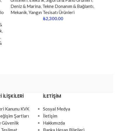
ı
,
Üniteleri
,
Elektrik
,
Sigorta & Pano Ürünleri
,
Deniz & Marina
,
Tekne Donanım & Bağlantı
,
lo
Mekanik
,
Yangın Tesisatı Ürünleri
₺
2,300.00
&
k
,
,
&
 İLIŞKILERI
İLETIŞIM
Veri Kanunu KVK
Sosyal Medya
eğişim Şartları
İletişim
ve Güvenlik
Hakkımızda
 Teslimat
Banka Hesap Bilgileri