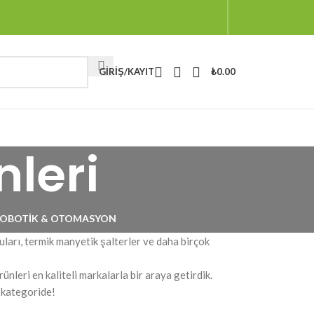
GIRIŞ/KAYIT
₺
0.00
nleri
OBOTIK & OTOMASYON
uları, termik manyetik şalterler ve daha birçok
ünleri en kaliteli markalarla bir araya getirdik.
 kategoride!