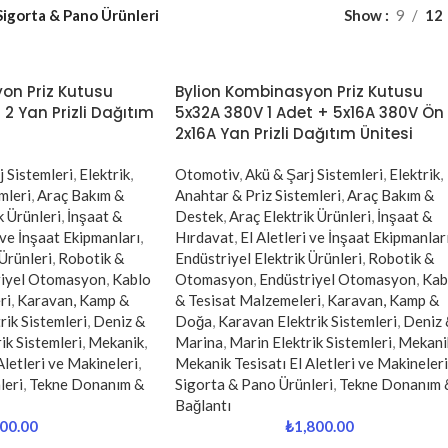
Sigorta & Pano Ürünleri
Show
9
12
on Priz Kutusu
Bylion Kombinasyon Priz Kutusu
 2 Yan Prizli Dağıtım
5x32A 380V 1 Adet + 5x16A 380V Ön
2x16A Yan Prizli Dağıtım Ünitesi
j Sistemleri
,
Elektrik
,
Otomotiv
,
Akü & Şarj Sistemleri
,
Elektrik
,
mleri
,
Araç Bakım &
Anahtar & Priz Sistemleri
,
Araç Bakım &
k Ürünleri
,
İnşaat &
Destek
,
Araç Elektrik Ürünleri
,
İnşaat &
 ve İnşaat Ekipmanları
,
Hırdavat
,
El Aletleri ve İnşaat Ekipmanlar
 Ürünleri
,
Robotik &
Endüstriyel Elektrik Ürünleri
,
Robotik &
riyel Otomasyon
,
Kablo
Otomasyon
,
Endüstriyel Otomasyon
,
Kab
ri
,
Karavan, Kamp &
& Tesisat Malzemeleri
,
Karavan, Kamp &
rik Sistemleri
,
Deniz &
Doğa
,
Karavan Elektrik Sistemleri
,
Deniz 
ik Sistemleri
,
Mekanik
,
Marina
,
Marin Elektrik Sistemleri
,
Mekani
Aletleri ve Makineleri
,
Mekanik Tesisatı El Aletleri ve Makineleri
leri
,
Tekne Donanım &
Sigorta & Pano Ürünleri
,
Tekne Donanım 
Bağlantı
00.00
₺
1,800.00