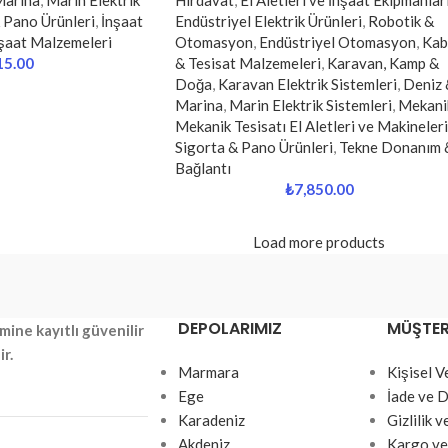
Marina
,
Marin Elektrik
Hırdavat
,
El Aletleri ve İnşaat Ekipmanlar
 Pano Ürünleri
,
İnşaat
Endüstriyel Elektrik Ürünleri
,
Robotik &
şaat Malzemeleri
Otomasyon
,
Endüstriyel Otomasyon
,
Kab
15.00
& Tesisat Malzemeleri
,
Karavan, Kamp &
Doğa
,
Karavan Elektrik Sistemleri
,
Deniz 
Marina
,
Marin Elektrik Sistemleri
,
Mekani
Mekanik Tesisatı El Aletleri ve Makineleri
Sigorta & Pano Ürünleri
,
Tekne Donanım 
Bağlantı
₺
7,850.00
Load more products
DEPOLARIMIZ
MÜŞTERI
mine kayıtlı güvenilir
ir.
Marmara
Kişisel 
Ege
İade ve D
Karadeniz
Gizlilik 
Akdeniz
Kargo ve