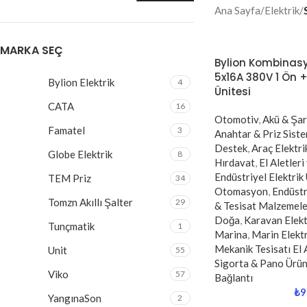
Sigorta & Pano Ürünleri
Ana Sayfa
/
Elektrik
/
MARKA SEÇ
Bylion Kombinasy
5x16A 380V 1 Ön +
Bylion Elektrik
4
Ünitesi
CATA
16
Otomotiv
,
Akü & Şar
Famatel
3
Anahtar & Priz Siste
Destek
,
Araç Elektri
Globe Elektrik
8
Hırdavat
,
El Aletleri
Endüstriyel Elektrik
TEM Priz
34
Otomasyon
,
Endüst
Tomzn Akıllı Şalter
29
& Tesisat Malzemele
Doğa
,
Karavan Elekt
Tunçmatik
1
Marina
,
Marin Elektr
Mekanik Tesisatı El 
Unit
55
Sigorta & Pano Ürün
Viko
57
Bağlantı
₺
9
YangınaSon
2