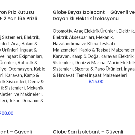
on Priz Kutusu
Globe Beyaz İzolebant – Güvenli ve
 2 Yan 16A Prizli
Dayanıklı Elektrik İzolasyonu
Otomotiv
,
Araç Elektrik Ürünleri
,
Elektrik
,
j Sistemleri
,
Elektrik
,
Elektrik Aksesuarları
,
Mekanik
,
mleri
,
Araç Bakım &
Havalandırma ve Klima Tesisatı
k Ürünleri
,
İnşaat &
Malzemeleri
,
Kablo & Tesisat Malzemeler
 ve İnşaat Ekipmanları
,
Karavan, Kamp & Doğa
,
Karavan Elektrik
 Ürünleri
,
Robotik &
Sistemleri
,
Deniz & Marina
,
Marin Elektri
riyel Otomasyon
,
Kablo
Sistemleri
,
Sigorta & Pano Ürünleri
,
İnşaa
ri
,
Karavan, Kamp &
& Hırdavat
,
Temel İnşaat Malzemeleri
rik Sistemleri
,
Deniz &
₺
15.00
ik Sistemleri
,
Mekanik
,
Aletleri ve Makineleri
,
leri
,
Tekne Donanım &
900.00
bant – Güvenli
Globe Sarı İzolebant – Güvenli