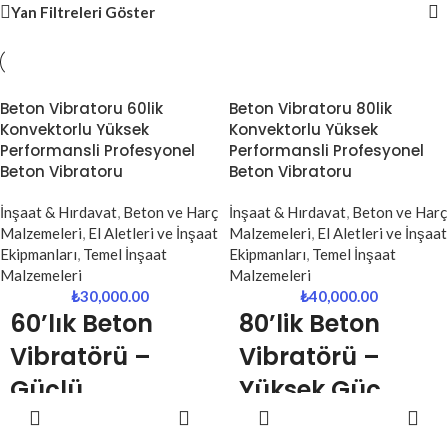
Yan Filtreleri Göster
Beton Vibratoru 60lik
Beton Vibratoru 80lik
Konvektorlu Yüksek
Konvektorlu Yüksek
Performansli Profesyonel
Performansli Profesyonel
Beton Vibratoru
Beton Vibratoru
İnşaat & Hırdavat
,
Beton ve Harç
İnşaat & Hırdavat
,
Beton ve Harç
Malzemeleri
,
El Aletleri ve İnşaat
Malzemeleri
,
El Aletleri ve İnşaat
Ekipmanları
,
Temel İnşaat
Ekipmanları
,
Temel İnşaat
Malzemeleri
Malzemeleri
₺
30,000.00
₺
40,000.00
60’lık Beton
80’lik Beton
Vibratörü –
Vibratörü –
Güçlü,
Yüksek Güç,
SEPETE
SEPETE
Dayanıklı ve
Maksimum
EKLE
EKLE