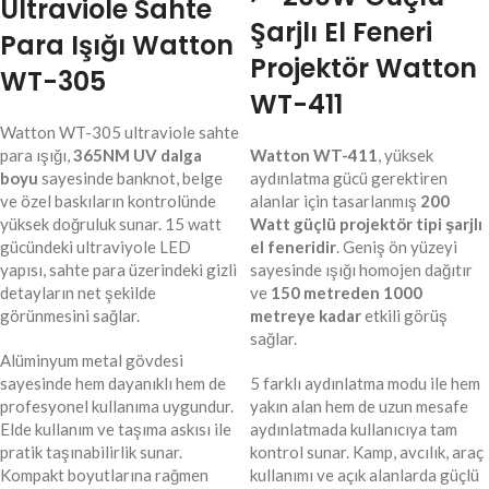
Ultraviole Sahte
Şarjlı El Feneri
Para Işığı Watton
Projektör Watton
WT-305
WT-411
Watton WT-305 ultraviole sahte
para ışığı,
365NM UV dalga
Watton WT-411
, yüksek
boyu
sayesinde banknot, belge
aydınlatma gücü gerektiren
ve özel baskıların kontrolünde
alanlar için tasarlanmış
200
yüksek doğruluk sunar. 15 watt
Watt güçlü projektör tipi şarjlı
gücündeki ultraviyole LED
el feneridir
. Geniş ön yüzeyi
yapısı, sahte para üzerindeki gizli
sayesinde ışığı homojen dağıtır
detayların net şekilde
ve
150 metreden 1000
görünmesini sağlar.
metreye kadar
etkili görüş
sağlar.
Alüminyum metal gövdesi
sayesinde hem dayanıklı hem de
5 farklı aydınlatma modu ile hem
profesyonel kullanıma uygundur.
yakın alan hem de uzun mesafe
Elde kullanım ve taşıma askısı ile
aydınlatmada kullanıcıya tam
pratik taşınabilirlik sunar.
kontrol sunar. Kamp, avcılık, araç
Kompakt boyutlarına rağmen
kullanımı ve açık alanlarda güçlü