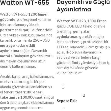
Dayanıklı ve Güçlü
Watton WT-655
Aydınlatma
Watton WT-655
1200 lümen
gücünde
, profesyonel kullanım
Watton WT-328
, 1300 lümen
için tasarlanmış
yüksek
güçlü COB LED teknolojisiyle
performanslı şarjlı el feneridir
.
üretilmiş,
geniş alan
Ultra yüksek ışık gücü sayesinde
aydınlatması
gerektiren işler
karanlık ortamlarda
250 – 750
için tasarlanmış profesyonel bir
metreye kadar etkili
LED sel lambadır. 120° geniş ışık
aydınlatma
sağlar. Dayanıklı
açısı, IP65 suya dayanıklılık
metal alüminyum gövdesi
, zorlu
seviyesi ve darbelere karşı
dış mekân koşullarında uzun
güçlendirilmiş gövdesiyle hem iç
ömürlü kullanım sunar.
hem dış mekânda güvenle
kullanılabilir. 🔦
Avcılık, kamp, araç içi kullanım, ev,
otel ve restoran gibi birçok
alanda güvenle kullanılabilen bu
el feneri,
tasarruflu enerji
tüketimi
ve
100.000 saat ampul
Sepete Ekle
ömrü
ile öne çıkar. Elde kullanıma
uygun ergonomik tasarımı