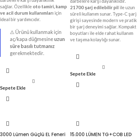
darbelere karşı dayanıklılık
darbelere karşı dayanıklıdır.
sağlar. Özellikle
oto tamiri, kamp
21700 şarj edilebilir pil
ile uzun
ve acil durum kullanımları
için
süreli kullanım sunar. Type-C şarj
ideal bir yardımcıdır.
girişi sayesinde modern ve pratik
bir şarj deneyimi sağlar. Kompakt
⚠️ Ürünü kullanmak için
boyutları ile elde rahat kullanım
aç/kapa düğmesine
uzun
ve taşıma kolaylığı sunar.
süre basılı tutmanız
gerekmektedir.
Sepete Ekle
Sepete Ekle
3000 Lümen Güçlü EL Feneri
15.000 LÜMEN TG+COB LED