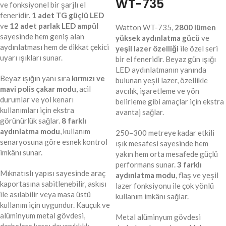
WT-735
ve fonksiyonel bir şarjlı el
feneridir.
1 adet TG güçlü LED
ve
12 adet parlak LED ampül
Watton WT-735,
2800 lümen
sayesinde hem geniş alan
yüksek aydınlatma gücü
ve
aydınlatması hem de dikkat çekici
yeşil lazer özelliği
ile özel seri
uyarı ışıkları sunar.
bir el feneridir. Beyaz gün ışığı
LED aydınlatmanın yanında
Beyaz ışığın yanı sıra
kırmızı ve
bulunan yeşil lazer, özellikle
mavi polis çakar modu
, acil
avcılık, işaretleme ve yön
durumlar ve yol kenarı
belirleme gibi amaçlar için ekstra
kullanımları için ekstra
avantaj sağlar.
görünürlük sağlar.
8 farklı
aydınlatma modu
, kullanım
250–300 metreye kadar etkili
senaryosuna göre esnek kontrol
ışık mesafesi sayesinde hem
imkânı sunar.
yakın hem orta mesafede güçlü
performans sunar.
3 farklı
Mıknatıslı yapısı sayesinde araç
aydınlatma modu
, flaş ve yeşil
kaportasına sabitlenebilir, askısı
lazer fonksiyonu ile çok yönlü
ile asılabilir veya masa üstü
kullanım imkânı sağlar.
kullanım için uygundur. Kauçuk ve
alüminyum metal gövdesi,
Metal alüminyum gövdesi