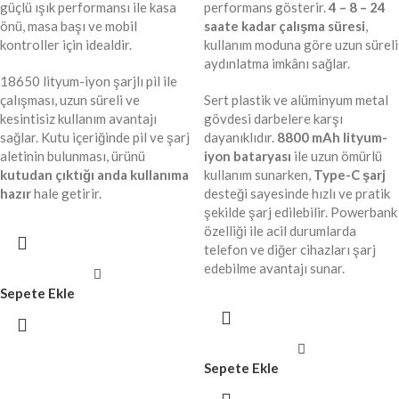
güçlü ışık performansı ile kasa
performans gösterir.
4 – 8 – 24
önü, masa başı ve mobil
saate kadar çalışma süresi
,
kontroller için idealdir.
kullanım moduna göre uzun süreli
aydınlatma imkânı sağlar.
18650 lityum-iyon şarjlı pil ile
çalışması, uzun süreli ve
Sert plastik ve alüminyum metal
kesintisiz kullanım avantajı
gövdesi darbelere karşı
sağlar. Kutu içeriğinde pil ve şarj
dayanıklıdır.
8800 mAh lityum-
aletinin bulunması, ürünü
iyon bataryası
ile uzun ömürlü
kutudan çıktığı anda kullanıma
kullanım sunarken,
Type-C şarj
hazır
hale getirir.
desteği sayesinde hızlı ve pratik
şekilde şarj edilebilir. Powerbank
özelliği ile acil durumlarda
telefon ve diğer cihazları şarj
edebilme avantajı sunar.
Sepete Ekle
Sepete Ekle