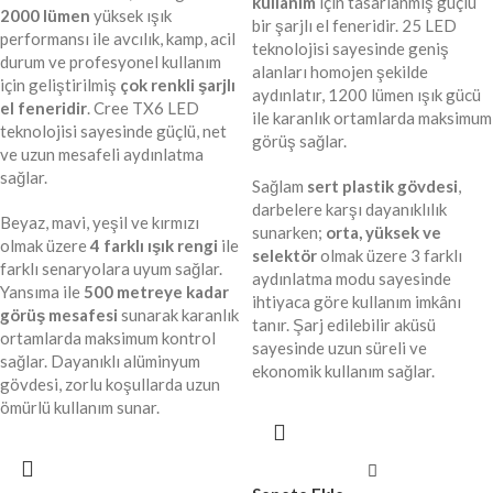
kullanım
için tasarlanmış güçlü
2000 lümen
yüksek ışık
bir şarjlı el feneridir. 25 LED
performansı ile avcılık, kamp, acil
teknolojisi sayesinde geniş
durum ve profesyonel kullanım
alanları homojen şekilde
için geliştirilmiş
çok renkli şarjlı
aydınlatır, 1200 lümen ışık gücü
el feneridir
. Cree TX6 LED
ile karanlık ortamlarda maksimum
teknolojisi sayesinde güçlü, net
görüş sağlar.
ve uzun mesafeli aydınlatma
sağlar.
Sağlam
sert plastik gövdesi
,
darbelere karşı dayanıklılık
Beyaz, mavi, yeşil ve kırmızı
sunarken;
orta, yüksek ve
olmak üzere
4 farklı ışık rengi
ile
selektör
olmak üzere 3 farklı
farklı senaryolara uyum sağlar.
aydınlatma modu sayesinde
Yansıma ile
500 metreye kadar
ihtiyaca göre kullanım imkânı
görüş mesafesi
sunarak karanlık
tanır. Şarj edilebilir aküsü
ortamlarda maksimum kontrol
sayesinde uzun süreli ve
sağlar. Dayanıklı alüminyum
ekonomik kullanım sağlar.
gövdesi, zorlu koşullarda uzun
ömürlü kullanım sunar.