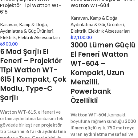
Projektör Tipi Watton Wt-
Watton WT-604
615
Karavan, Kamp & Doğa
,
Karavan, Kamp & Doğa
,
Aydınlatma & Güç Ürünleri
,
Aydınlatma & Güç Ürünleri
,
Elektrik
,
Elektrik Aksesuarları
Elektrik
,
Elektrik Aksesuarları
₺
2,100.00
3000 Lümen Güçlü
₺
900.00
6 Mod Şarjlı El
El Feneri Watton
Feneri – Projektör
WT-604 –
Tipi Watton WT-
Kompakt, Uzun
615 | Kompakt, Çok
Menzilli,
Modlu, Type-C
Powerbank
Şarjlı
Özellikli
Watton WT-615
, el feneri ve
Watton WT-604
, kompakt
ortam aydınlatma lambasını tek
boyutuna rağmen sunduğu
3000
gövdede birleştiren
projektör
lümen güçlü ışık
,
750 metreye
tip tasarımı
,
6 farklı aydınlatma
varan aydınlatma mesafesi
ve
modu
ve
Type-C şarj girişi
ile