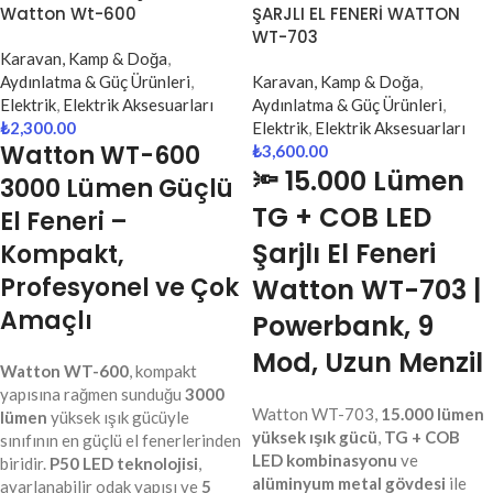
Watton Wt-600
ŞARJLI EL FENERİ WATTON
WT-703
Karavan, Kamp & Doğa
,
Aydınlatma & Güç Ürünleri
,
Karavan, Kamp & Doğa
,
Elektrik
,
Elektrik Aksesuarları
Aydınlatma & Güç Ürünleri
,
₺
2,300.00
Elektrik
,
Elektrik Aksesuarları
Watton WT-600
₺
3,600.00
🔦 15.000 Lümen
3000 Lümen Güçlü
TG + COB LED
El Feneri –
Şarjlı El Feneri
Kompakt,
Profesyonel ve Çok
Watton WT-703 |
Amaçlı
Powerbank, 9
Mod, Uzun Menzil
Watton WT-600
, kompakt
yapısına rağmen sunduğu
3000
Watton WT-703,
15.000 lümen
lümen
yüksek ışık gücüyle
yüksek ışık gücü
,
TG + COB
sınıfının en güçlü el fenerlerinden
LED kombinasyonu
ve
biridir.
P50 LED teknolojisi
,
alüminyum metal gövdesi
ile
ayarlanabilir odak yapısı ve
5