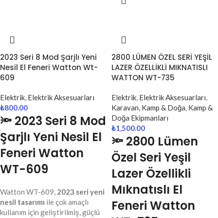
2023 Seri 8 Mod Şarjlı Yeni
2800 LÜMEN ÖZEL SERİ YEŞİL
Nesil El Feneri Watton Wt-
LAZER ÖZELLİKLİ MIKNATISLI
609
WATTON WT-735
Elektrik
,
Elektrik Aksesuarları
Elektrik
,
Elektrik Aksesuarları
,
₺
800.00
Karavan, Kamp & Doğa
,
Kamp &
🔦 2023 Seri 8 Mod
Doğa Ekipmanları
₺
1,500.00
Şarjlı Yeni Nesil El
🔦 2800 Lümen
Feneri Watton
Özel Seri Yeşil
WT-609
Lazer Özellikli
Mıknatıslı El
Watton WT-609,
2023 seri yeni
nesil tasarımı
ile çok amaçlı
Feneri Watton
kullanım için geliştirilmiş, güçlü