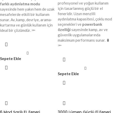
profesyonel ve yoğun kullanım
farklı aydınlatma modu
için tasarlanmış güçlü bir el
sayesinde hem yakın hem de uzak
feneridir. Uzun menzilli
mesafelerde etkili bir kullanım
aydınlatma kapasitesi, çoklu mod
sunar. Av, kamp, devriye, arama-
seçenekleri ve
powerbank
kurtarma ve günlük kullanım için
özelliği
sayesinde kamp, av ve
ideal bir çözümdür. 🔦
güvenlik uygulamalarında
maksimum performans sunar. 🔋
🔦
Sepete Ekle
Sepete Ekle
6 Mod Şarjlı EL Feneri
3000 Lümen Güçlü El Feneri