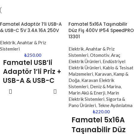
Famatel Adaptör 1’li USB-A
Famatel 5x16A Taşınabilir
& USB-C 5V 3.4A 16A 250V
Düz Fiş 400V IP54 SpeedPRO
13301
Elektrik
,
Anahtar & Priz
Sistemleri
Elektrik
,
Anahtar & Priz
₺
250.00
Sistemleri
,
Otomotiv
,
Araç
Famatel USB’li
Elektrik Ürünleri
,
Endüstriyel
Elektrik Ürünleri
,
Kablo & Tesisat
Adaptör 1’li Priz +
Malzemeleri
,
Karavan, Kamp &
USB-A & USB-C
Doğa
,
Karavan Elektrik
Sistemleri
,
Deniz & Marina
,
(1321)
SEPETE
Marin Akü & Enerji
,
Marin
EKLE
Elektrik Sistemleri
,
Sigorta &
Famatel USB çıkışlı adaptör, hem
Pano Ürünleri
,
Tekne Aydınlatma
klasik priz ihtiyacını hem de mobil
₺
220.00
cihaz şarjını tek noktada
Famatel 5x16A
birleştiren
çok amaçlı
bir
çözümdür. 1 adet priz çıkışına ek
Taşınabilir Düz
olarak
USB-A ve USB-C