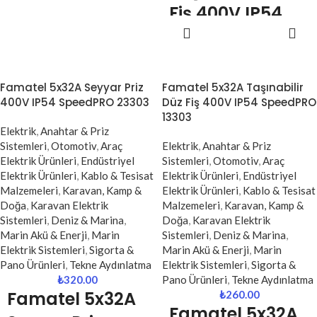
Fiş 400V IP54
portları
sayesinde telefon,
tablet, kulaklık ve benzeri cihazlar
SEPETE
SpeedPRO 13301
adaptör gerektirmeden doğrudan
EKLE
şarj edilebilir.
3 Fazlı
16A akım ve 3680W güç
Endüstriyel Fiş |
Famatel 5x32A Seyyar Priz
Famatel 5x32A Taşınabilir
kapasitesi
, ev ve ofis
400V IP54 SpeedPRO 23303
Düz Fiş 400V IP54 SpeedPRO
Dayanıklı &
ortamlarında güvenli kullanım
13303
sunarken, 5V / 3.4A toplam USB
Güvenli Enerji
Elektrik
,
Anahtar & Priz
çıkışı hızlı ve stabil şarj
Bağlantısı
Sistemleri
,
Otomotiv
,
Araç
Elektrik
,
Anahtar & Priz
performansı sağlar. Beyaz renkli
Elektrik Ürünleri
,
Endüstriyel
Sistemleri
,
Otomotiv
,
Araç
sade tasarımı ile her ortamda
Elektrik Ürünleri
,
Kablo & Tesisat
Elektrik Ürünleri
,
Endüstriyel
Famatel SpeedPRO 13301
uyumlu bir görünüm sunar.
Malzemeleri
,
Karavan, Kamp &
Elektrik Ürünleri
,
Kablo & Tesisat
taşınabilir düz fiş, trifaze (3 fazlı)
Doğa
,
Karavan Elektrik
Malzemeleri
,
Karavan, Kamp &
elektrik bağlantıları için
Sistemleri
,
Deniz & Marina
,
Doğa
,
Karavan Elektrik
geliştirilmiş, kompakt ve dayanıklı
Marin Akü & Enerji
,
Marin
Sistemleri
,
Deniz & Marina
,
bir endüstriyel çözümdür. 16A
Elektrik Sistemleri
,
Sigorta &
Marin Akü & Enerji
,
Marin
akım kapasitesi ve 5 kutuplu
Pano Ürünleri
,
Tekne Aydınlatma
Elektrik Sistemleri
,
Sigorta &
(3P+N+E) yapısı sayesinde
₺
320.00
Pano Ürünleri
,
Tekne Aydınlatma
makineler ve ekipmanlar için
Famatel 5x32A
₺
260.00
güvenli enerji iletimi sağlar.
Famatel 5x32A
IP54 koruma sınıfı ile hem iç hem