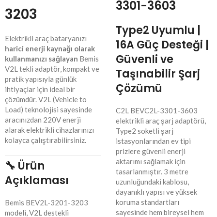
3301-3603
3203
Type2 Uyumlu |
Elektrikli araç bataryanızı
16A Güç Desteği |
harici enerji kaynağı olarak
Güvenli ve
kullanmanızı sağlayan
Bemis
V2L tekli adaptör, kompakt ve
Taşınabilir Şarj
pratik yapısıyla günlük
Çözümü
ihtiyaçlar için ideal bir
çözümdür. V2L (Vehicle to
Load) teknolojisi sayesinde
C2L BEVC2L-3301-3603
aracınızdan 220V enerji
elektrikli araç şarj adaptörü,
alarak elektrikli cihazlarınızı
Type2 soketli şarj
kolayca çalıştırabilirsiniz.
istasyonlarından ev tipi
prizlere güvenli enerji
aktarımı sağlamak için
🔧 Ürün
tasarlanmıştır. 3 metre
Açıklaması
uzunluğundaki kablosu,
dayanıklı yapısı ve yüksek
koruma standartları
Bemis BEV2L-3201-3203
sayesinde hem bireysel hem
modeli, V2L destekli