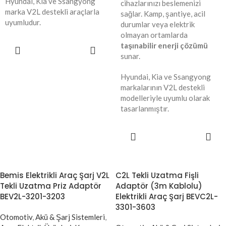
Hyundai, Kia ve Ssangyong
cihazlarınızı beslemenizi
marka V2L destekli araçlarla
sağlar. Kamp, şantiye, acil
uyumludur.
durumlar veya elektrik
olmayan ortamlarda
taşınabilir enerji çözümü
SEPETE
EKLE
sunar.
Hyundai, Kia ve Ssangyong
markalarının V2L destekli
modelleriyle uyumlu olarak
tasarlanmıştır.
SEPETE
EKLE
Bemis Elektrikli Araç Şarj V2L
C2L Tekli Uzatma Fişli
Tekli Uzatma Priz Adaptör
Adaptör (3m Kablolu)
BEV2L-3201-3203
Elektrikli Araç Şarj BEVC2L-
3301-3603
Otomotiv
,
Akü & Şarj Sistemleri
,