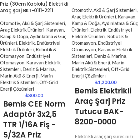
Priz (30cm Kablolu) Elektrikli
Araç Şarj BKT-0111-2211
Otomotiv
,
Akü & Şarj Sistemleri
,
Araç Elektrik Ürünleri
,
Karavan,
Otomotiv
,
Akü & Şarj Sistemleri
,
Kamp & Doğa
,
Aydınlatma & Güç
Araç Elektrik Ürünleri
,
Karavan,
Ürünleri
,
Elektrik
,
Endüstriyel
Kamp & Doğa
,
Aydınlatma & Güç
Elektrik Ürünleri
,
Robotik &
Ürünleri
,
Elektrik
,
Endüstriyel
Otomasyon
,
Endüstriyel
Elektrik Ürünleri
,
Robotik &
Otomasyon
,
Karavan Elektrik
Otomasyon
,
Endüstriyel
Sistemleri
,
Deniz & Marina
,
Otomasyon
,
Karavan Elektrik
Marin Akü & Enerji
,
Marin
Sistemleri
,
Deniz & Marina
,
Elektrik Sistemleri
,
Off-Grid
Marin Akü & Enerji
,
Marin
Enerji Çözümleri
Elektrik Sistemleri
,
Off-Grid
₺
1,200.00
Bemis Elektrikli
Enerji Çözümleri
₺
800.00
Araç Şarj Priz
Bemis
CEE Norm
Tutucu BAK-
Adaptör 3x2,5
8200-0000
TTR 1/16A Fiş -
5/32A Priz
Elektrikli araç şarj sürecinizi