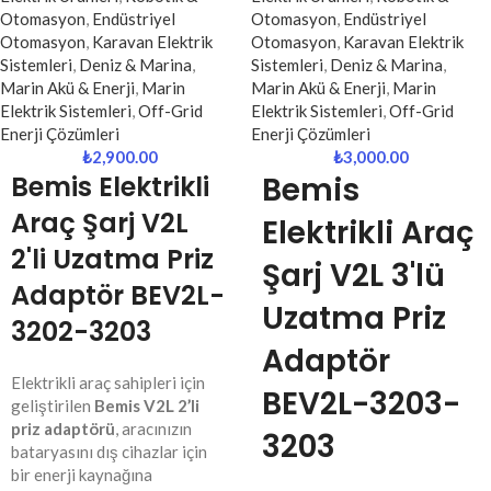
Otomasyon
,
Endüstriyel
Otomasyon
,
Endüstriyel
Otomasyon
,
Karavan Elektrik
Otomasyon
,
Karavan Elektrik
Sistemleri
,
Deniz & Marina
,
Sistemleri
,
Deniz & Marina
,
Marin Akü & Enerji
,
Marin
Marin Akü & Enerji
,
Marin
Elektrik Sistemleri
,
Off-Grid
Elektrik Sistemleri
,
Off-Grid
Enerji Çözümleri
Enerji Çözümleri
₺
2,900.00
₺
3,000.00
Bemis Elektrikli
Bemis
Araç Şarj V2L
Elektrikli Araç
2'li Uzatma Priz
Şarj V2L 3'lü
Adaptör BEV2L-
Uzatma Priz
3202-3203
Adaptör
Elektrikli araç sahipleri için
BEV2L-3203-
geliştirilen
Bemis V2L 2’li
priz adaptörü
, aracınızın
3203
bataryasını dış cihazlar için
bir enerji kaynağına