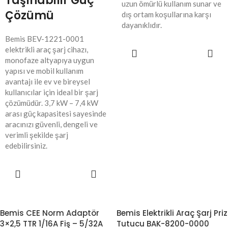
Taşınabilir Güç
uzun ömürlü kullanım sunar ve
Çözümü
dış ortam koşullarına karşı
dayanıklıdır.
Bemis BEV-1221-0001
elektrikli araç şarj cihazı,
SEPETE
EKLE
monofaze altyapıya uygun
yapısı ve mobil kullanım
avantajı ile ev ve bireysel
kullanıcılar için ideal bir şarj
çözümüdür. 3,7 kW – 7,4 kW
arası güç kapasitesi sayesinde
aracınızı güvenli, dengeli ve
verimli şekilde şarj
edebilirsiniz.
SEPETE
EKLE
Bemis CEE Norm Adaptör
Bemis Elektrikli Araç Şarj Priz
3×2,5 TTR 1/16A Fiş – 5/32A
Tutucu BAK-8200-0000