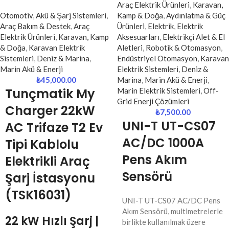
Araç Elektrik Ürünleri
,
Karavan,
Otomotiv
,
Akü & Şarj Sistemleri
,
Kamp & Doğa
,
Aydınlatma & Güç
Araç Bakım & Destek
,
Araç
Ürünleri
,
Elektrik
,
Elektrik
Elektrik Ürünleri
,
Karavan, Kamp
Aksesuarları
,
Elektrikçi Alet & El
& Doğa
,
Karavan Elektrik
Aletleri
,
Robotik & Otomasyon
,
Sistemleri
,
Deniz & Marina
,
Endüstriyel Otomasyon
,
Karavan
Marin Akü & Enerji
Elektrik Sistemleri
,
Deniz &
₺
45,000.00
Marina
,
Marin Akü & Enerji
,
Tunçmatik
My
Marin Elektrik Sistemleri
,
Off-
Grid Enerji Çözümleri
Charger 22kW
₺
7,500.00
UNI-T UT-CS07
AC Trifaze T2 Ev
AC/DC 1000A
Tipi Kablolu
Pens Akım
Elektrikli Araç
Sensörü
Şarj İstasyonu
(TSK16031)
UNI-T UT-CS07 AC/DC Pens
Akım Sensörü, multimetrelerle
22 kW Hızlı Şarj |
birlikte kullanılmak üzere