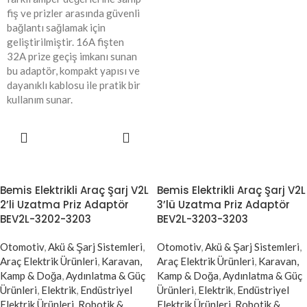
fiş ve prizler arasında güvenli
bağlantı sağlamak için
geliştirilmiştir. 16A fişten
32A prize geçiş imkanı sunan
bu adaptör, kompakt yapısı ve
dayanıklı kablosu ile pratik bir
kullanım sunar.
SEPETE
EKLE
Bemis Elektrikli Araç Şarj V2L
Bemis Elektrikli Araç Şarj V2L
2’li Uzatma Priz Adaptör
3’lü Uzatma Priz Adaptör
BEV2L-3202-3203
BEV2L-3203-3203
Otomotiv
,
Akü & Şarj Sistemleri
,
Otomotiv
,
Akü & Şarj Sistemleri
,
Araç Elektrik Ürünleri
,
Karavan,
Araç Elektrik Ürünleri
,
Karavan,
Kamp & Doğa
,
Aydınlatma & Güç
Kamp & Doğa
,
Aydınlatma & Güç
Ürünleri
,
Elektrik
,
Endüstriyel
Ürünleri
,
Elektrik
,
Endüstriyel
Elektrik Ürünleri
,
Robotik &
Elektrik Ürünleri
,
Robotik &