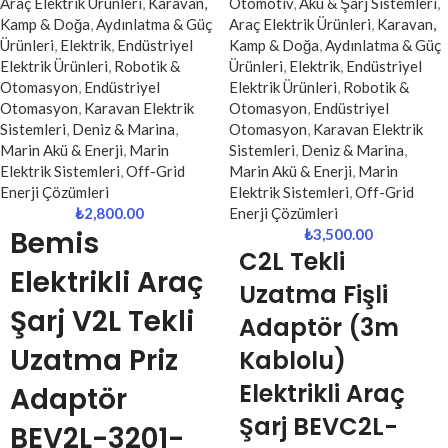
Araç Elektrik Ürünleri
,
Karavan,
Otomotiv
,
Akü & Şarj Sistemleri
,
Kamp & Doğa
,
Aydınlatma & Güç
Araç Elektrik Ürünleri
,
Karavan,
Ürünleri
,
Elektrik
,
Endüstriyel
Kamp & Doğa
,
Aydınlatma & Güç
Elektrik Ürünleri
,
Robotik &
Ürünleri
,
Elektrik
,
Endüstriyel
Otomasyon
,
Endüstriyel
Elektrik Ürünleri
,
Robotik &
Otomasyon
,
Karavan Elektrik
Otomasyon
,
Endüstriyel
Sistemleri
,
Deniz & Marina
,
Otomasyon
,
Karavan Elektrik
Marin Akü & Enerji
,
Marin
Sistemleri
,
Deniz & Marina
,
Elektrik Sistemleri
,
Off-Grid
Marin Akü & Enerji
,
Marin
Enerji Çözümleri
Elektrik Sistemleri
,
Off-Grid
₺
2,800.00
Enerji Çözümleri
Bemis
₺
3,500.00
C2L
Tekli
Elektrikli Araç
Uzatma Fişli
Şarj V2L Tekli
Adaptör (3m
Uzatma Priz
Kablolu)
Elektrikli Araç
Adaptör
Şarj BEVC2L-
BEV2L-3201-