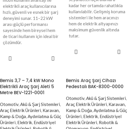
mobil kullanım avantajı ile
kadar her ortamda rahatlıkla
elektrikli araç kullanıcılarına
kullanılabilir. Gelişmiş koruma
hızlı, güvenli ve esnek bir şarj
sistemleri ile hem aracınızı
deneyimi sunar. 11–22 kW
hem de elektrik altyapınızı
arası güçlü performansı
maksimum güvenlik altında
sayesinde hem bireysel hem
tutar.
de ticari kullanım için ideal bir
çözümdür.
SEPETE
EKLE
SEPETE
EKLE
Bemis 3,7 – 7,4 kW Mono
Bemis Araç Şarj Cihazı
Elektrikli Araç Şarj Aleti 5
Pedestalı BAK-8300-0000
Metre BEV-1221-0001
Otomotiv
,
Akü & Şarj Sistemleri
,
Otomotiv
,
Akü & Şarj Sistemleri
,
Araç Elektrik Ürünleri
,
Karavan,
Araç Elektrik Ürünleri
,
Karavan,
Kamp & Doğa
,
Aydınlatma & Güç
Kamp & Doğa
,
Aydınlatma & Güç
Ürünleri
,
Elektrik
,
Endüstriyel
Ürünleri
,
Elektrik
,
Endüstriyel
Elektrik Ürünleri
,
Robotik &
Elektrik Ürünleri
,
Robotik &
Otomasyon
,
Endüstriyel