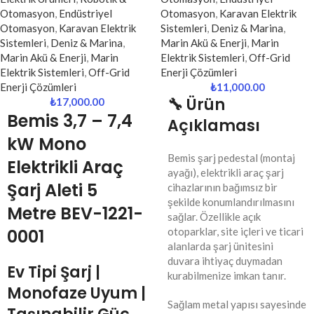
Otomasyon
,
Endüstriyel
Otomasyon
,
Karavan Elektrik
Otomasyon
,
Karavan Elektrik
Sistemleri
,
Deniz & Marina
,
Sistemleri
,
Deniz & Marina
,
Marin Akü & Enerji
,
Marin
Marin Akü & Enerji
,
Marin
Elektrik Sistemleri
,
Off-Grid
Elektrik Sistemleri
,
Off-Grid
Enerji Çözümleri
Enerji Çözümleri
₺
11,000.00
🔧 Ürün
₺
17,000.00
Bemis
3,7 – 7,4
Açıklaması
kW Mono
Bemis şarj pedestal (montaj
Elektrikli Araç
ayağı), elektrikli araç şarj
Şarj Aleti 5
cihazlarının bağımsız bir
şekilde konumlandırılmasını
Metre BEV-1221-
sağlar. Özellikle açık
0001
otoparklar, site içleri ve ticari
alanlarda şarj ünitesini
duvara ihtiyaç duymadan
Ev Tipi Şarj |
kurabilmenize imkan tanır.
Monofaze Uyum |
Sağlam metal yapısı sayesinde