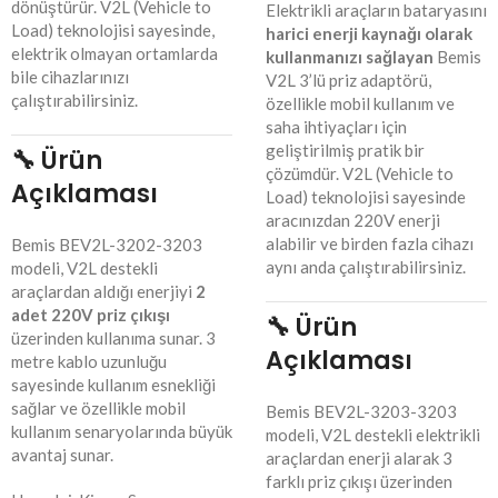
dönüştürür. V2L (Vehicle to
Elektrikli araçların bataryasını
Load) teknolojisi sayesinde,
harici enerji kaynağı olarak
elektrik olmayan ortamlarda
kullanmanızı sağlayan
Bemis
bile cihazlarınızı
V2L 3’lü priz adaptörü,
çalıştırabilirsiniz.
özellikle mobil kullanım ve
saha ihtiyaçları için
geliştirilmiş pratik bir
🔧 Ürün
çözümdür. V2L (Vehicle to
Açıklaması
Load) teknolojisi sayesinde
aracınızdan 220V enerji
alabilir ve birden fazla cihazı
Bemis BEV2L-3202-3203
aynı anda çalıştırabilirsiniz.
modeli, V2L destekli
araçlardan aldığı enerjiyi
2
adet 220V priz çıkışı
🔧 Ürün
üzerinden kullanıma sunar. 3
Açıklaması
metre kablo uzunluğu
sayesinde kullanım esnekliği
sağlar ve özellikle mobil
Bemis BEV2L-3203-3203
kullanım senaryolarında büyük
modeli, V2L destekli elektrikli
avantaj sunar.
araçlardan enerji alarak 3
farklı priz çıkışı üzerinden