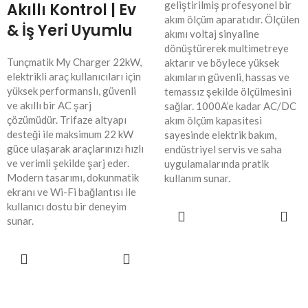
geliştirilmiş profesyonel bir
Akıllı Kontrol | Ev
akım ölçüm aparatıdır. Ölçülen
& İş Yeri Uyumlu
akımı voltaj sinyaline
dönüştürerek multimetreye
Tunçmatik My Charger 22kW,
aktarır ve böylece yüksek
elektrikli araç kullanıcıları için
akımların güvenli, hassas ve
yüksek performanslı, güvenli
temassız şekilde ölçülmesini
ve akıllı bir AC şarj
sağlar. 1000A’e kadar AC/DC
çözümüdür. Trifaze altyapı
akım ölçüm kapasitesi
desteği ile maksimum 22 kW
sayesinde elektrik bakım,
güce ulaşarak araçlarınızı hızlı
endüstriyel servis ve saha
ve verimli şekilde şarj eder.
uygulamalarında pratik
Modern tasarımı, dokunmatik
kullanım sunar.
ekranı ve Wi-Fi bağlantısı ile
kullanıcı dostu bir deneyim
SEPETE
sunar.
EKLE
SEPETE
EKLE