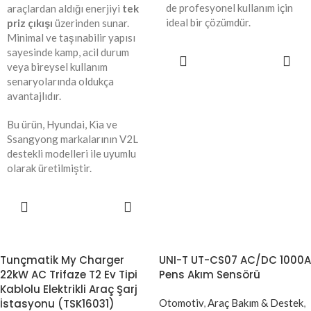
de profesyonel kullanım için
araçlardan aldığı enerjiyi
tek
ideal bir çözümdür.
priz çıkışı
üzerinden sunar.
Minimal ve taşınabilir yapısı
sayesinde kamp, acil durum
SEPETE
veya bireysel kullanım
EKLE
senaryolarında oldukça
avantajlıdır.
Bu ürün, Hyundai, Kia ve
Ssangyong markalarının V2L
destekli modelleri ile uyumlu
olarak üretilmiştir.
SEPETE
EKLE
Tunçmatik My Charger
UNI-T UT-CS07 AC/DC 1000A
22kW AC Trifaze T2 Ev Tipi
Pens Akım Sensörü
Kablolu Elektrikli Araç Şarj
İstasyonu (TSK16031)
Otomotiv
,
Araç Bakım & Destek
,