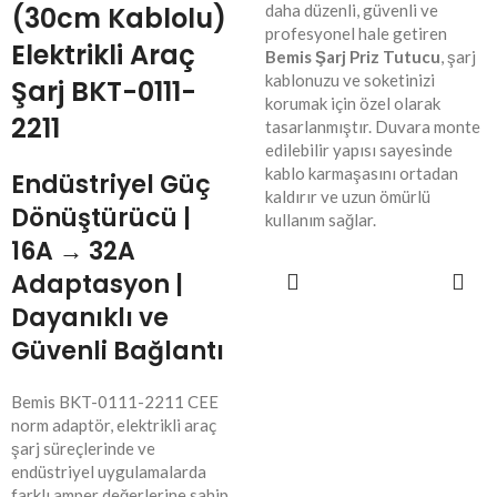
(30cm Kablolu)
daha düzenli, güvenli ve
profesyonel hale getiren
Elektrikli Araç
Bemis Şarj Priz Tutucu
, şarj
kablonuzu ve soketinizi
Şarj BKT-0111-
korumak için özel olarak
2211
tasarlanmıştır. Duvara monte
edilebilir yapısı sayesinde
kablo karmaşasını ortadan
Endüstriyel Güç
kaldırır ve uzun ömürlü
Dönüştürücü |
kullanım sağlar.
16A → 32A
SEPETE
Adaptasyon |
EKLE
Dayanıklı ve
Güvenli Bağlantı
Bemis BKT-0111-2211 CEE
norm adaptör, elektrikli araç
şarj süreçlerinde ve
endüstriyel uygulamalarda
farklı amper değerlerine sahip