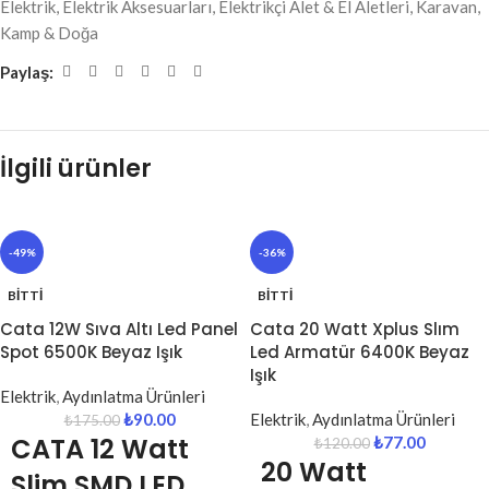
Elektrik
,
Elektrik Aksesuarları
,
Elektrikçi Alet & El Aletleri
,
Karavan,
Kamp & Doğa
Paylaş:
İlgili ürünler
-49%
-36%
BITTI
BITTI
Cata 12W Sıva Altı Led Panel
Cata 20 Watt Xplus Slım
Spot 6500K Beyaz Işık
Led Armatür 6400K Beyaz
Işık
Elektrik
,
Aydınlatma Ürünleri
₺
90.00
Elektrik
,
Aydınlatma Ürünleri
₺
175.00
CATA 12 Watt
₺
77.00
₺
120.00
20 Watt
Slim SMD LED