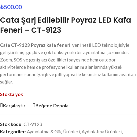
₺
500.00
Cata Şarj Edilebilir Poyraz LED Kafa
Feneri – CT-9123
Cata CT-9123 Poyraz kafa feneri
, yeni nesil LED teknolojisiyle
geliştirilmiş, güçlü ve çok fonksiyonlu bir aydınlatma çözümüdür.
Zoom, SOS ve geniş açı özellikleri sayesinde hem outdoor
aktivitelerde hem de profesyonel kullanım alanlarında yüksek
performans sunar. Şarjlı ve pilli yapısı ile kesintisiz kullanım avantajı
sağlar.
Stokta yok
Karşılaştır
Beğene Depola
Stok kodu:
CT-9123
Kategoriler:
Aydınlatma & Güç Ürünleri
,
Aydınlatma Ürünleri
,