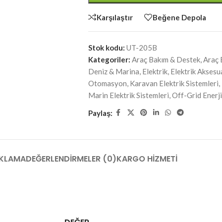
Karşılaştır
Beğene Depola
Stok kodu:
UT-205B
Kategoriler:
Araç Bakım & Destek
,
Araç 
Deniz & Marina
,
Elektrik
,
Elektrik Aksesu
Otomasyon
,
Karavan Elektrik Sistemleri
,
Marin Elektrik Sistemleri
,
Off-Grid Enerj
Paylaş:
KLAMA
DEĞERLENDIRMELER (0)
KARGO HIZMETI