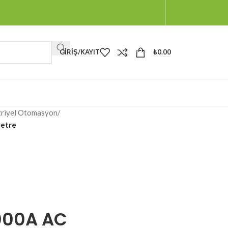
GIRIŞ/KAYIT
₺
0.00
triyel Otomasyon
/
etre
000A AC