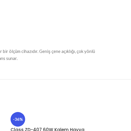
r ölçüm cihazıdır. Geniş çene açıklığı, çok yönlü
ans sunar.
-36%
Class ZD-407 60W Kalem Havya