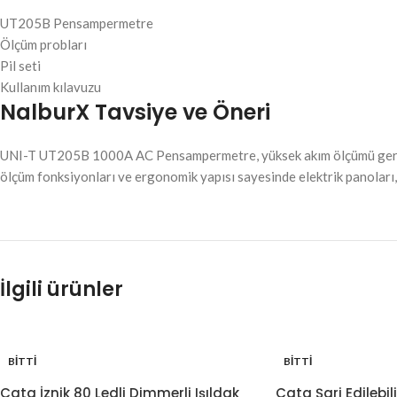
UT205B Pensampermetre
Ölçüm probları
Pil seti
Kullanım kılavuzu
NalburX Tavsiye ve Öneri
UNI-T UT205B 1000A AC Pensampermetre, yüksek akım ölçümü gerektiren
ölçüm fonksiyonları ve ergonomik yapısı sayesinde elektrik panoları,
İlgili ürünler
BITTI
BITTI
Cata İznik 80 Ledli Dimmerli Işıldak
Cata Şarj Edilebili