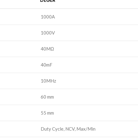
DEĞER
1000A
1000V
40MΩ
40mF
10MHz
60 mm
55 mm
Duty Cycle, NCV, Max/Min