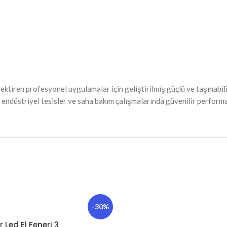
 profesyonel uygulamalar için geliştirilmiş güçlü ve taşınabilir bi
 endüstriyel tesisler ve saha bakım çalışmalarında güvenilir perform
-30%
r Led El Feneri 3