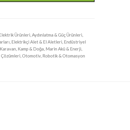
Elektrik Ürünleri
,
Aydınlatma & Güç Ürünleri
,
arları
,
Elektrikçi Alet & El Aletleri
,
Endüstriyel
Karavan, Kamp & Doğa
,
Marin Akü & Enerji
,
i Çözümleri
,
Otomotiv
,
Robotik & Otomasyon