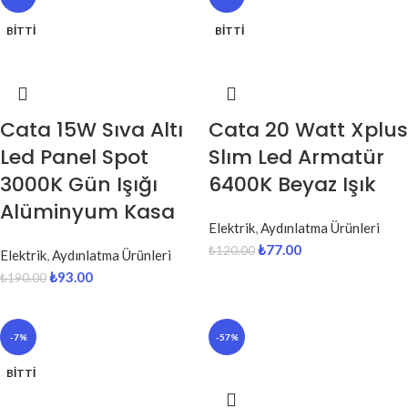
BITTI
BITTI
Cata 15W Sıva Altı
Cata 20 Watt Xplus
Led Panel Spot
Slım Led Armatür
3000K Gün Işığı
6400K Beyaz Işık
Alüminyum Kasa
Elektrik
,
Aydınlatma Ürünleri
₺
77.00
₺
120.00
Elektrik
,
Aydınlatma Ürünleri
₺
93.00
₺
190.00
-7%
-57%
BITTI