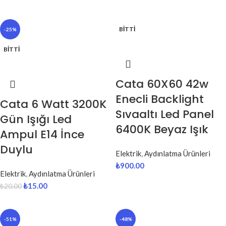
BITTI
-25%
BITTI
Cata 60X60 42w
Enecli Backlight
Cata 6 Watt 3200K
Sıvaaltı Led Panel
Gün Işığı Led
6400K Beyaz Işık
Ampul E14 İnce
Duylu
Elektrik
,
Aydınlatma Ürünleri
₺
900.00
Elektrik
,
Aydınlatma Ürünleri
₺
15.00
₺
20.00
-51%
-48%