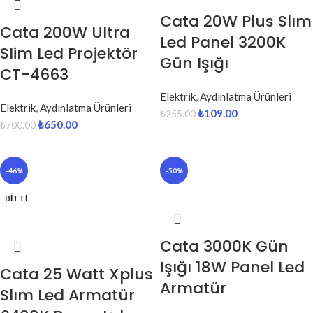
Cata 20W Plus Slım
Cata 200W Ultra
Led Panel 3200K
Slim Led Projektör
Gün Işığı
CT-4663
Elektrik
,
Aydınlatma Ürünleri
Elektrik
,
Aydınlatma Ürünleri
₺
109.00
₺
255.00
₺
650.00
₺
700.00
-46%
-50%
BITTI
Cata 3000K Gün
Işığı 18W Panel Led
Cata 25 Watt Xplus
Armatür
Slım Led Armatür