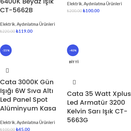
6400K Beyaz Işık
Elektrik
,
Aydınlatma Ürünleri
CT-5662B
₺
100.00
₺
200.00
Elektrik
,
Aydınlatma Ürünleri
₺
119.00
₺
220.00
-55%
-40%
BITTI
Cata 3000K Gün
Işığı 6W Sıva Altı
Cata 35 Watt Xplus
Led Panel Spot
Led Armatür 3200
Alüminyum Kasa
Kelvin Sarı Işık CT-
5663G
Elektrik
,
Aydınlatma Ürünleri
₺
45.00
₺
100.00