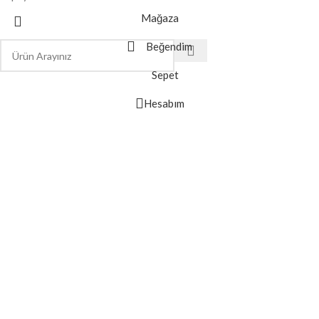
Mağaza
Beğendim
Sepet
Hesabım