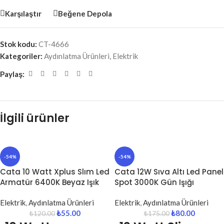
Karşılaştır
Beğene Depola
Stok kodu:
CT-4666
Kategoriler:
Aydınlatma Ürünleri
,
Elektrik
Paylaş:
İlgili ürünler
-54%
-54%
Cata 10 Watt Xplus Slım Led
Cata 12W Sıva Altı Led Panel
Armatür 6400K Beyaz Işık
Spot 3000K Gün Işığı
Elektrik
,
Aydınlatma Ürünleri
Elektrik
,
Aydınlatma Ürünleri
₺
55.00
₺
80.00
₺
120.00
₺
175.00