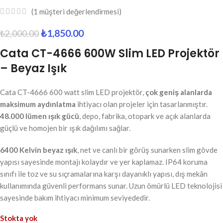
(
1
müşteri değerlendirmesi)
₺
1,850.00
₺
2,000.00
Cata CT-4666 600W Slim LED Projektör
– Beyaz Işık
Cata CT-4666 600 watt slim LED projektör,
çok geniş alanlarda
maksimum aydınlatma
ihtiyacı olan projeler için tasarlanmıştır.
48.000 lümen ışık gücü
, depo, fabrika, otopark ve açık alanlarda
güçlü ve homojen bir ışık dağılımı sağlar.
6400 Kelvin beyaz ışık
, net ve canlı bir görüş sunarken slim gövde
yapısı sayesinde montajı kolaydır ve yer kaplamaz. IP64 koruma
sınıfı ile toz ve su sıçramalarına karşı dayanıklı yapısı, dış mekân
kullanımında güvenli performans sunar. Uzun ömürlü LED teknolojisi
sayesinde bakım ihtiyacı minimum seviyededir.
Stokta yok