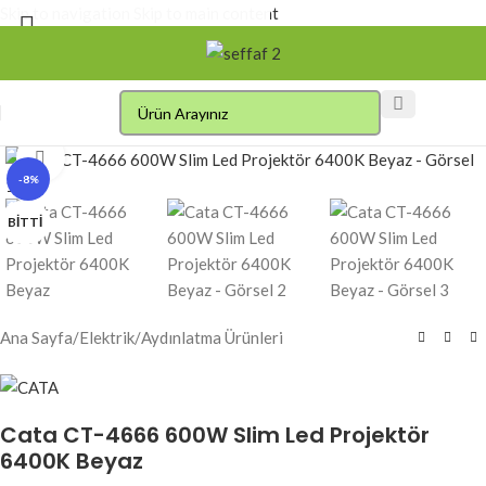
Skip to navigation
Skip to main content
Click to enlarge
-8%
BITTI
Ana Sayfa
/
Elektrik
/
Aydınlatma Ürünleri
Cata CT-4666 600W Slim Led Projektör
6400K Beyaz