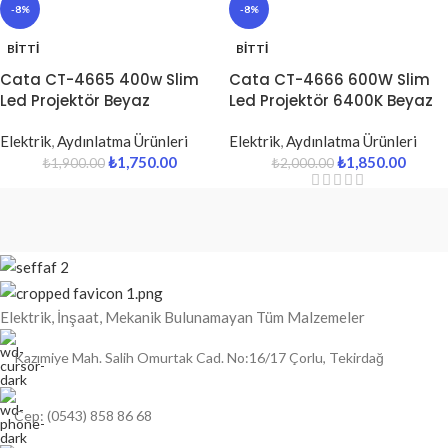
-8%
-8%
BITTI
BITTI
Cata CT-4665 400w Slim
Cata CT-4666 600W Slim
Led Projektör Beyaz
Led Projektör 6400K Beyaz
Elektrik
,
Aydınlatma Ürünleri
Elektrik
,
Aydınlatma Ürünleri
₺
1,750.00
₺
1,850.00
₺
1,900.00
₺
2,000.00
Elektrik, İnşaat, Mekanik Bulunamayan Tüm Malzemeler
Kazımiye Mah. Salih Omurtak Cad. No:16/17 Çorlu, Tekirdağ
Cep: (0543) 858 86 68