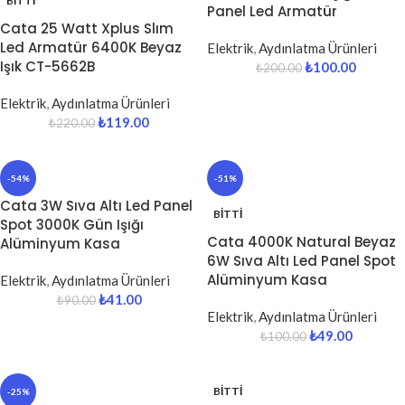
BITTI
Panel Led Armatür
Cata 25 Watt Xplus Slım
Led Armatür 6400K Beyaz
Elektrik
,
Aydınlatma Ürünleri
Işık CT-5662B
₺
100.00
₺
200.00
Elektrik
,
Aydınlatma Ürünleri
₺
119.00
₺
220.00
-54%
-51%
Cata 3W Sıva Altı Led Panel
BITTI
Spot 3000K Gün Işığı
Cata 4000K Natural Beyaz
Alüminyum Kasa
6W Sıva Altı Led Panel Spot
Alüminyum Kasa
Elektrik
,
Aydınlatma Ürünleri
₺
41.00
₺
90.00
Elektrik
,
Aydınlatma Ürünleri
₺
49.00
₺
100.00
BITTI
-25%