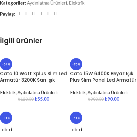
Kategoriler:
Aydınlatma Ürünleri
,
Elektrik
Paylaş:
İlgili ürünler
-54%
-70%
Cata 10 Watt Xplus Slım Led
Cata 15W 6400K Beyaz Işık
Armatür 3200K Sarı Işık
Plus Slım Panel Led Armatür
Elektrik
,
Aydınlatma Ürünleri
Elektrik
,
Aydınlatma Ürünleri
₺
55.00
₺
90.00
₺
120.00
₺
300.00
-31%
-51%
BITTI
BITTI