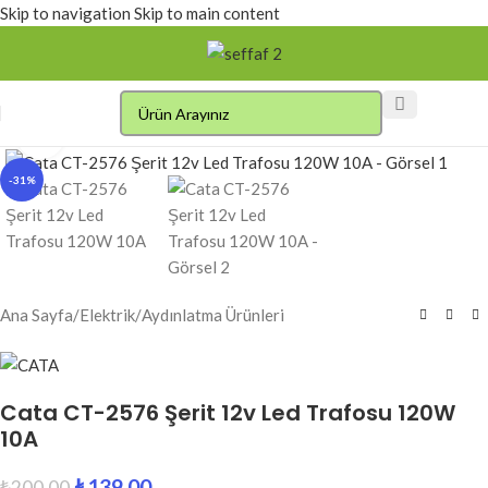
Skip to navigation
Skip to main content
Click to enlarge
-31%
Ana Sayfa
/
Elektrik
/
Aydınlatma Ürünleri
Cata CT-2576 Şerit 12v Led Trafosu 120W
10A
₺
139.00
₺
200.00