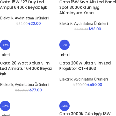
Cata 15W E27 Duy Led
Cata 15W Sıva Altı Led Panel
Ampul 6400K Beyaz Işık
Spot 3000K Gün Işığı
Alüminyum Kasa
Elektrik
,
Aydınlatma Ürünleri
₺
22.00
Elektrik
,
Aydınlatma Ürünleri
₺
32.00
₺
93.00
₺
190.00
-36%
-7%
BITTI
BITTI
Cata 20 Watt Xplus Slım
Cata 200W Ultra Slim Led
Led Armatür 6400K Beyaz
Projektör CT-4663
Işık
Elektrik
,
Aydınlatma Ürünleri
Elektrik
,
Aydınlatma Ürünleri
₺
650.00
₺
700.00
₺
77.00
₺
120.00
-46%
-50%
Cata 3000K Gün Işığı 18W