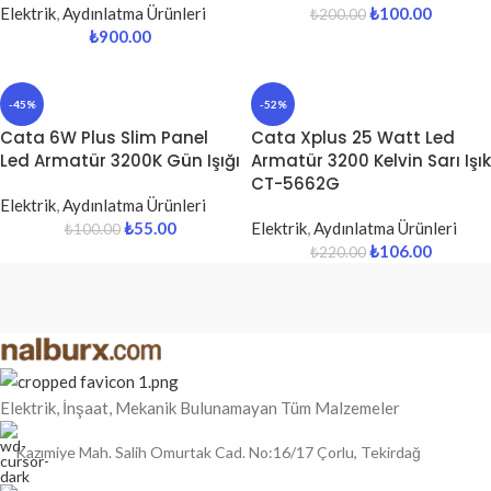
Elektrik
,
Aydınlatma Ürünleri
₺
100.00
₺
200.00
₺
900.00
-45%
-52%
Cata 6W Plus Slim Panel
Cata Xplus 25 Watt Led
Led Armatür 3200K Gün Işığı
Armatür 3200 Kelvin Sarı Işık
CT-5662G
Elektrik
,
Aydınlatma Ürünleri
₺
55.00
Elektrik
,
Aydınlatma Ürünleri
₺
100.00
₺
106.00
₺
220.00
Elektrik, İnşaat, Mekanik Bulunamayan Tüm Malzemeler
Kazımiye Mah. Salih Omurtak Cad. No:16/17 Çorlu, Tekirdağ