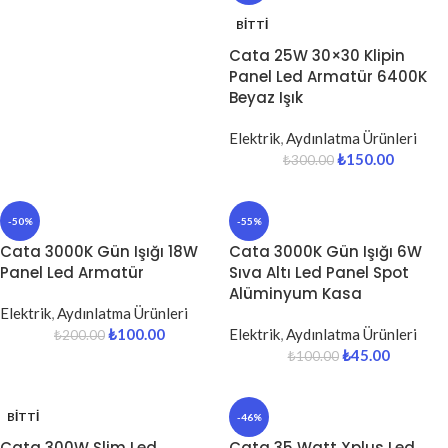
BITTI
Cata 25W 30×30 Klipin
Panel Led Armatür 6400K
Beyaz Işık
Elektrik
,
Aydınlatma Ürünleri
₺
150.00
₺
300.00
-50%
-55%
Cata 3000K Gün Işığı 18W
Cata 3000K Gün Işığı 6W
Panel Led Armatür
Sıva Altı Led Panel Spot
Alüminyum Kasa
Elektrik
,
Aydınlatma Ürünleri
₺
100.00
Elektrik
,
Aydınlatma Ürünleri
₺
200.00
₺
45.00
₺
100.00
BITTI
-46%
Cata 300W Slim Led
Cata 35 Watt Xplus Led