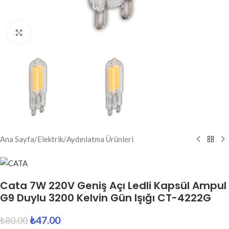
Click to enlarge
Ana Sayfa
/
Elektrik
/
Aydınlatma Ürünleri
Cata 7W 220V Geniş Açı Ledli Kapsül Ampul
G9 Duylu 3200 Kelvin Gün Işığı CT-4222G
₺
47.00
₺
80.00