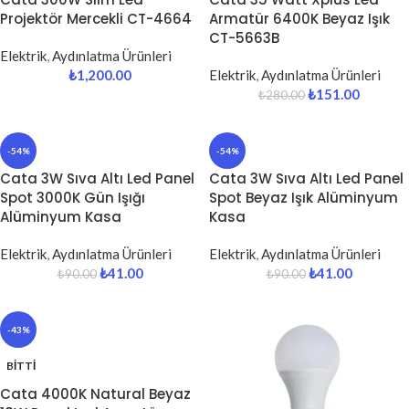
Projektör Mercekli CT-4664
Armatür 6400K Beyaz Işık
CT-5663B
Elektrik
,
Aydınlatma Ürünleri
₺
1,200.00
Elektrik
,
Aydınlatma Ürünleri
₺
151.00
₺
280.00
-54%
-54%
Cata 3W Sıva Altı Led Panel
Cata 3W Sıva Altı Led Panel
Spot 3000K Gün Işığı
Spot Beyaz Işık Alüminyum
Alüminyum Kasa
Kasa
Elektrik
,
Aydınlatma Ürünleri
Elektrik
,
Aydınlatma Ürünleri
₺
41.00
₺
41.00
₺
90.00
₺
90.00
-43%
BITTI
Cata 4000K Natural Beyaz