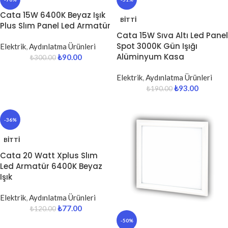
Cata 15W 6400K Beyaz Işık
BITTI
Plus Slım Panel Led Armatür
Cata 15W Sıva Altı Led Panel
Spot 3000K Gün Işığı
Elektrik
,
Aydınlatma Ürünleri
Alüminyum Kasa
₺
90.00
₺
300.00
Elektrik
,
Aydınlatma Ürünleri
₺
93.00
₺
190.00
-36%
BITTI
Cata 20 Watt Xplus Slım
Led Armatür 6400K Beyaz
Işık
Elektrik
,
Aydınlatma Ürünleri
₺
77.00
₺
120.00
-50%