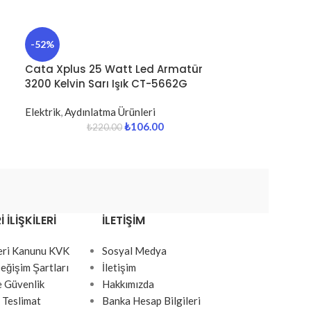
-52%
Cata Xplus 25 Watt Led Armatür
3200 Kelvin Sarı Işık CT-5662G
Elektrik
,
Aydınlatma Ürünleri
₺
106.00
₺
220.00
 İLIŞKILERI
İLETIŞIM
Veri Kanunu KVK
Sosyal Medya
eğişim Şartları
İletişim
ve Güvenlik
Hakkımızda
 Teslimat
Banka Hesap Bilgileri