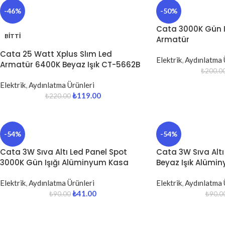
-46%
-50%
Cata 3000K Gün I
BITTI
Armatür
Cata 25 Watt Xplus Slım Led
Elektrik
,
Aydınlatma 
Armatür 6400K Beyaz Işık CT-5662B
₺
200.0
Elektrik
,
Aydınlatma Ürünleri
₺
119.00
₺
220.00
-54%
-54%
Cata 3W Sıva Altı Led Panel Spot
Cata 3W Sıva Altı
3000K Gün Işığı Alüminyum Kasa
Beyaz Işık Alümi
Elektrik
,
Aydınlatma Ürünleri
Elektrik
,
Aydınlatma 
₺
41.00
₺
90.00
₺
90.0