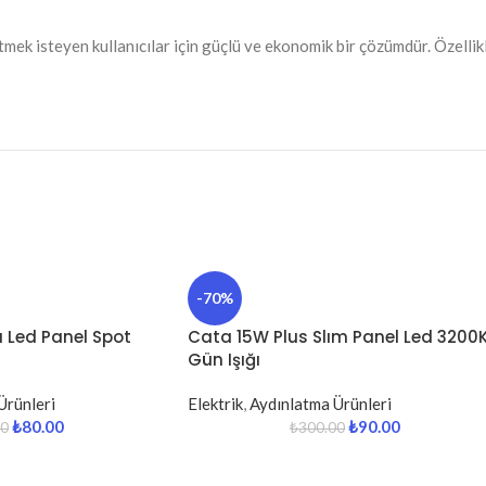
tmek isteyen kullanıcılar için güçlü ve ekonomik bir çözümdür. Özell
-70%
ı Led Panel Spot
Cata 15W Plus Slım Panel Led 3200
Gün Işığı
Ürünleri
Elektrik
,
Aydınlatma Ürünleri
₺
80.00
₺
90.00
00
₺
300.00