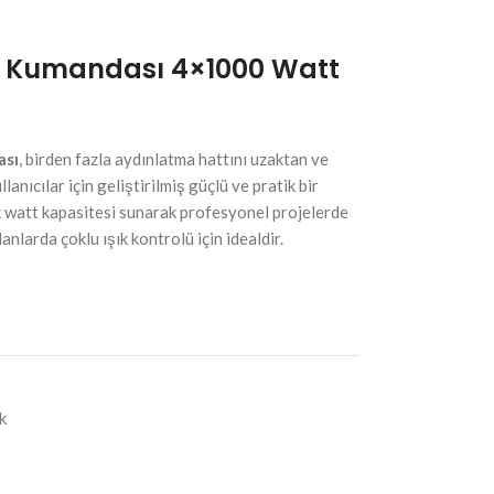
a Kumandası 4×1000 Watt
ası
, birden fazla aydınlatma hattını uzaktan ve
anıcılar için geliştirilmiş güçlü ve pratik bir
 watt kapasitesi sunarak profesyonel projelerde
alanlarda çoklu ışık kontrolü için idealdir.
k