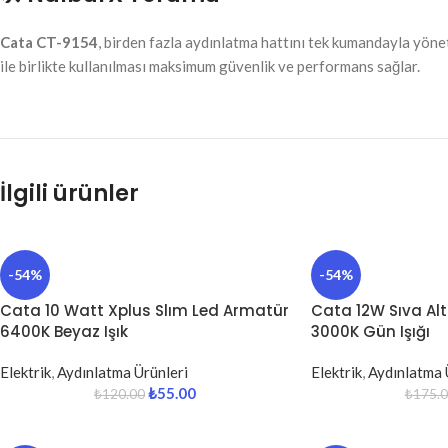
Cata CT-9154
, birden fazla aydınlatma hattını tek kumandayla yöne
ile birlikte kullanılması maksimum güvenlik ve performans sağlar.
İlgili ürünler
-54%
-54%
Cata 10 Watt Xplus Slım Led Armatür
Cata 12W Sıva Alt
6400K Beyaz Işık
3000K Gün Işığı
Elektrik
,
Aydınlatma Ürünleri
Elektrik
,
Aydınlatma 
₺
55.00
₺
120.00
₺
175.