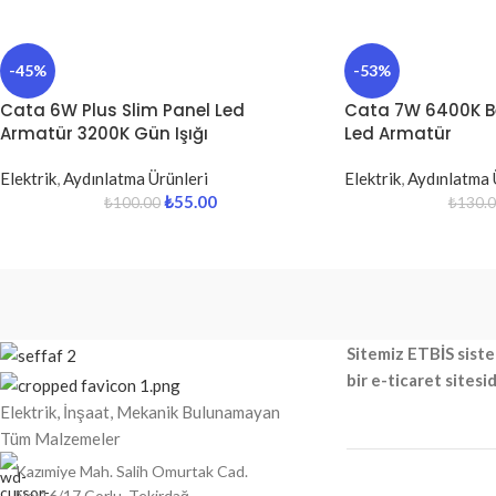
-45%
-53%
Cata 6W Plus Slim Panel Led
Cata 7W 6400K Be
Armatür 3200K Gün Işığı
Led Armatür
Elektrik
,
Aydınlatma Ürünleri
Elektrik
,
Aydınlatma 
₺
55.00
₺
100.00
₺
130.
Sitemiz ETBİS siste
bir e-ticaret sitesid
Elektrik, İnşaat, Mekanik Bulunamayan
Tüm Malzemeler
Kazımiye Mah. Salih Omurtak Cad.
No:16/17 Çorlu, Tekirdağ