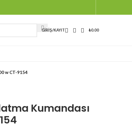
GIRIŞ/KAYIT
₺
0.00
000 w CT-9154
nlatma Kumandası
9154