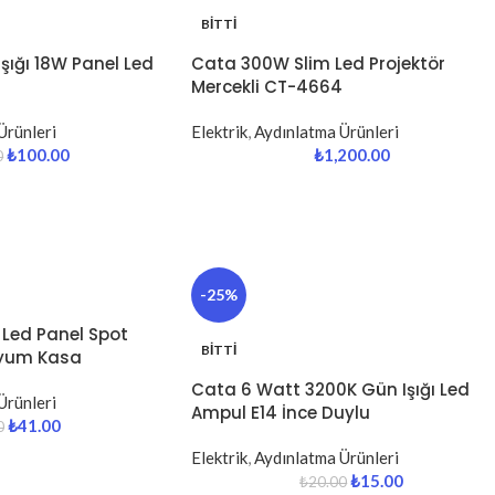
BITTI
şığı 18W Panel Led
Cata 300W Slim Led Projektör
Mercekli CT-4664
Ürünleri
Elektrik
,
Aydınlatma Ürünleri
₺
100.00
₺
1,200.00
0
-25%
 Led Panel Spot
BITTI
nyum Kasa
Cata 6 Watt 3200K Gün Işığı Led
Ürünleri
Ampul E14 İnce Duylu
₺
41.00
0
Elektrik
,
Aydınlatma Ürünleri
₺
15.00
₺
20.00