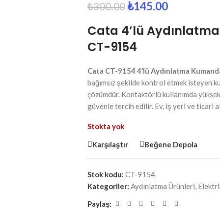
₺
145.00
₺
300.00
Cata 4’lü Aydınlatm
CT-9154
Cata CT-9154 4’lü Aydınlatma Kumand
bağımsız şekilde kontrol etmek isteyen kull
çözümdür. Kontaktörlü kullanımda yüksek
güvenle tercih edilir. Ev, iş yeri ve ticari 
Stokta yok
Karşılaştır
Beğene Depola
Stok kodu:
CT-9154
Kategoriler:
Aydınlatma Ürünleri
,
Elektri
Paylaş: