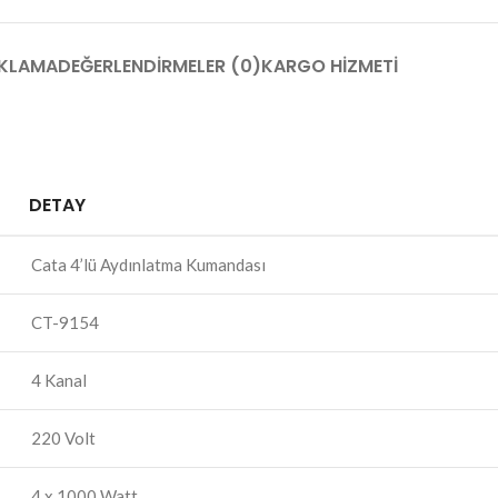
KLAMA
DEĞERLENDIRMELER (0)
KARGO HIZMETI
DETAY
Cata 4’lü Aydınlatma Kumandası
CT-9154
4 Kanal
220 Volt
4 x 1000 Watt