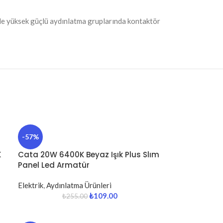
ikle yüksek güçlü aydınlatma gruplarında kontaktör
-57%
K
Cata 20W 6400K Beyaz Işık Plus Slım
Panel Led Armatür
Elektrik
,
Aydınlatma Ürünleri
₺
109.00
₺
255.00