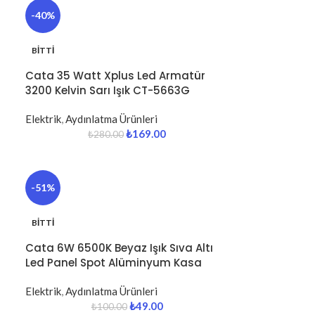
-40%
BITTI
Cata 35 Watt Xplus Led Armatür
3200 Kelvin Sarı Işık CT-5663G
Elektrik
,
Aydınlatma Ürünleri
₺
169.00
₺
280.00
-51%
BITTI
Cata 6W 6500K Beyaz Işık Sıva Altı
Led Panel Spot Alüminyum Kasa
Elektrik
,
Aydınlatma Ürünleri
₺
49.00
₺
100.00