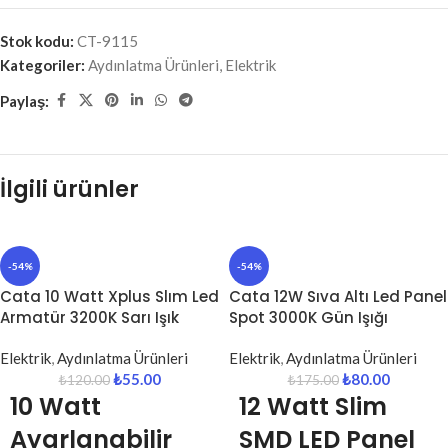
Stok kodu:
CT-9115
Kategoriler:
Aydınlatma Ürünleri
,
Elektrik
Paylaş:
İlgili ürünler
-54%
-54%
Cata 10 Watt Xplus Slım Led
Cata 12W Sıva Altı Led Panel
Armatür 3200K Sarı Işık
Spot 3000K Gün Işığı
Elektrik
,
Aydınlatma Ürünleri
Elektrik
,
Aydınlatma Ürünleri
₺
55.00
₺
80.00
₺
120.00
₺
175.00
10 Watt
12 Watt Slim
Ayarlanabilir
SMD LED Panel