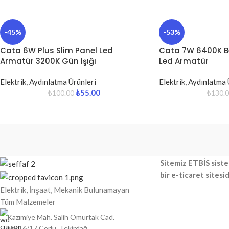
-45%
-53%
Cata 6W Plus Slim Panel Led
Cata 7W 6400K Be
Armatür 3200K Gün Işığı
Led Armatür
Elektrik
,
Aydınlatma Ürünleri
Elektrik
,
Aydınlatma 
₺
55.00
₺
100.00
₺
130.
Sitemiz ETBİS siste
bir e-ticaret sitesid
Elektrik, İnşaat, Mekanik Bulunamayan
Tüm Malzemeler
Kazımiye Mah. Salih Omurtak Cad.
No:16/17 Çorlu, Tekirdağ