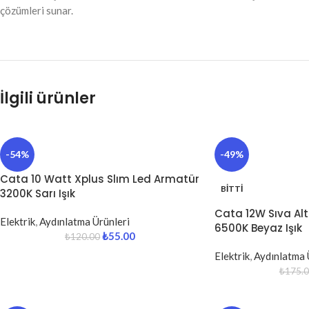
çözümleri sunar.
İlgili ürünler
-54%
-49%
Cata 10 Watt Xplus Slım Led Armatür
BITTI
3200K Sarı Işık
Cata 12W Sıva Alt
Elektrik
,
Aydınlatma Ürünleri
6500K Beyaz Işık
₺
55.00
₺
120.00
Elektrik
,
Aydınlatma 
₺
175.