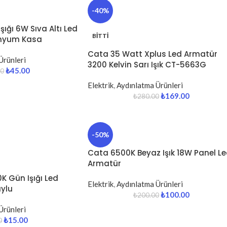
-40%
ığı 6W Sıva Altı Led
BITTI
inyum Kasa
Cata 35 Watt Xplus Led Armatür
Ürünleri
3200 Kelvin Sarı Işık CT-5663G
₺
45.00
00
Elektrik
,
Aydınlatma Ürünleri
₺
169.00
₺
280.00
-50%
Cata 6500K Beyaz Işık 18W Panel L
Armatür
K Gün Işığı Led
Elektrik
,
Aydınlatma Ürünleri
uylu
₺
100.00
₺
200.00
Ürünleri
₺
15.00
0