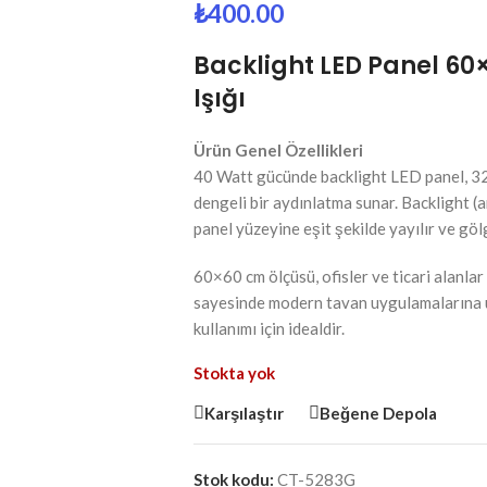
₺
400.00
Backlight LED Panel 60
Işığı
Ürün Genel Özellikleri
40 Watt gücünde backlight LED panel, 320
dengeli bir aydınlatma sunar. Backlight (
panel yüzeyine eşit şekilde yayılır ve g
60×60 cm ölçüsü, ofisler ve ticari alanlar
sayesinde modern tavan uygulamalarına uy
kullanımı için idealdir.
Stokta yok
Karşılaştır
Beğene Depola
Stok kodu:
CT-5283G