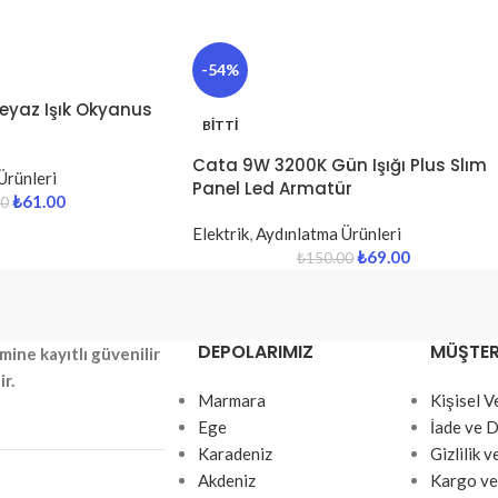
-54%
yaz Işık Okyanus
BITTI
Cata 9W 3200K Gün Işığı Plus Slım
Ürünleri
Panel Led Armatür
₺
61.00
00
Elektrik
,
Aydınlatma Ürünleri
₺
69.00
₺
150.00
DEPOLARIMIZ
MÜŞTERI
mine kayıtlı güvenilir
ir.
Marmara
Kişisel 
Ege
İade ve D
Karadeniz
Gizlilik 
Akdeniz
Kargo ve