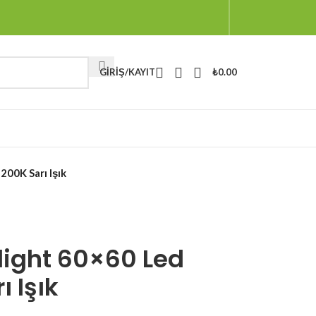
GIRIŞ/KAYIT
₺
0.00
00K Sarı Işık
ight 60×60 Led
 Işık