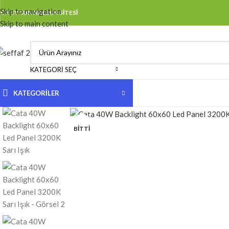
Skip to navigation
EN UYGUN NALBUR SİTESİ
Skip to main content
KATEGORI SEÇ
KATEGORİLER
Click to enlarge
BITTI
Anahtar & Priz Sistemleri
Aydınlatma Ürünleri
Elektrik Aksesuarları
Elektrikçi Alet & El Aletleri
Endüstriyel Elektrik Ürünleri
Kablo & Tesisat Malzemeleri