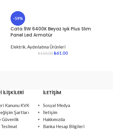
-59%
Cata 9W 6400K Beyaz Işık Plus Slım
Panel Led Armatür
Elektrik
,
Aydınlatma Ürünleri
₺
61.00
₺
150.00
 İLIŞKILERI
İLETIŞIM
Veri Kanunu KVK
Sosyal Medya
eğişim Şartları
İletişim
ve Güvenlik
Hakkımızda
 Teslimat
Banka Hesap Bilgileri