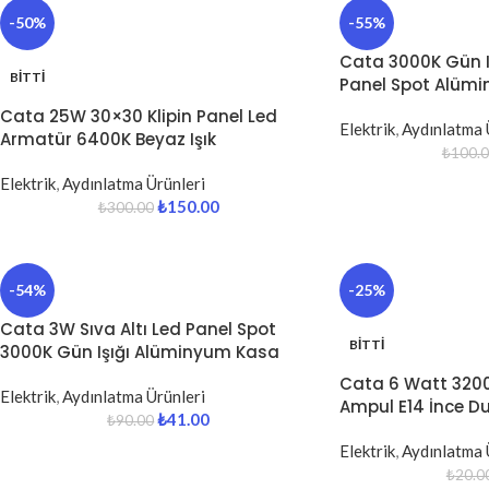
-50%
-55%
Cata 3000K Gün Iş
BITTI
Panel Spot Alüm
Cata 25W 30×30 Klipin Panel Led
Elektrik
,
Aydınlatma 
Armatür 6400K Beyaz Işık
₺
100.
Elektrik
,
Aydınlatma Ürünleri
₺
150.00
₺
300.00
-54%
-25%
Cata 3W Sıva Altı Led Panel Spot
BITTI
3000K Gün Işığı Alüminyum Kasa
Cata 6 Watt 3200
Elektrik
,
Aydınlatma Ürünleri
Ampul E14 İnce D
₺
41.00
₺
90.00
Elektrik
,
Aydınlatma 
₺
20.0