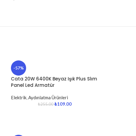
-57%
Cata 20W 6400K Beyaz Işık Plus Slım
Panel Led Armatür
Elektrik
,
Aydınlatma Ürünleri
₺
109.00
₺
255.00