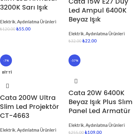
Cata 15W E27 Duy
3200K Sarı Işık
Led Ampul 6400K
Beyaz Işık
Elektrik
,
Aydınlatma Ürünleri
₺
55.00
₺
120.00
Elektrik
,
Aydınlatma Ürünleri
₺
22.00
₺
32.00
-7%
-57%
BITTI
Cata 20W 6400K
Cata 200W Ultra
Beyaz Işık Plus Slım
Slim Led Projektör
Panel Led Armatür
CT-4663
Elektrik
,
Aydınlatma Ürünleri
Elektrik
,
Aydınlatma Ürünleri
₺
109.00
₺
255.00