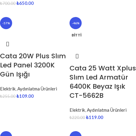
₺
650.00
₺
700.00
-57%
-46%
BITTI
Cata 20W Plus Slım
Led Panel 3200K
Cata 25 Watt Xplus
Gün Işığı
Slım Led Armatür
6400K Beyaz Işık
Elektrik
,
Aydınlatma Ürünleri
CT-5662B
₺
109.00
₺
255.00
Elektrik
,
Aydınlatma Ürünleri
₺
119.00
₺
220.00