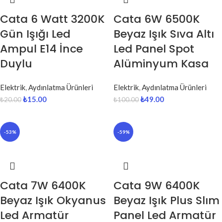
Cata 6 Watt 3200K
Cata 6W 6500K
Gün Işığı Led
Beyaz Işık Sıva Altı
Ampul E14 İnce
Led Panel Spot
Duylu
Alüminyum Kasa
Elektrik
,
Aydınlatma Ürünleri
Elektrik
,
Aydınlatma Ürünleri
₺
15.00
₺
49.00
₺
20.00
₺
100.00
-53%
-59%
Cata 7W 6400K
Cata 9W 6400K
Beyaz Işık Okyanus
Beyaz Işık Plus Slım
Led Armatür
Panel Led Armatür