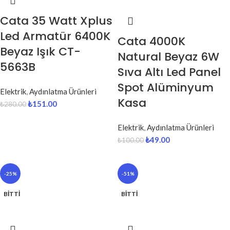
Cata 35 Watt Xplus
Led Armatür 6400K
Cata 4000K
Beyaz Işık CT-
Natural Beyaz 6W
5663B
Sıva Altı Led Panel
Spot Alüminyum
Elektrik
,
Aydınlatma Ürünleri
Kasa
₺
151.00
₺
280.00
Elektrik
,
Aydınlatma Ürünleri
₺
49.00
₺
100.00
-25%
-51%
BITTI
BITTI