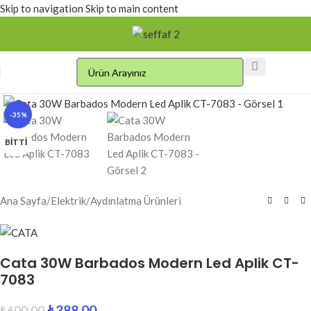
Skip to navigation
Skip to main content
Click to enlarge
-35%
BITTI
Ana Sayfa
/
Elektrik
/
Aydınlatma Ürünleri
Cata 30W Barbados Modern Led Aplik CT-
7083
₺
388.00
₺
600.00