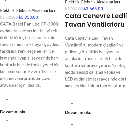
Elektrik
,
Elektrik Aksesuarları
₺
3,665.00
₺
5,000.00
Elektrik
,
Elektrik Aksesuarları
Cata Cenevre Ledli
₺
5,350.00
₺
5,500.00
Tavan Vantilatörü
CATA Basel Fan Led CT-3003
,
aydınlatma ve serinletmeyi tek
üründe birleştiren modern bir
Cata Cenevre Ledli Tavan
tavan fanıdır. Şık beyaz gövdesi,
Vantilatörü, modern çizgileri ve
farklı ışık renk seçenekleri ve
gelişmiş özellikleriyle yaşam
kumandalı yapısı sayesinde hem
alanlarında hem estetik hem de
konforlu hem de fonksiyonel bir
konforu bir araya getirir. Yaz-kış
kullanım sunar. Ev ve ofislerde
modu, sessiz çalışma yapısı ve
dört mevsim pratik bir çözüm
LED aydınlatması sayesinde dört
arayanlar için idealdir.
mevsim ideal bir ortam oluşturur.
Devamını oku
Devamını oku