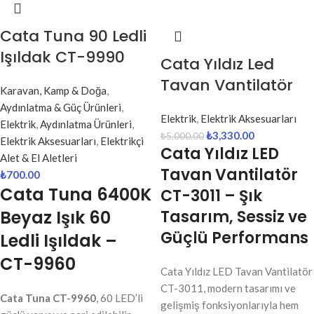
Cata Tuna 90 Ledli
Işıldak CT-9990
Cata Yıldız Led
Tavan Vantilatör
Karavan, Kamp & Doğa
,
Aydınlatma & Güç Ürünleri
,
Elektrik
,
Elektrik Aksesuarları
Elektrik
,
Aydınlatma Ürünleri
,
₺
3,330.00
₺
5,000.00
Elektrik Aksesuarları
,
Elektrikçi
Cata Yıldız LED
Alet & El Aletleri
Tavan Vantilatör
₺
700.00
Cata Tuna 6400K
CT-3011 – Şık
Beyaz Işık 60
Tasarım, Sessiz ve
Güçlü Performans
Ledli Işıldak –
CT-9960
Cata Yıldız LED Tavan Vantilatör
CT-3011, modern tasarımı ve
Cata Tuna CT-9960
, 60 LED’li
gelişmiş fonksiyonlarıyla hem