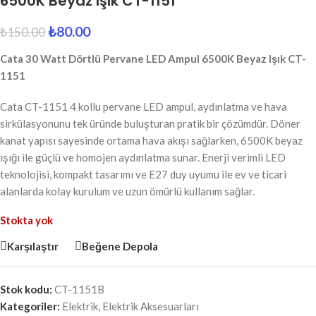
6500K Beyaz Işık CT-1151
₺
80.00
₺
150.00
Cata 30 Watt Dörtlü Pervane LED Ampul 6500K Beyaz Işık CT-
1151
Cata CT-1151 4 kollu pervane LED ampul, aydınlatma ve hava
sirkülasyonunu tek üründe buluşturan pratik bir çözümdür. Döner
kanat yapısı sayesinde ortama hava akışı sağlarken, 6500K beyaz
ışığı ile güçlü ve homojen aydınlatma sunar. Enerji verimli LED
teknolojisi, kompakt tasarımı ve E27 duy uyumu ile ev ve ticari
alanlarda kolay kurulum ve uzun ömürlü kullanım sağlar.
Stokta yok
Karşılaştır
Beğene Depola
Stok kodu:
CT-1151B
Kategoriler:
Elektrik
,
Elektrik Aksesuarları