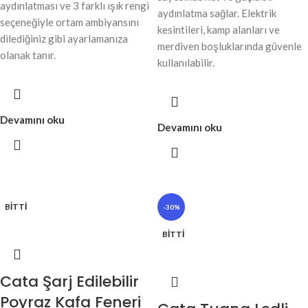
aydınlatması ve 3 farklı ışık rengi
aydınlatma sağlar. Elektrik
seçeneğiyle ortam ambiyansını
kesintileri, kamp alanları ve
dilediğiniz gibi ayarlamanıza
merdiven boşluklarında güvenle
olanak tanır.
kullanılabilir.
Devamını oku
Devamını oku
BITTI
-30%
BITTI
Cata Şarj Edilebilir
Poyraz Kafa Feneri