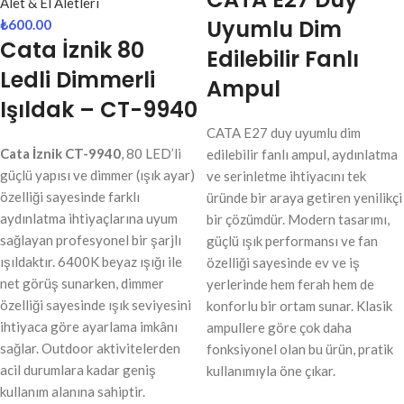
Alet & El Aletleri
Uyumlu Dim
₺
600.00
Cata İznik 80
Edilebilir Fanlı
Ledli Dimmerli
Ampul
Işıldak – CT-9940
CATA E27 duy uyumlu dim
Cata İznik CT-9940
, 80 LED’li
edilebilir fanlı ampul, aydınlatma
güçlü yapısı ve dimmer (ışık ayar)
ve serinletme ihtiyacını tek
özelliği sayesinde farklı
üründe bir araya getiren yenilikçi
aydınlatma ihtiyaçlarına uyum
bir çözümdür. Modern tasarımı,
sağlayan profesyonel bir şarjlı
güçlü ışık performansı ve fan
ışıldaktır. 6400K beyaz ışığı ile
özelliği sayesinde ev ve iş
net görüş sunarken, dimmer
yerlerinde hem ferah hem de
özelliği sayesinde ışık seviyesini
konforlu bir ortam sunar. Klasik
ihtiyaca göre ayarlama imkânı
ampullere göre çok daha
sağlar. Outdoor aktivitelerden
fonksiyonel olan bu ürün, pratik
acil durumlara kadar geniş
kullanımıyla öne çıkar.
kullanım alanına sahiptir.