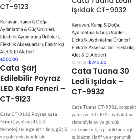
Cata Tuana Ledli
CT-9123
Işıldak CT-9932
Karavan, Kamp & Doğa
,
Karavan, Kamp & Doğa
,
Aydınlatma & Güç Ürünleri
,
Aydınlatma & Güç Ürünleri
,
Elektrik
,
Aydınlatma Ürünleri
,
Elektrik
,
Aydınlatma Ürünleri
,
Elektrik Aksesuarları
,
Elektrikçi
Elektrik Aksesuarları
,
Elektrikçi
Alet & El Aletleri
Alet & El Aletleri
₺
500.00
₺
245.00
₺
350.00
Cata Şarj
Cata Tuana 30
Edilebilir Poyraz
Ledli Işıldak –
LED Kafa Feneri –
CT-9932
CT-9123
Cata Tuana CT-9932
, kompakt
Cata CT-9123 Poyraz kafa
yapısı ve 30 LED’li aydınlatma
feneri
, yeni nesil LED
sistemiyle ev ve günlük
teknolojisiyle geliştirilmiş, güçlü
kullanımlar için pratik bir şarjlı
ve çok fonksiyonlu bir
ışıldaktır. Hafif ve ergonomik