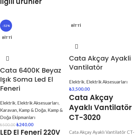
İlgili ürünler
BITTI
-52%
BITTI
Cata Akçay Ayakli
Vantilatör
Cata 6400K Beyaz
Işık Soma Led El
Elektrik
,
Elektrik Aksesuarları
Feneri
₺
3,500.00
Cata Akçay
Elektrik
,
Elektrik Aksesuarları
,
Ayaklı Vantilatör
Karavan, Kamp & Doğa
,
Kamp &
CT-3020
Doğa Ekipmanları
₺
240.00
₺
500.00
LED El Feneri 220V
Cata Akçay Ayaklı Vantilatör CT-