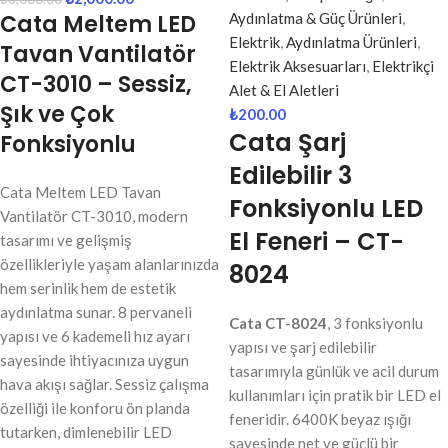
Cata Meltem LED
Aydınlatma & Güç Ürünleri
,
Elektrik
,
Aydınlatma Ürünleri
,
Tavan Vantilatör
Elektrik Aksesuarları
,
Elektrikçi
CT-3010 – Sessiz,
Alet & El Aletleri
Şık ve Çok
₺
200.00
Cata Şarj
Fonksiyonlu
Edilebilir 3
Cata Meltem LED Tavan
Fonksiyonlu LED
Vantilatör CT-3010, modern
El Feneri – CT-
tasarımı ve gelişmiş
özellikleriyle yaşam alanlarınızda
8024
hem serinlik hem de estetik
aydınlatma sunar. 8 pervaneli
Cata CT-8024
, 3 fonksiyonlu
yapısı ve 6 kademeli hız ayarı
yapısı ve şarj edilebilir
sayesinde ihtiyacınıza uygun
tasarımıyla günlük ve acil durum
hava akışı sağlar. Sessiz çalışma
kullanımları için pratik bir LED el
özelliği ile konforu ön planda
feneridir. 6400K beyaz ışığı
tutarken, dimlenebilir LED
sayesinde net ve güçlü bir