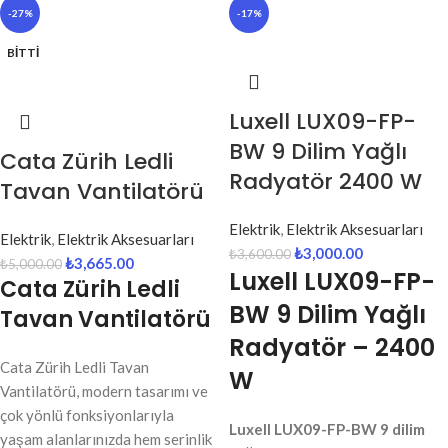
-27%
-17%
BITTI
Luxell LUX09-FP-
BW 9 Dilim Yağlı
Cata Zürih Ledli
Radyatör 2400 W
Tavan Vantilatörü
Elektrik
,
Elektrik Aksesuarları
Elektrik
,
Elektrik Aksesuarları
₺
3,000.00
₺
3,600.00
₺
3,665.00
₺
5,000.00
Luxell LUX09-FP-
Cata Zürih Ledli
BW 9 Dilim Yağlı
Tavan Vantilatörü
Radyatör – 2400
Cata Zürih Ledli Tavan
W
Vantilatörü, modern tasarımı ve
çok yönlü fonksiyonlarıyla
Luxell LUX09-FP-BW 9 dilim
yaşam alanlarınızda hem serinlik