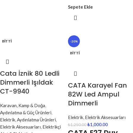
Sepete Ekle
BITTI
-20%
BITTI
Cata İznik 80 Ledli
Dimmerli Işıldak
CATA Karayel Fan
CT-9940
82W Led Ampul
Dimmerli
Karavan, Kamp & Doğa
,
Aydınlatma & Güç Ürünleri
,
Elektrik
,
Elektrik Aksesuarları
Elektrik
,
Aydınlatma Ürünleri
,
₺
1,000.00
₺
1,250.00
Elektrik Aksesuarları
,
Elektrikçi
CATA E27 Duy