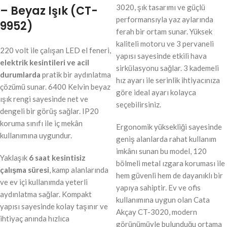
3020, şık tasarımı ve güçlü
– Beyaz Işık (CT-
performansıyla yaz aylarında
9952)
ferah bir ortam sunar. Yüksek
kaliteli motoru ve 3 pervaneli
220 volt ile çalışan LED el feneri,
yapısı sayesinde etkili hava
elektrik kesintileri ve acil
sirkülasyonu sağlar. 3 kademeli
durumlarda
pratik bir aydınlatma
hız ayarı ile serinlik ihtiyacınıza
çözümü sunar. 6400 Kelvin beyaz
göre ideal ayarı kolayca
ışık rengi sayesinde net ve
seçebilirsiniz.
dengeli bir görüş sağlar. IP20
koruma sınıfı ile iç mekân
Ergonomik yüksekliği sayesinde
kullanımına uygundur.
geniş alanlarda rahat kullanım
imkânı sunan bu model, 120
Yaklaşık
6 saat kesintisiz
bölmeli metal ızgara koruması ile
çalışma süresi
, kamp alanlarında
hem güvenli hem de dayanıklı bir
ve ev içi kullanımda yeterli
yapıya sahiptir. Ev ve ofis
aydınlatma sağlar. Kompakt
kullanımına uygun olan Cata
yapısı sayesinde kolay taşınır ve
Akçay CT-3020, modern
ihtiyaç anında hızlıca
görünümüyle bulunduğu ortama