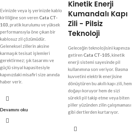
Kinetik Enerji
Evinizde veya iş yerinizde kablo
Kumandalı Kapı
kirliliğine son veren
Cata CT-
Zili - Pilsiz
103
, pratik kurulumu ve yüksek
Teknoloji
performansıyla öne çıkan bir
kablosuz zil çözümüdür.
Geleneksel zillerin aksine
Geleceğin teknolojisini kapınıza
karmaşık tesisat işlemleri
getiren
Cata CT-105
, kinetik
gerektirmez; şık tasarımı ve
enerji sistemi sayesinde pil
güçlü sinyal kapasitesiyle
kullanımına son veriyor. Basma
kapınızdaki misafiri size anında
kuvvetini elektrik enerjisine
haber verir.
dönüştüren bu akıllı kapı zili, hem
doğayı koruyor hem de sizi
sürekli pil takip etme veya biten
piller yüzünden zilin çalışmaması
Devamını oku
gibi dertlerden kurtarıyor.