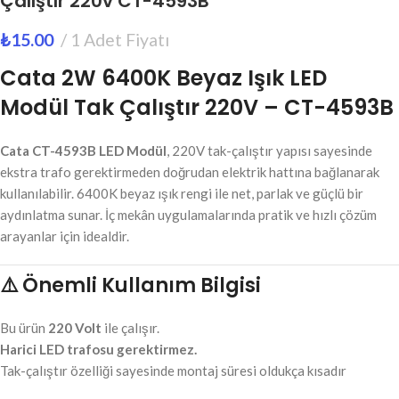
Çalıştır 220v CT-4593B
₺
15.00
1 Adet Fiyatı
Cata 2W 6400K Beyaz Işık LED
Modül Tak Çalıştır 220V – CT-4593B
Cata CT-4593B LED Modül
, 220V tak-çalıştır yapısı sayesinde
ekstra trafo gerektirmeden doğrudan elektrik hattına bağlanarak
kullanılabilir. 6400K beyaz ışık rengi ile net, parlak ve güçlü bir
aydınlatma sunar. İç mekân uygulamalarında pratik ve hızlı çözüm
arayanlar için idealdir.
⚠️ Önemli Kullanım Bilgisi
Bu ürün
220 Volt
ile çalışır.
Harici LED trafosu gerektirmez.
Tak-çalıştır özelliği sayesinde montaj süresi oldukça kısadır