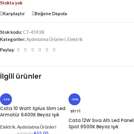
Stokta yok
Karşılaştır
Beğene Depola
Stok kodu:
CT-4593B
Kategoriler:
Aydınlatma Ürünleri
,
Elektrik
Paylaş:
İlgili ürünler
-54%
-49%
Cata 10 Watt Xplus Slım Led
BITTI
Armatür 6400K Beyaz Işık
Cata 12W Sıva Altı Led Panel
Spot 6500K Beyaz Işık
Elektrik
,
Aydınlatma Ürünleri
₺
55.00
₺
120.00