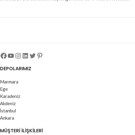
renkte yanarak dekoratif ve yön
bulmaya yardımcı bir aydınlatma
sağlar.
DEPOLARIMIZ
Marmara
Ege
Karadeniz
Akdeniz
İstanbul
Ankara
MÜŞTERI İLIŞKILERI