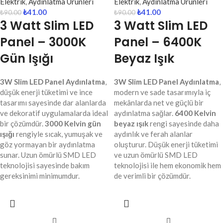
Elektrik
,
Aydınlatma Ürünleri
Elektrik
,
Aydınlatma Ürünleri
₺
41.00
₺
41.00
₺
90.00
₺
90.00
3 Watt Slim LED
3 Watt Slim LED
Panel – 3000K
Panel – 6400K
Gün Işığı
Beyaz Işık
3W Slim LED Panel Aydınlatma
,
3W Slim LED Panel Aydınlatma
,
düşük enerji tüketimi ve ince
modern ve sade tasarımıyla iç
tasarımı sayesinde dar alanlarda
mekânlarda net ve güçlü bir
ve dekoratif uygulamalarda ideal
aydınlatma sağlar.
6400 Kelvin
bir çözümdür.
3000 Kelvin gün
beyaz ışık
rengi sayesinde daha
ışığı
rengiyle sıcak, yumuşak ve
aydınlık ve ferah alanlar
göz yormayan bir aydınlatma
oluşturur. Düşük enerji tüketimi
sunar. Uzun ömürlü SMD LED
ve uzun ömürlü SMD LED
teknolojisi sayesinde bakım
teknolojisi ile hem ekonomik hem
gereksinimi minimumdur.
de verimli bir çözümdür.