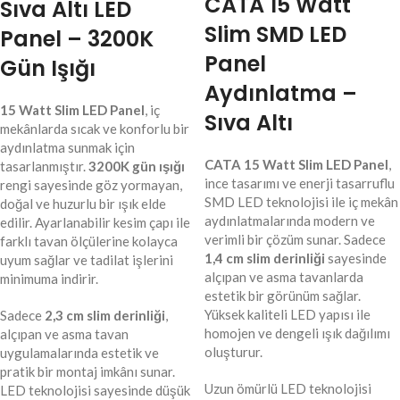
CATA 15 Watt
Sıva Altı LED
Slim SMD LED
Panel – 3200K
Panel
Gün Işığı
Aydınlatma –
15 Watt Slim LED Panel
, iç
Sıva Altı
mekânlarda sıcak ve konforlu bir
aydınlatma sunmak için
CATA 15 Watt Slim LED Panel
,
tasarlanmıştır.
3200K gün ışığı
ince tasarımı ve enerji tasarruflu
rengi sayesinde göz yormayan,
SMD LED teknolojisi ile iç mekân
doğal ve huzurlu bir ışık elde
aydınlatmalarında modern ve
edilir. Ayarlanabilir kesim çapı ile
verimli bir çözüm sunar. Sadece
farklı tavan ölçülerine kolayca
1,4 cm slim derinliği
sayesinde
uyum sağlar ve tadilat işlerini
alçıpan ve asma tavanlarda
minimuma indirir.
estetik bir görünüm sağlar.
Yüksek kaliteli LED yapısı ile
Sadece
2,3 cm slim derinliği
,
homojen ve dengeli ışık dağılımı
alçıpan ve asma tavan
oluşturur.
uygulamalarında estetik ve
pratik bir montaj imkânı sunar.
Uzun ömürlü LED teknolojisi
LED teknolojisi sayesinde düşük