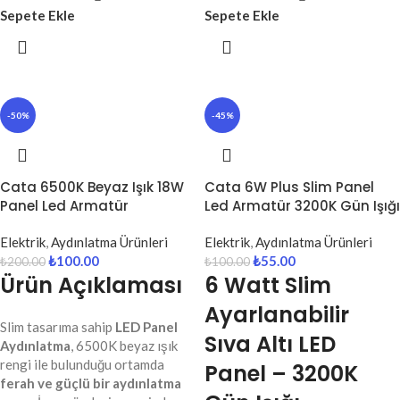
Sepete Ekle
Sepete Ekle
-50%
-45%
Cata 6500K Beyaz Işık 18W
Cata 6W Plus Slim Panel
Panel Led Armatür
Led Armatür 3200K Gün Işığı
Elektrik
,
Aydınlatma Ürünleri
Elektrik
,
Aydınlatma Ürünleri
₺
100.00
₺
55.00
₺
200.00
₺
100.00
Ürün Açıklaması
6 Watt Slim
Ayarlanabilir
Slim tasarıma sahip
LED Panel
Sıva Altı LED
Aydınlatma
, 6500K beyaz ışık
rengi ile bulunduğu ortamda
Panel – 3200K
ferah ve güçlü bir aydınlatma