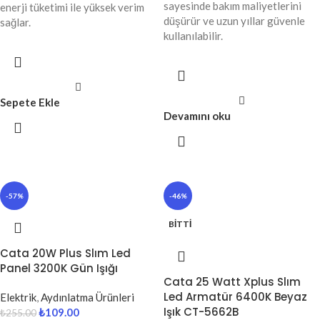
sayesinde bakım maliyetlerini
enerji tüketimi ile yüksek verim
düşürür ve uzun yıllar güvenle
sağlar.
kullanılabilir.
Sepete Ekle
Devamını oku
-57%
-46%
BITTI
Cata 20W Plus Slım Led
Panel 3200K Gün Işığı
Cata 25 Watt Xplus Slım
Led Armatür 6400K Beyaz
Elektrik
,
Aydınlatma Ürünleri
Işık CT-5662B
₺
109.00
₺
255.00