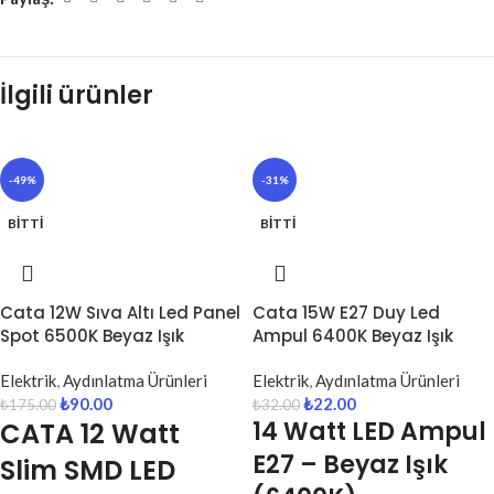
İlgili ürünler
-49%
-31%
BITTI
BITTI
Cata 12W Sıva Altı Led Panel
Cata 15W E27 Duy Led
Spot 6500K Beyaz Işık
Ampul 6400K Beyaz Işık
Elektrik
,
Aydınlatma Ürünleri
Elektrik
,
Aydınlatma Ürünleri
₺
90.00
₺
22.00
₺
175.00
₺
32.00
14 Watt LED Ampul
CATA 12 Watt
E27 – Beyaz Işık
Slim SMD LED