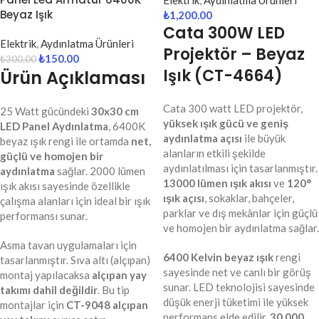
Elektrik
,
Aydınlatma Ürünleri
Beyaz Işık
₺
1,200.00
Cata 300W LED
Elektrik
,
Aydınlatma Ürünleri
Projektör – Beyaz
₺
150.00
₺
300.00
Işık (CT-4664)
Ürün Açıklaması
Cata 300 watt LED projektör,
25 Watt gücündeki
30x30 cm
yüksek ışık gücü ve geniş
LED Panel Aydınlatma
, 6400K
aydınlatma açısı
ile büyük
beyaz ışık rengi ile ortamda
net,
alanların etkili şekilde
güçlü ve homojen bir
aydınlatılması için tasarlanmıştır.
aydınlatma
sağlar. 2000 lümen
13000 lümen ışık akısı
ve
120°
ışık akısı sayesinde özellikle
ışık açısı
, sokaklar, bahçeler,
çalışma alanları için ideal bir ışık
parklar ve dış mekânlar için güçlü
performansı sunar.
ve homojen bir aydınlatma sağlar.
Asma tavan uygulamaları için
6400 Kelvin beyaz ışık
rengi
tasarlanmıştır. Sıva altı (alçıpan)
sayesinde net ve canlı bir görüş
montaj yapılacaksa
alçıpan yay
sunar. LED teknolojisi sayesinde
takımı dahil değildir
. Bu tip
düşük enerji tüketimi ile yüksek
montajlar için
CT-9048 alçıpan
performans elde edilir.
30.000