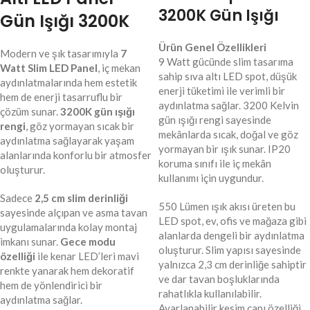
3200K Gün Işığı
Gün Işığı 3200K
Ürün Genel Özellikleri
Modern ve şık tasarımıyla
7
9 Watt gücünde slim tasarıma
Watt Slim LED Panel
, iç mekan
sahip sıva altı LED spot, düşük
aydınlatmalarında hem estetik
enerji tüketimi ile verimli bir
hem de enerji tasarruflu bir
aydınlatma sağlar. 3200 Kelvin
çözüm sunar.
3200K gün ışığı
gün ışığı rengi sayesinde
rengi
, göz yormayan sıcak bir
mekânlarda sıcak, doğal ve göz
aydınlatma sağlayarak yaşam
yormayan bir ışık sunar. IP20
alanlarında konforlu bir atmosfer
koruma sınıfı ile iç mekân
oluşturur.
kullanımı için uygundur.
Sadece
2,5 cm slim derinliği
550 Lümen ışık akısı üreten bu
sayesinde alçıpan ve asma tavan
LED spot, ev, ofis ve mağaza gibi
uygulamalarında kolay montaj
alanlarda dengeli bir aydınlatma
imkanı sunar.
Gece modu
oluşturur. Slim yapısı sayesinde
özelliği
ile kenar LED’leri mavi
yalnızca 2,3 cm derinliğe sahiptir
renkte yanarak hem dekoratif
ve dar tavan boşluklarında
hem de yönlendirici bir
rahatlıkla kullanılabilir.
aydınlatma sağlar.
Ayarlanabilir kesim çapı özelliği,