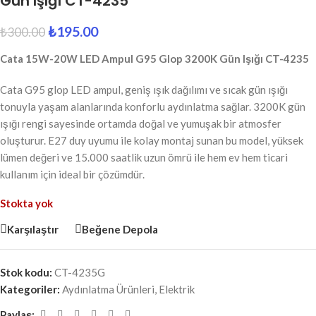
Gün Işığı CT-4235
₺
195.00
₺
300.00
Cata 15W-20W LED Ampul G95 Glop 3200K Gün Işığı CT-4235
Cata G95 glop LED ampul, geniş ışık dağılımı ve sıcak gün ışığı
tonuyla yaşam alanlarında konforlu aydınlatma sağlar. 3200K gün
ışığı rengi sayesinde ortamda doğal ve yumuşak bir atmosfer
oluşturur. E27 duy uyumu ile kolay montaj sunan bu model, yüksek
lümen değeri ve 15.000 saatlik uzun ömrü ile hem ev hem ticari
kullanım için ideal bir çözümdür.
Stokta yok
Karşılaştır
Beğene Depola
Stok kodu:
CT-4235G
Kategoriler:
Aydınlatma Ürünleri
,
Elektrik
Paylaş: