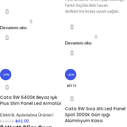
farklı ölçülerdeki tavan
deliklerine kolay uyum sağlar.
Devamını oku
Devamını oku
-59%
-62%
BITTI
Cata 9W 6400K Beyaz Işık
Plus Slım Panel Led Armatür
Cata 9W Sıva Altı Led Panel
Spot 3000K Gün Işığı
Elektrik
,
Aydınlatma Ürünleri
Alüminyum Kasa
₺
61.00
₺
150.00