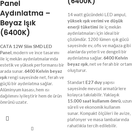
(6400K)
Panel
Aydınlatma –
14 watt gücündeki LED ampul,
Beyaz Işık
yüksek ışık verimi ve düşük
enerji tüketimi
ile iç mekân
(6400K)
aydınlatmaları için ideal bir
çözümdür. 1200 lümen ışık gücü
sayesinde ev, ofis ve mağaza gibi
CATA 12W Slim SMD LED
alanlarda yeterli ve dengeli bir
Panel
, modern ve ince tasarımı
aydınlatma sağlar.
6400 Kelvin
ile iç mekân aydınlatmalarında
beyaz ışık
, net ve ferah bir ortam
estetik ve yüksek performansı bir
oluşturur.
arada sunar.
6400 Kelvin beyaz
ışık
rengi sayesinde net, ferah ve
Standart
E27 duy
yapısı
güçlü bir aydınlatma sağlar.
sayesinde mevcut armatürlere
Alüminyum kasası, hem ısı
kolayca takılabilir. Yaklaşık
dağılımını iyileştirir hem de ürün
15.000 saat kullanım ömrü
, uzun
ömrünü uzatır.
süreli ve ekonomik kullanım
sunar. Kompakt ölçüleri ile avize,
plafonyer ve masa lambalarında
rahatlıkla tercih edilebilir.