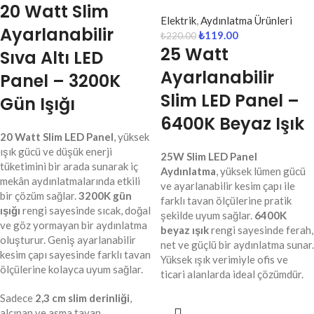
20 Watt Slim
Elektrik
,
Aydınlatma Ürünleri
Ayarlanabilir
₺
119.00
₺
220.00
25 Watt
Sıva Altı LED
Ayarlanabilir
Panel – 3200K
Slim LED Panel –
Gün Işığı
6400K Beyaz Işık
20 Watt Slim LED Panel
, yüksek
ışık gücü ve düşük enerji
25W Slim LED Panel
tüketimini bir arada sunarak iç
Aydınlatma
, yüksek lümen gücü
mekân aydınlatmalarında etkili
ve ayarlanabilir kesim çapı ile
bir çözüm sağlar.
3200K gün
farklı tavan ölçülerine pratik
ışığı
rengi sayesinde sıcak, doğal
şekilde uyum sağlar.
6400K
ve göz yormayan bir aydınlatma
beyaz ışık
rengi sayesinde ferah,
oluşturur. Geniş ayarlanabilir
net ve güçlü bir aydınlatma sunar.
kesim çapı sayesinde farklı tavan
Yüksek ışık verimiyle ofis ve
ölçülerine kolayca uyum sağlar.
ticari alanlarda ideal çözümdür.
Sadece
2,3 cm slim derinliği
,
alçıpan ve asma tavan