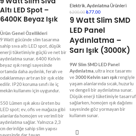
9 Watt Slim Sıva
Elektrik
,
Aydınlatma Ürünleri
Altı LED Spot –
₺
77.00
₺
200.00
6400K Beyaz Işık
9 Watt Slim SMD
LED Panel
Ürün Genel Özellikleri
Aydınlatma –
9 Watt gücünde slim tasarıma
sahip sıva altı LED spot, düşük
Sarı Işık (3000K)
enerji tüketimiyle güçlü ve net bir
aydınlatma sunar. 6400 Kelvin
9W Slim SMD LED Panel
beyaz ışık rengi sayesinde
Aydınlatma
, ultra ince tasarımı
ortamda daha aydınlık, ferah ve
ve
3000 Kelvin sarı ışık
rengiyle
odaklanmayı artıran bir ışık elde
yaşam alanlarında sıcak, huzurlu
edilir. IP20 koruma sınıfı ile iç
ve dengeli bir aydınlatma sunar.
mekân kullanımı için uygundur.
Düşük enerji tüketimiyle tasarruf
sağlarken, homojen ışık dağılımı
550 Lümen ışık akısı üreten bu
sayesinde göz yormayan bir
LED spot; ev, ofis ve mağaza gibi
kullanım sunar.
alanlarda homojen ve verimli bir
aydınlatma sağlar. Yalnızca 2,3
cm derinliğe sahip slim yapısı
sayesinde dar tavan