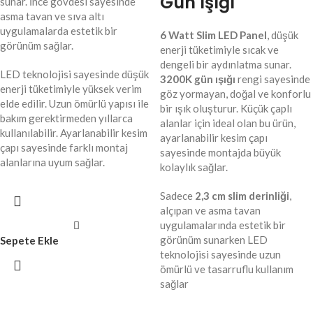
Gün Işığı
sunar. İnce gövdesi sayesinde
asma tavan ve sıva altı
uygulamalarda estetik bir
6 Watt Slim LED Panel
, düşük
görünüm sağlar.
enerji tüketimiyle sıcak ve
dengeli bir aydınlatma sunar.
LED teknolojisi sayesinde düşük
3200K gün ışığı
rengi sayesinde
enerji tüketimiyle yüksek verim
göz yormayan, doğal ve konforlu
elde edilir. Uzun ömürlü yapısı ile
bir ışık oluşturur. Küçük çaplı
bakım gerektirmeden yıllarca
alanlar için ideal olan bu ürün,
kullanılabilir. Ayarlanabilir kesim
ayarlanabilir kesim çapı
çapı sayesinde farklı montaj
sayesinde montajda büyük
alanlarına uyum sağlar.
kolaylık sağlar.
Sadece
2,3 cm slim derinliği
,
alçıpan ve asma tavan
uygulamalarında estetik bir
görünüm sunarken LED
Sepete Ekle
teknolojisi sayesinde uzun
ömürlü ve tasarruflu kullanım
sağlar