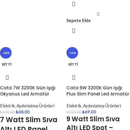
Sepete Ekle
-48%
-54%
BITTI
BITTI
Cata 7W 3200K Gün Işığı
Cata 9W 3200K Gün Işığı
Okyanus Led Armatür
Plus Slım Panel Led Armatür
Elektrik
,
Aydınlatma Ürünleri
Elektrik
,
Aydınlatma Ürünleri
₺
68.00
₺
69.00
₺
130.00
₺
150.00
9 Watt Slim Sıva
7 Watt Slim Sıva
Altı LED Spot –
Altı LED Panel