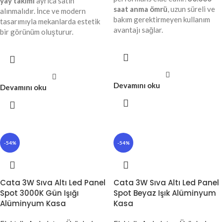
yay takımı
ayrıca satın
saat anma ömrü
, uzun süreli ve
alınmalıdır. İnce ve modern
bakım gerektirmeyen kullanım
tasarımıyla mekanlarda estetik
avantajı sağlar.
bir görünüm oluşturur.
Devamını oku
Devamını oku
-54%
-54%
Cata 3W Sıva Altı Led Panel
Cata 3W Sıva Altı Led Panel
Spot 3000K Gün Işığı
Spot Beyaz Işık Alüminyum
Alüminyum Kasa
Kasa