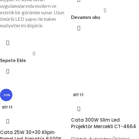
uygulamalarında modern ve
estetik bir görünüm sunar. Uzun
Devamını oku
ömürlü LED yapısı ile bakım
maliyetlerini düşürür.
Sepete Ekle
BITTI
-50%
BITTI
Cata 300W Slim Led
Projektör Mercekli CT-4664
Cata 25W 30×30 Klipin
Panel Led Armatür 6400K