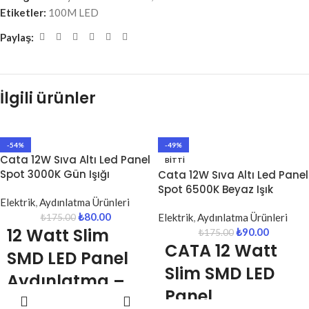
Etiketler:
100M LED
Paylaş:
İlgili ürünler
-54%
-49%
Cata 12W Sıva Altı Led Panel
BITTI
Spot 3000K Gün Işığı
Cata 12W Sıva Altı Led Panel
Spot 6500K Beyaz Işık
Elektrik
,
Aydınlatma Ürünleri
₺
80.00
Elektrik
,
Aydınlatma Ürünleri
₺
175.00
12 Watt Slim
₺
90.00
₺
175.00
CATA 12 Watt
SMD LED Panel
Slim SMD LED
Aydınlatma –
Panel
SEPETE
Sarı Işık
EKLE