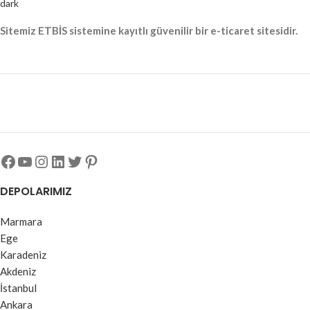
sayesinde kenar LED’leri mavi
renkte yanarak dekoratif ve yön
Sitemiz ETBİS sistemine kayıtlı güvenilir bir e-ticaret sitesidir.
bulmaya yardımcı bir aydınlatma
sağlar.
DEPOLARIMIZ
Marmara
Ege
Karadeniz
Akdeniz
İstanbul
Ankara