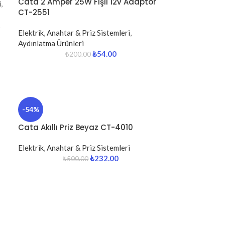
Cata 2 Amper 25W Fişli 12v Adaptör
i
,
CT-2551
Elektrik
,
Anahtar & Priz Sistemleri
,
Aydınlatma Ürünleri
₺
54.00
₺
200.00
-54%
Cata Akıllı Priz Beyaz CT-4010
Elektrik
,
Anahtar & Priz Sistemleri
₺
232.00
₺
500.00