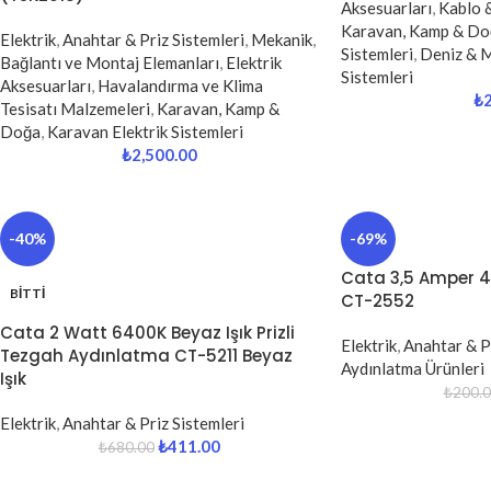
Aksesuarları
,
Kablo 
Karavan, Kamp & Do
Elektrik
,
Anahtar & Priz Sistemleri
,
Mekanik
,
Sistemleri
,
Deniz & 
Bağlantı ve Montaj Elemanları
,
Elektrik
Sistemleri
Aksesuarları
,
Havalandırma ve Klima
₺
Tesisatı Malzemeleri
,
Karavan, Kamp &
Doğa
,
Karavan Elektrik Sistemleri
₺
2,500.00
-40%
-69%
Cata 3,5 Amper 42
BITTI
CT-2552
Cata 2 Watt 6400K Beyaz Işık Prizli
Elektrik
,
Anahtar & Pr
Tezgah Aydınlatma CT-5211 Beyaz
Aydınlatma Ürünleri
Işık
₺
200.
Elektrik
,
Anahtar & Priz Sistemleri
₺
411.00
₺
680.00