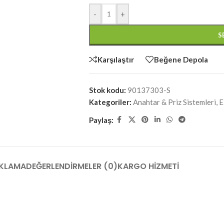
-
+
S
Karşılaştır
Beğene Depola
Stok kodu:
90137303-S
Kategoriler:
Anahtar & Priz Sistemleri
,
E
Paylaş:
KLAMA
DEĞERLENDIRMELER (0)
KARGO HIZMETI