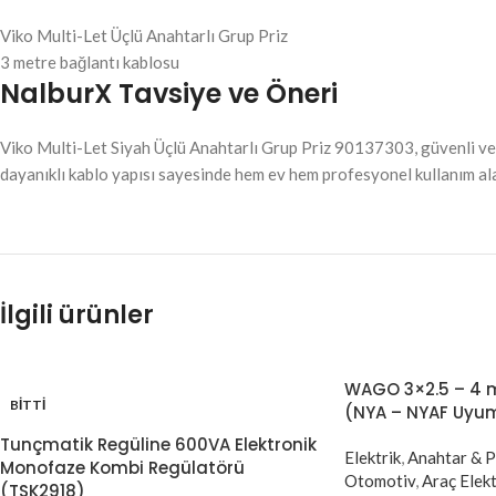
Viko Multi-Let Üçlü Anahtarlı Grup Priz
3 metre bağlantı kablosu
NalburX Tavsiye ve Öneri
Viko Multi-Let Siyah Üçlü Anahtarlı Grup Priz 90137303, güvenli ve düz
dayanıklı kablo yapısı sayesinde hem ev hem profesyonel kullanım alan
İlgili ürünler
WAGO 3×2.5 – 4 
BITTI
(NYA – NYAF Uyu
Tunçmatik Regüline 600VA Elektronik
Elektrik
,
Anahtar & Pr
Monofaze Kombi Regülatörü
Otomotiv
,
Araç Elekt
(TSK2918)