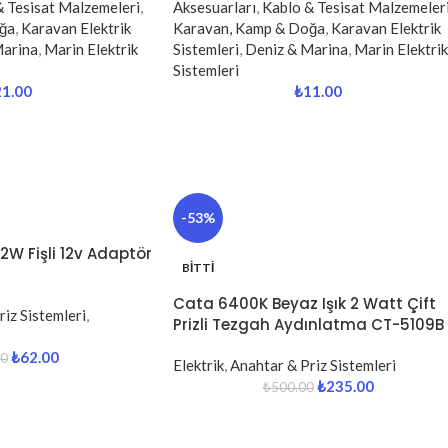
& Tesisat Malzemeleri
,
Aksesuarları
,
Kablo & Tesisat Malzemeler
ğa
,
Karavan Elektrik
Karavan, Kamp & Doğa
,
Karavan Elektrik
Marina
,
Marin Elektrik
Sistemleri
,
Deniz & Marina
,
Marin Elektrik
Sistemleri
21.00
₺
11.00
-53%
W Fişli 12v Adaptör
BITTI
Cata 6400K Beyaz Işık 2 Watt Çift
iz Sistemleri
,
Prizli Tezgah Aydınlatma CT-5109B
₺
62.00
00
Elektrik
,
Anahtar & Priz Sistemleri
₺
235.00
₺
500.00