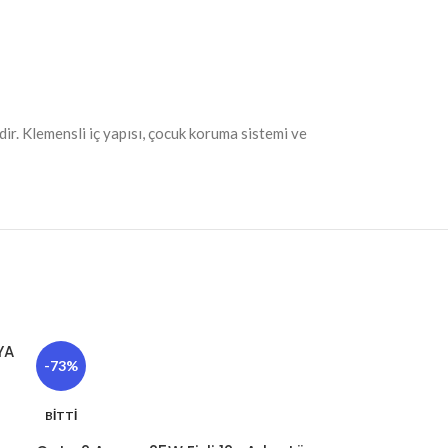
ir. Klemensli iç yapısı, çocuk koruma sistemi ve
YA
-73%
BITTI