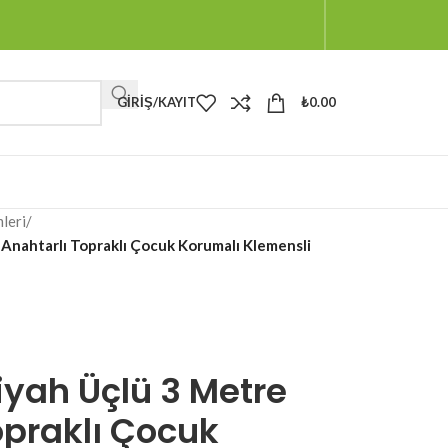
GIRIŞ/KAYIT
₺
0.00
leri
/
 Anahtarlı Topraklı Çocuk Korumalı Klemensli
Siyah Üçlü 3 Metre
opraklı Çocuk