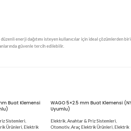
enli enerji dağıtımı isteyen kullanıcılar için ideal çözümlerden birid
larında güvenle tercih edilebilir.
mm Buat Klemensi
WAGO 5×2.5 mm Buat Klemensi (N
mlu)
Uyumlu)
iz Sistemleri
,
Elektrik
,
Anahtar & Priz Sistemleri
,
rik Ürünleri
,
Elektrik
Otomotiv
,
Araç Elektrik Ürünleri
,
Elektrik