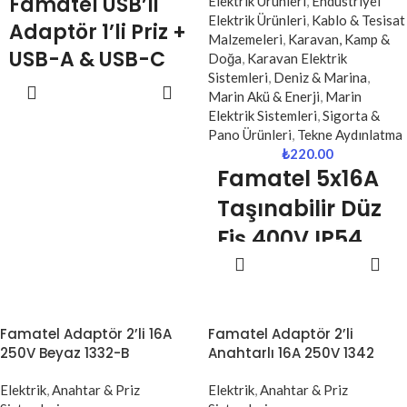
Famatel USB’li
Elektrik Ürünleri
,
Endüstriyel
çözümdür.
gibi değerli eşyalarınızı ani voltaj
Elektrik Ürünleri
,
Kablo & Tesisat
Adaptör 1’li Priz +
dalgalanmalarından
Malzemeleri
,
Karavan, Kamp &
USB-A & USB-C
kaynaklanabilecek arızalara karşı
Doğa
,
Karavan Elektrik
güvence altına alan bu priz, hem
Sistemleri
,
Deniz & Marina
,
(1321)
SEPETE
ev hem de iş yerleri için kritik bir
Marin Akü & Enerji
,
Marin
EKLE
güvenlik bariyeri oluşturur.
Elektrik Sistemleri
,
Sigorta &
Famatel USB çıkışlı adaptör, hem
Pano Ürünleri
,
Tekne Aydınlatma
klasik priz ihtiyacını hem de mobil
₺
220.00
cihaz şarjını tek noktada
Famatel 5x16A
birleştiren
çok amaçlı
bir
çözümdür. 1 adet priz çıkışına ek
Taşınabilir Düz
olarak
USB-A ve USB-C
Fiş 400V IP54
portları
sayesinde telefon,
tablet, kulaklık ve benzeri cihazlar
SEPETE
SpeedPRO 13301
adaptör gerektirmeden doğrudan
EKLE
şarj edilebilir.
3 Fazlı
16A akım ve 3680W güç
Endüstriyel Fiş |
Famatel Adaptör 2’li 16A
Famatel Adaptör 2’li
kapasitesi
, ev ve ofis
250V Beyaz 1332-B
Anahtarlı 16A 250V 1342
Dayanıklı &
ortamlarında güvenli kullanım
sunarken, 5V / 3.4A toplam USB
Güvenli Enerji
Elektrik
,
Anahtar & Priz
Elektrik
,
Anahtar & Priz
çıkışı hızlı ve stabil şarj