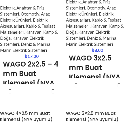
Elektrik
,
Anahtar & Priz
Elektrik
,
Anahtar & Priz
Sistemleri
,
Otomotiv
,
Araç
Sistemleri
,
Otomotiv
,
Araç
Elektrik Ürünleri
,
Elektrik
Elektrik Ürünleri
,
Elektrik
Aksesuarları
,
Kablo & Tesisat
Aksesuarları
,
Kablo & Tesisat
Malzemeleri
,
Karavan, Kamp &
Malzemeleri
,
Karavan, Kamp &
Doğa
,
Karavan Elektrik
Doğa
,
Karavan Elektrik
Sistemleri
,
Deniz & Marina
,
Sistemleri
,
Deniz & Marina
,
Marin Elektrik Sistemleri
Marin Elektrik Sistemleri
₺
8.00
WAGO 3x2.5
₺
17.00
WAGO 2x2.5 – 4
mm Buat
mm Buat
Klemensi (NYA
Klemensi (NYA
SEPETE
Uyumlu)
EKLE
SEPETE
– NYAF
EKLE
WAGO 3x2.5 mm buat klemensi,
Uyumlu)
elektrik tesisatlarında 2.5 mm
NYA kabloların güvenli, hızlı ve
WAGO 2x2.5 – 4 mm buat
WAGO 4×2.5 mm Buat
WAGO 5×2.5 mm Buat
düzenli şekilde birleştirilmesini
klemensi, elektrik tesisatlarında iki
Klemensi (NYA Uyumlu)
Klemensi (NYA Uyumlu)
sağlayan profesyonel bağlantı
kabloyu güvenli ve hızlı şekilde
elemanıdır.