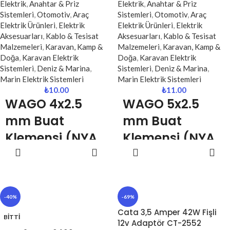
birleştirmek için tasarlanmış
Elektrik
,
Anahtar & Priz
Elektrik
,
Anahtar & Priz
Yaylı (vidasız) bağlantı sistemi
profesyonel bağlantı elemanıdır.
Sistemleri
,
Otomotiv
,
Araç
Sistemleri
,
Otomotiv
,
Araç
sayesinde kabloları güçlü şekilde
Elektrik Ürünleri
,
Elektrik
Elektrik Ürünleri
,
Elektrik
NYA ve NYAF kablo tipleri ile
kavrar, temas kaybını önler ve
Aksesuarları
,
Kablo & Tesisat
Aksesuarları
,
Kablo & Tesisat
uyumlu olan bu klemens, yaylı
uzun ömürlü kullanım sunar. 3
Malzemeleri
,
Karavan, Kamp &
Malzemeleri
,
Karavan, Kamp &
(vidasız) bağlantı sistemi
girişli yapısı ile özellikle buat içi
Doğa
,
Karavan Elektrik
Doğa
,
Karavan Elektrik
sayesinde kabloları sağlam
kablo dağıtım noktalarında pratik
Sistemleri
,
Deniz & Marina
,
Sistemleri
,
Deniz & Marina
,
şekilde sabitler ve temas kaybını
çözümler sağlar.
Marin Elektrik Sistemleri
Marin Elektrik Sistemleri
önler. Kompakt yapısı ile buat
₺
10.00
₺
11.00
Kompakt tasarımı sayesinde dar
içlerinde düzenli ve güvenli
WAGO 4x2.5
WAGO 5x2.5
alanlarda kolay kullanım sunarken,
bağlantılar sağlar
alev geciktirici gövdesi ile güvenli
mm Buat
mm Buat
bir tesisat kurulmasına yardımcı
Klemensi (NYA
Klemensi (NYA
olur.
SEPETE
SEPETE
Uyumlu)
Uyumlu)
EKLE
EKLE
WAGO 4x2.5 mm buat klemensi,
WAGO 5x2.5 mm buat klemensi,
elektrik tesisatlarında 2.5 mm
elektrik tesisatlarında 2.5 mm
NYA kabloların güvenli, hızlı ve
NYA kabloların güvenli, hızlı ve
-40%
-69%
düzenli şekilde bağlanmasını
düzenli şekilde bağlanmasını
Cata 3,5 Amper 42W Fişli
sağlayan profesyonel bağlantı
sağlayan profesyonel bir bağlantı
BITTI
12v Adaptör CT-2552
elemanıdır.
elemanıdır.