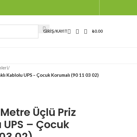
GIRIŞ/KAYIT
₺
0.00
leri
/
klı Kablolu UPS – Çocuk Korumalı (90 11 03 02)
 Metre Üçlü Priz
u UPS – Çocuk
 03 02)