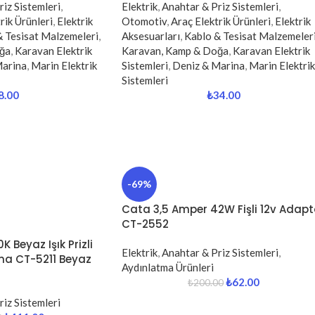
iz Sistemleri
,
Elektrik
,
Anahtar & Priz Sistemleri
,
rik Ürünleri
,
Elektrik
Otomotiv
,
Araç Elektrik Ürünleri
,
Elektrik
& Tesisat Malzemeleri
,
Aksesuarları
,
Kablo & Tesisat Malzemeler
ğa
,
Karavan Elektrik
Karavan, Kamp & Doğa
,
Karavan Elektrik
Marina
,
Marin Elektrik
Sistemleri
,
Deniz & Marina
,
Marin Elektrik
Sistemleri
8.00
₺
34.00
-69%
Cata 3,5 Amper 42W Fişli 12v Adapt
CT-2552
 Beyaz Işık Prizli
Elektrik
,
Anahtar & Priz Sistemleri
,
ma CT-5211 Beyaz
Aydınlatma Ürünleri
₺
62.00
₺
200.00
iz Sistemleri