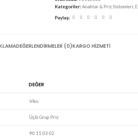
Kategoriler:
Anahtar & Priz Sistemleri
,
E
Paylaş:
KLAMA
DEĞERLENDIRMELER (0)
KARGO HIZMETI
DEĞER
Viko
Üçlü Grup Priz
90 11 03 02