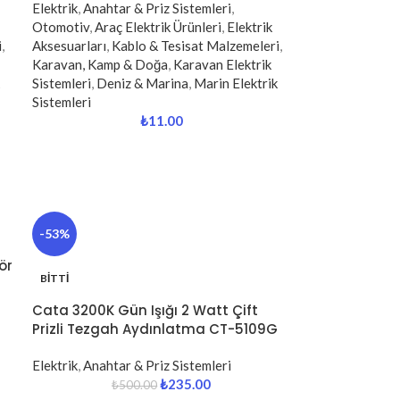
Elektrik
,
Anahtar & Priz Sistemleri
,
Otomotiv
,
Araç Elektrik Ürünleri
,
Elektrik
i
,
Aksesuarları
,
Kablo & Tesisat Malzemeleri
,
Karavan, Kamp & Doğa
,
Karavan Elektrik
Sistemleri
,
Deniz & Marina
,
Marin Elektrik
Sistemleri
₺
11.00
-53%
ör
BITTI
Cata 3200K Gün Işığı 2 Watt Çift
Prizli Tezgah Aydınlatma CT-5109G
Elektrik
,
Anahtar & Priz Sistemleri
₺
235.00
₺
500.00