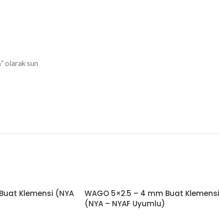
n
” olarak sun
uat Klemensi (NYA
WAGO 5×2.5 – 4 mm Buat Klemens
(NYA – NYAF Uyumlu)