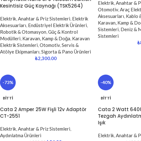
Elektrik
,
Anahtar & Pr
Kesintisiz Güç Kaynağı (TSK5264)
Otomotiv
,
Araç Elekt
Aksesuarları
,
Kablo 
Elektrik
,
Anahtar & Priz Sistemleri
,
Elektrik
Karavan, Kamp & Do
Aksesuarları
,
Endüstriyel Elektrik Ürünleri
,
Sistemleri
,
Deniz & 
Robotik & Otomasyon
,
Güç & Kontrol
Sistemleri
Modülleri
,
Karavan, Kamp & Doğa
,
Karavan
₺
Elektrik Sistemleri
,
Otomotiv
,
Servis &
Atölye Ekipmanları
,
Sigorta & Pano Ürünleri
₺
2,300.00
-73%
-40%
BITTI
BITTI
Cata 2 Amper 25W Fişli 12v Adaptör
Cata 2 Watt 6400K
CT-2551
Tezgah Aydınlat
Işık
Elektrik
,
Anahtar & Priz Sistemleri
,
Aydınlatma Ürünleri
Elektrik
,
Anahtar & Pr