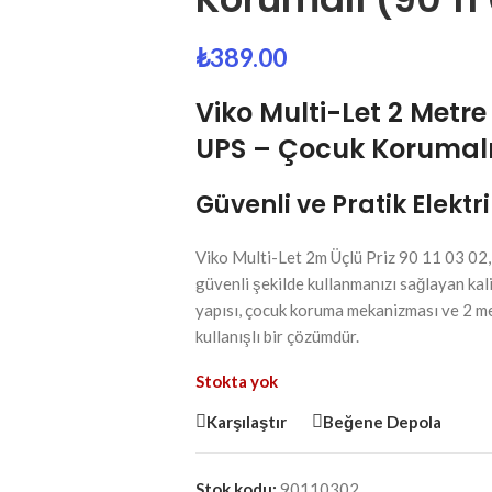
₺
389.00
Viko
Multi-Let 2 Metre 
UPS – Çocuk Korumalı 
Güvenli ve Pratik Elektr
Viko Multi-Let 2m Üçlü Priz 90 11 03 02, 
güvenli şekilde kullanmanızı sağlayan kalit
yapısı, çocuk koruma mekanizması ve 2 me
kullanışlı bir çözümdür.
Stokta yok
Karşılaştır
Beğene Depola
Stok kodu:
90110302