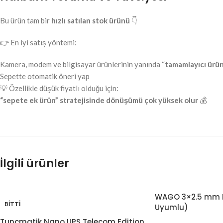
Bu ürün tam bir
hızlı satılan stok ürünü
👇
👉 En iyi satış yöntemi:
Kamera, modem ve bilgisayar ürünlerinin yanında “
tamamlayıcı ürü
Sepette otomatik öneri yap
💡 Özellikle düşük fiyatlı olduğu için:
“sepete ek ürün” stratejisinde dönüşümü çok yüksek olur
💰
İlgili ürünler
WAGO 3×2.5 mm B
BITTI
Uyumlu)
Tunçmatik Nano UPS Telecom Edition