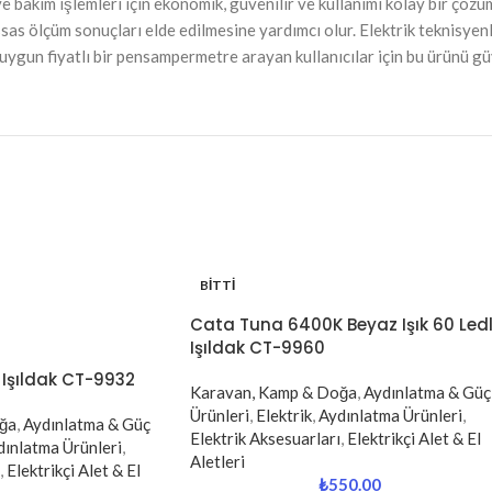
 ve bakım işlemleri için ekonomik, güvenilir ve kullanımı kolay bir çö
as ölçüm sonuçları elde edilmesine yardımcı olur. Elektrik teknisyenler
ve uygun fiyatlı bir pensampermetre arayan kullanıcılar için bu ürünü g
BITTI
Cata Tuna 6400K Beyaz Işık 60 Ledl
Işıldak CT-9960
 Işıldak CT-9932
Karavan, Kamp & Doğa
,
Aydınlatma & Güç
Ürünleri
,
Elektrik
,
Aydınlatma Ürünleri
,
ğa
,
Aydınlatma & Güç
Elektrik Aksesuarları
,
Elektrikçi Alet & El
dınlatma Ürünleri
,
Aletleri
,
Elektrikçi Alet & El
₺
550.00