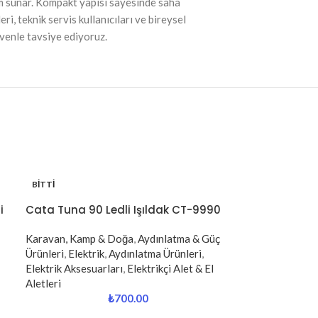
züm sunar. Kompakt yapısı sayesinde saha
i, teknik servis kullanıcıları ve bireysel
üvenle tavsiye ediyoruz.
BITTI
i
Cata Tuna 90 Ledli Işıldak CT-9990
Karavan, Kamp & Doğa
,
Aydınlatma & Güç
Ürünleri
,
Elektrik
,
Aydınlatma Ürünleri
,
Elektrik Aksesuarları
,
Elektrikçi Alet & El
Aletleri
₺
700.00