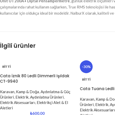
Unit UT200A+ Dijital Pensampermetre
, günlük elektrik ölçümleri
çalışmalarında rahat kullanım sağlarken, True RMS teknolojisi ile hass
kullanıcılar için oldukça ideal bir modeldir. NalburX olarak, kaliteli 
İlgili ürünler
-30%
BITTI
Cata İznik 80 Ledli Dimmerli Işıldak
BITTI
CT-9940
Cata Tuana Ledli
Karavan, Kamp & Doğa
,
Aydınlatma & Güç
Ürünleri
,
Elektrik
,
Aydınlatma Ürünleri
,
Karavan, Kamp & Do
Elektrik Aksesuarları
,
Elektrikçi Alet & El
Ürünleri
,
Elektrik
,
Ay
Aletleri
Elektrik Aksesuarları
₺
600.00