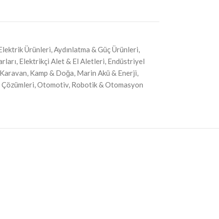
Elektrik Ürünleri
,
Aydınlatma & Güç Ürünleri
,
arları
,
Elektrikçi Alet & El Aletleri
,
Endüstriyel
Karavan, Kamp & Doğa
,
Marin Akü & Enerji
,
i Çözümleri
,
Otomotiv
,
Robotik & Otomasyon