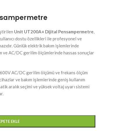
Pensampermetre
ştirilen
Unit UT200A+ Dijital Pensampermetre
,
llanıcı dostu özellikleri ile profesyonel ve
ihazıdır. Günlük elektrik bakım işlemlerinde
ım ve AC/DC gerilim ölçümlerinde hassas sonuçlar
600V AC/DC gerilim ölçümü ve frekans ölçüm
k cihazlar ve bakım işlemlerinde geniş kullanım
tik aralık seçimi ve yüksek voltaj uyarı sistemi
r.
EPETE EKLE