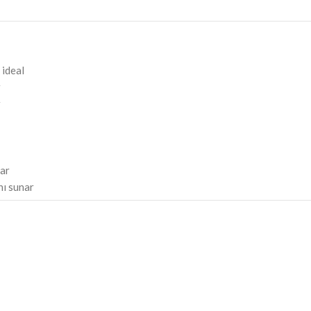
 ideal
r
r
lar
nı sunar