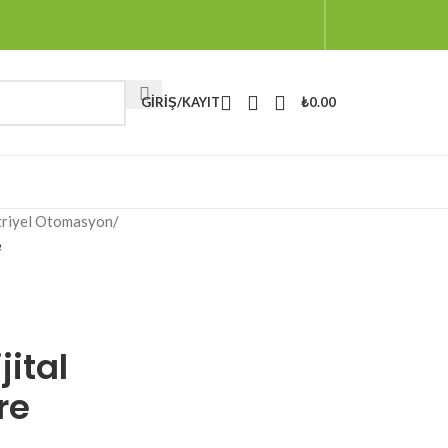
GIRIŞ/KAYIT
₺
0.00
triyel Otomasyon
/
e
jital
re