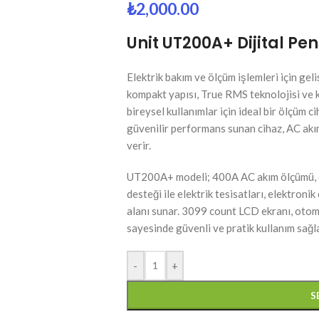
₺
2,000.00
Unit UT200A+ Dijital 
Elektrik bakım ve ölçüm işlemleri için geli
kompakt yapısı, True RMS teknolojisi ve ku
bireysel kullanımlar için ideal bir ölçüm c
güvenilir performans sunan cihaz, AC ak
verir.
UT200A+ modeli; 400A AC akım ölçümü, 
desteği ile elektrik tesisatları, elektroni
alanı sunar. 3099 count LCD ekranı, otoma
sayesinde güvenli ve pratik kullanım sağla
-
+
S