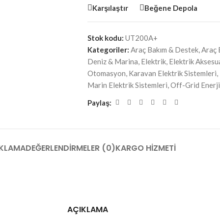
Karşılaştır
Beğene Depola
Stok kodu:
UT200A+
Kategoriler:
Araç Bakım & Destek
,
Araç 
Deniz & Marina
,
Elektrik
,
Elektrik Aksesu
Otomasyon
,
Karavan Elektrik Sistemleri
,
Marin Elektrik Sistemleri
,
Off-Grid Enerj
Paylaş:
KLAMA
DEĞERLENDIRMELER (0)
KARGO HIZMETI
AÇIKLAMA