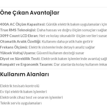
Öne Çıkan Avantajlar
400A AC Ölçüm Kapasitesi:
Günlük elektrik bakım uygulamaları için
True RMS Teknolojisi:
Daha hassas ve doğru ölçüm sonuçları sağla
3099 Count LCD Ekran:
Net ve kolay okunabilir ölçüm verileri suna
Otomatik Aralık Özelliği:
Kullanımı daha pratik hale getirir
Frekans Ölçümü:
Elektrik sistemlerinde detaylı analiz sağlar
Yüksek Voltaj Uyarısı:
Güvenli kullanım desteği sunar
Diyot ve Süreklilik Testi:
Elektronik bakım işlemlerinde avantaj sağ
Kompakt ve Ergonomik Tasarım:
Dar alanlarda kolay kullanım imka
Kullanım Alanları
Elektrik tesisatı kontrolü
Ev tipi elektrik bakım işlemleri
Elektronik cihaz test ve onarım işlemleri
Teknik servis uygulamaları