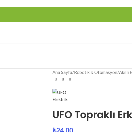
Ana Sayfa
/
Robotik & Otomasyon
/
Akıllı 
UFO Topraklı Er
₺
24.00