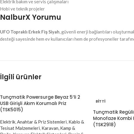
Elektrik bakım ve servis çalışmaları
Hobi ve teknik projeler
NalburX Yorumu
UFO Topraklı Erkek Fiş Siyah
, güvenli enerji bağlantıları oluşturm
desteği sayesinde hem ev kullanıcıları hem de profesyoneller tarafında
İlgili ürünler
Tunçmatik Powersurge Beyaz 5’li 2
BITTI
USB Girişli Akım Korumalı Priz
(TSK5015)
Tunçmatik Regüli
Monofaze Kombi 
Elektrik
,
Anahtar & Priz Sistemleri
,
Kablo &
(TSK2918)
Tesisat Malzemeleri
,
Karavan, Kamp &