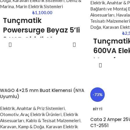
Doğa
,
Karavan Elektrik Sistemleri
,
Deniz &
Elektrik
,
Anahtar & Pr
Marina
,
Marin Elektrik Sistemleri
Bağlantı ve Montaj 
₺
1,100.00
Aksesuarları
,
Havala
Tunçmatik
Tesisatı Malzemeleri
Doğa
,
Karavan Elektr
Powersurge Beyaz 5’li
₺
2,
2 USB Girişli Akım
Tunçmati
SEPETE EKLE
Korumalı Priz
600VA Ele
(TSK5015)
Monofaze
DEVA
Regülatör
Maksimum Koruma |
5’li Priz + USB Şarj |
Voltaj Den
Güvenli Elektrik
Kombi Kor
WAGO 4×2.5 mm Buat Klemensi (NYA
-73%
Kullanımı
Uyumlu)
Kompakt v
Çözüm
Tunçmatik Powersurge 5’li akım korumalı
Elektrik
,
Anahtar & Priz Sistemleri
,
BITTI
Otomotiv
,
Araç Elektrik Ürünleri
,
Elektrik
priz, elektronik cihazlarınızı ani voltaj
Tunçmatik Regülin
Cata 2 Amper 25W 
Aksesuarları
,
Kablo & Tesisat Malzemeleri
,
dalgalanmalarına, yüksek akım ve yıldırım
CT-2551
Regülatörü, şebeke
Karavan, Kamp & Doğa
,
Karavan Elektrik
kaynaklı elektriksel risklere karşı