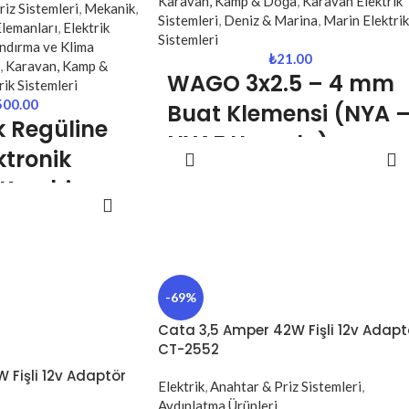
Karavan, Kamp & Doğa
,
Karavan Elektrik
iz Sistemleri
,
Mekanik
,
Sistemleri
,
Deniz & Marina
,
Marin Elektrik
Elemanları
,
Elektrik
Sistemleri
ndırma ve Klima
₺
21.00
,
Karavan, Kamp &
WAGO 3x2.5 – 4 mm
ik Sistemleri
500.00
Buat Klemensi (NYA 
k
Regüline
NYAF Uyumlu)
ktronik
SEPETE EKLE
WAGO 3x2.5 – 4 mm buat klemensi,
 Kombi
elektrik tesisatlarında kablo
MINI OKU
ü (TSK2918)
bağlantılarını güvenli, hızlı ve düzenli
şekilde yapmak için tasarlanmış
geleme |
profesyonel bağlantı elemanıdır.
uma |
NYA ve NYAF tipi kablolar ile tam uyuml
-69%
e Güvenli
olan bu klemens, vidasız yaylı
Cata 3,5 Amper 42W Fişli 12v Adapt
mekanizması sayesinde kabloların sağla
CT-2552
şekilde sabitlenmesini sağlar. Yüksek
e 600VA Kombi
Fişli 12v Adaptör
iletkenlik ve güvenli temas sunarak
Elektrik
,
Anahtar & Priz Sistemleri
,
 elektriğinde oluşan
Aydınlatma Ürünleri
elektrik bağlantılarında maksimum