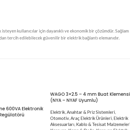
ak isteyen kullanıcılar için dayanıklı ve ekonomik bir çözümdür. Sağla
n tercih edilebilecek güvenilir bir elektrik bağlantı elemanıdır.
WAGO 3×2.5 – 4 mm Buat Klemensi
(NYA – NYAF Uyumlu)
ne 600VA Elektronik
Elektrik
,
Anahtar & Priz Sistemleri
,
Regülatörü
Otomotiv
,
Araç Elektrik Ürünleri
,
Elektrik
Aksesuarları
,
Kablo & Tesisat Malzemeler