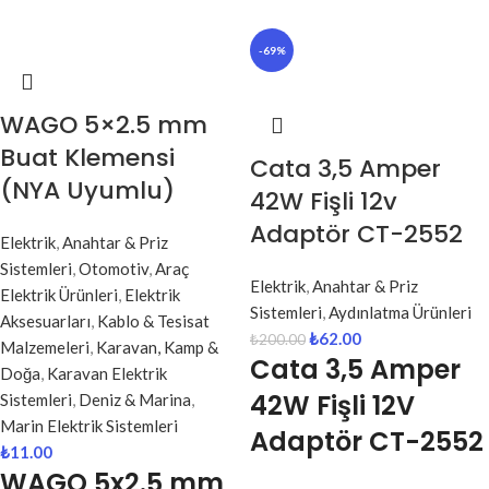
-69%
WAGO 5×2.5 mm
Buat Klemensi
Cata 3,5 Amper
(NYA Uyumlu)
42W Fişli 12v
Adaptör CT-2552
Elektrik
,
Anahtar & Priz
Sistemleri
,
Otomotiv
,
Araç
Elektrik
,
Anahtar & Priz
Elektrik Ürünleri
,
Elektrik
Sistemleri
,
Aydınlatma Ürünleri
Aksesuarları
,
Kablo & Tesisat
₺
62.00
₺
200.00
Malzemeleri
,
Karavan, Kamp &
Cata 3,5 Amper
Doğa
,
Karavan Elektrik
42W Fişli 12V
Sistemleri
,
Deniz & Marina
,
Marin Elektrik Sistemleri
Adaptör CT-2552
₺
11.00
WAGO 5x2.5 mm