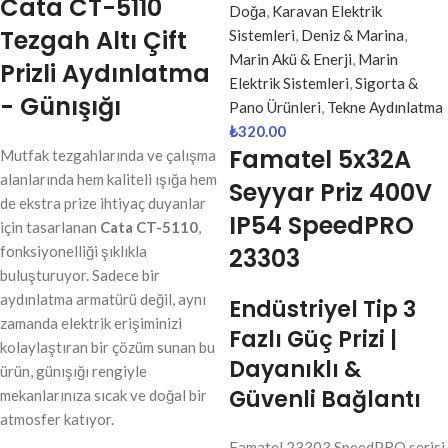
Cata CT-5110
Doğa
,
Karavan Elektrik
Tezgah Altı Çift
Sistemleri
,
Deniz & Marina
,
Marin Akü & Enerji
,
Marin
Prizli Aydınlatma
Elektrik Sistemleri
,
Sigorta &
- Günışığı
Pano Ürünleri
,
Tekne Aydınlatma
₺
320.00
Famatel 5x32A
Mutfak tezgahlarında ve çalışma
alanlarında hem kaliteli ışığa hem
Seyyar Priz 400V
de ekstra prize ihtiyaç duyanlar
IP54 SpeedPRO
için tasarlanan
Cata CT-5110
,
fonksiyonelliği şıklıkla
23303
buluşturuyor. Sadece bir
aydınlatma armatürü değil, aynı
Endüstriyel Tip 3
zamanda elektrik erişiminizi
Fazlı Güç Prizi |
kolaylaştıran bir çözüm sunan bu
Dayanıklı &
ürün, günışığı rengiyle
Güvenli Bağlantı
mekanlarınıza sıcak ve doğal bir
atmosfer katıyor.
Famatel 23303 SpeedPRO serisi