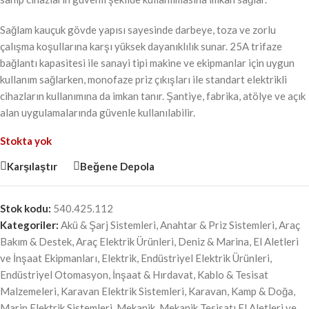
Sağlam kauçuk gövde yapısı sayesinde darbeye, toza ve zorlu
çalışma koşullarına karşı yüksek dayanıklılık sunar. 25A trifaze
bağlantı kapasitesi ile sanayi tipi makine ve ekipmanlar için uygun
kullanım sağlarken, monofaze priz çıkışları ile standart elektrikli
cihazların kullanımına da imkan tanır. Şantiye, fabrika, atölye ve açık
alan uygulamalarında güvenle kullanılabilir.
Stokta yok
Karşılaştır
Beğene Depola
Stok kodu:
540.425.112
Kategoriler:
Akü & Şarj Sistemleri
,
Anahtar & Priz Sistemleri
,
Araç
Bakım & Destek
,
Araç Elektrik Ürünleri
,
Deniz & Marina
,
El Aletleri
ve İnşaat Ekipmanları
,
Elektrik
,
Endüstriyel Elektrik Ürünleri
,
Endüstriyel Otomasyon
,
İnşaat & Hırdavat
,
Kablo & Tesisat
Malzemeleri
,
Karavan Elektrik Sistemleri
,
Karavan, Kamp & Doğa
,
Marin Elektrik Sistemleri
,
Mekanik
,
Mekanik Tesisatı El Aletleri ve