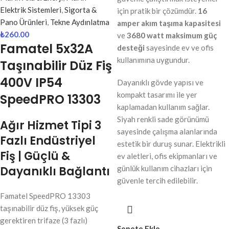
Elektrik Sistemleri
,
Sigorta &
için pratik bir çözümdür.
16
Pano Ürünleri
,
Tekne Aydınlatma
amper akım taşıma kapasitesi
₺
260.00
ve
3680 watt maksimum güç
Famatel 5x32A
desteği
sayesinde ev ve ofis
kullanımına uygundur.
Taşınabilir Düz Fiş
400V IP54
Dayanıklı gövde yapısı ve
kompakt tasarımı ile yer
SpeedPRO 13303
kaplamadan kullanım sağlar.
Siyah renkli sade görünümü
Ağır Hizmet Tipi 3
sayesinde çalışma alanlarında
Fazlı Endüstriyel
estetik bir duruş sunar. Elektrikli
Fiş | Güçlü &
ev aletleri, ofis ekipmanları ve
Dayanıklı Bağlantı
günlük kullanım cihazları için
güvenle tercih edilebilir.
Famatel SpeedPRO 13303
taşınabilir düz fiş, yüksek güç
gerektiren trifaze (3 fazlı)
Sepete Ekle