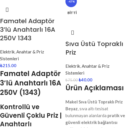
-47%
BITTI
Famatel Adaptör
3’lü Anahtarlı 16A
250V 1343
Sıva Üstü Topraklı
Priz
Elektrik
,
Anahtar & Priz
Sistemleri
₺
215.00
Elektrik
,
Anahtar & Priz
Famatel Adaptör
Sistemleri
₺
40.00
₺
75.00
3’lü Anahtarlı 16A
Ürün Açıklaması
250V (1343)
Makel Sıva Üstü Topraklı Priz
Kontrollü ve
Beyaz
, sıva altı tesisat
Güvenli Çoklu Priz |
bulunmayan alanlarda
pratik ve
Anahtarlı
güvenli elektrik bağlantısı