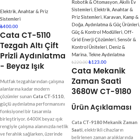
Robotik & Otomasyon
,
Akıllı Ev
Sistemleri
,
Elektrik
,
Anahtar &
Elektrik
,
Anahtar & Priz
Priz Sistemleri
,
Karavan, Kamp &
Sistemleri
Doğa
,
Aydınlatma & Güç Ürünleri
,
₺
400.00
Güç & Kontrol Modülleri
,
Off-
Cata CT-5110
Grid Enerji Çözümleri
,
Sensör &
Tezgah Altı Çift
Kontrol Üniteleri
,
Deniz &
Prizli Aydınlatma
Marina
,
Tekne Aydınlatma
₺
123.00
₺
220.00
- Beyaz Işık
Cata Mekanik
Zaman Saati
Mutfak tezgahlarından çalışma
alanlarına kadar modern
3680W CT-9180
çözümler sunan
Cata CT-5110
,
güçlü aydınlatma performansını
Ürün Açıklaması
fonksiyonel bir tasarımla
birleştiriyor. 6400K beyaz ışık
Cata CT-9180 Mekanik Zaman
rengiyle çalışma alanınızda netlik
Saati
, elektrikli cihazların
ve ferahlık sağlarken, üzerinde
belirlenen zaman aralıklarında