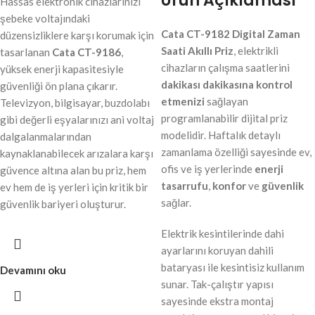
Ürün Açıklaması
Hassas elektronik cihazlarınızı
şebeke voltajındaki
Cata CT-9182 Digital Zaman
düzensizliklere karşı korumak için
Saati Akıllı Priz
, elektrikli
tasarlanan
Cata CT-9186
,
cihazların çalışma saatlerini
yüksek enerji kapasitesiyle
dakikası dakikasına kontrol
güvenliği ön plana çıkarır.
etmenizi
sağlayan
Televizyon, bilgisayar, buzdolabı
programlanabilir dijital priz
gibi değerli eşyalarınızı ani voltaj
modelidir. Haftalık detaylı
dalgalanmalarından
zamanlama özelliği sayesinde ev,
kaynaklanabilecek arızalara karşı
ofis ve iş yerlerinde
enerji
güvence altına alan bu priz, hem
tasarrufu
,
konfor
ve
güvenlik
ev hem de iş yerleri için kritik bir
sağlar.
güvenlik bariyeri oluşturur.
Elektrik kesintilerinde dahi
ayarlarını koruyan dahili
bataryası ile kesintisiz kullanım
Devamını oku
sunar. Tak-çalıştır yapısı
sayesinde ekstra montaj