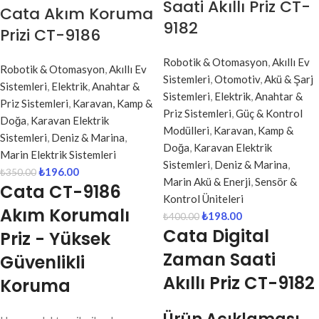
Saati Akıllı Priz CT-
Cata Akım Koruma
9182
Prizi CT-9186
Robotik & Otomasyon
,
Akıllı Ev
Robotik & Otomasyon
,
Akıllı Ev
Sistemleri
,
Otomotiv
,
Akü & Şarj
Sistemleri
,
Elektrik
,
Anahtar &
Sistemleri
,
Elektrik
,
Anahtar &
Priz Sistemleri
,
Karavan, Kamp &
Priz Sistemleri
,
Güç & Kontrol
Doğa
,
Karavan Elektrik
Modülleri
,
Karavan, Kamp &
Sistemleri
,
Deniz & Marina
,
Doğa
,
Karavan Elektrik
Marin Elektrik Sistemleri
Sistemleri
,
Deniz & Marina
,
₺
196.00
₺
350.00
Marin Akü & Enerji
,
Sensör &
Cata CT-9186
Kontrol Üniteleri
Akım Korumalı
₺
198.00
₺
400.00
Cata Digital
Priz - Yüksek
Zaman Saati
Güvenlikli
Akıllı Priz CT-9182
Koruma