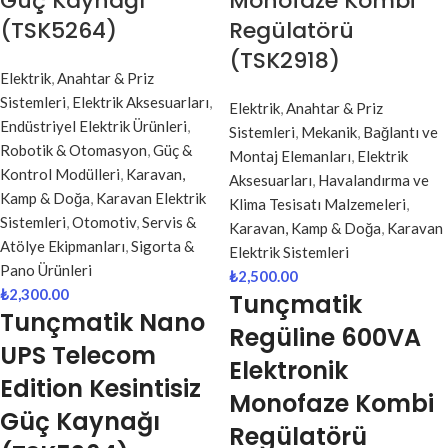
Güç Kaynağı
Monofaze Kombi
(TSK5264)
Regülatörü
(TSK2918)
Elektrik
,
Anahtar & Priz
Sistemleri
,
Elektrik Aksesuarları
,
Elektrik
,
Anahtar & Priz
Endüstriyel Elektrik Ürünleri
,
Sistemleri
,
Mekanik
,
Bağlantı ve
Robotik & Otomasyon
,
Güç &
Montaj Elemanları
,
Elektrik
Kontrol Modülleri
,
Karavan,
Aksesuarları
,
Havalandırma ve
Kamp & Doğa
,
Karavan Elektrik
Klima Tesisatı Malzemeleri
,
Sistemleri
,
Otomotiv
,
Servis &
Karavan, Kamp & Doğa
,
Karavan
Atölye Ekipmanları
,
Sigorta &
Elektrik Sistemleri
Pano Ürünleri
₺
2,500.00
₺
2,300.00
Tunçmatik
Tunçmatik
Nano
Regüline 600VA
UPS Telecom
Elektronik
Edition Kesintisiz
Monofaze Kombi
Güç Kaynağı
Regülatörü