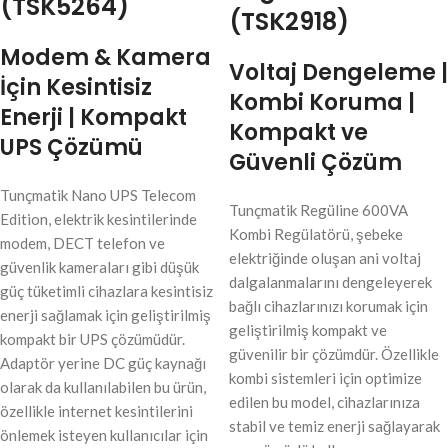
(TSK5264)
(TSK2918)
Modem & Kamera
Voltaj Dengeleme |
İçin Kesintisiz
Kombi Koruma |
Enerji | Kompakt
Kompakt ve
UPS Çözümü
Güvenli Çözüm
Tunçmatik Nano UPS Telecom
Tunçmatik Regüline 600VA
Edition, elektrik kesintilerinde
Kombi Regülatörü, şebeke
modem, DECT telefon ve
elektriğinde oluşan ani voltaj
güvenlik kameraları gibi düşük
dalgalanmalarını dengeleyerek
güç tüketimli cihazlara kesintisiz
bağlı cihazlarınızı korumak için
enerji sağlamak için geliştirilmiş
geliştirilmiş kompakt ve
kompakt bir UPS çözümüdür.
güvenilir bir çözümdür. Özellikle
Adaptör yerine DC güç kaynağı
kombi sistemleri için optimize
olarak da kullanılabilen bu ürün,
edilen bu model, cihazlarınıza
özellikle internet kesintilerini
stabil ve temiz enerji sağlayarak
önlemek isteyen kullanıcılar için