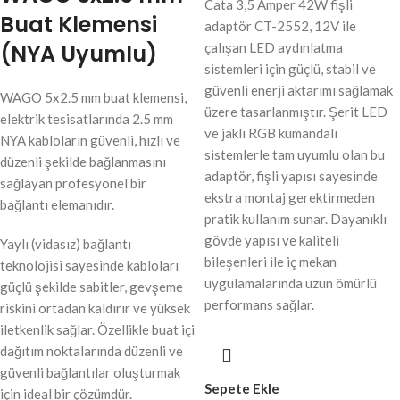
Cata 3,5 Amper 42W fişli
Buat Klemensi
adaptör CT-2552, 12V ile
(NYA Uyumlu)
çalışan LED aydınlatma
sistemleri için güçlü, stabil ve
güvenli enerji aktarımı sağlamak
WAGO 5x2.5 mm buat klemensi,
üzere tasarlanmıştır. Şerit LED
elektrik tesisatlarında 2.5 mm
ve jaklı RGB kumandalı
NYA kabloların güvenli, hızlı ve
sistemlerle tam uyumlu olan bu
düzenli şekilde bağlanmasını
adaptör, fişli yapısı sayesinde
sağlayan profesyonel bir
ekstra montaj gerektirmeden
bağlantı elemanıdır.
pratik kullanım sunar. Dayanıklı
gövde yapısı ve kaliteli
Yaylı (vidasız) bağlantı
bileşenleri ile iç mekan
teknolojisi sayesinde kabloları
uygulamalarında uzun ömürlü
güçlü şekilde sabitler, gevşeme
performans sağlar.
riskini ortadan kaldırır ve yüksek
iletkenlik sağlar. Özellikle buat içi
dağıtım noktalarında düzenli ve
güvenli bağlantılar oluşturmak
Sepete Ekle
için ideal bir çözümdür.