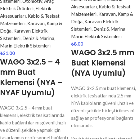
Sistemleri
,
Otomotiv
,
Araç
Aksesuarları
,
Kablo & Tesisat
Elektrik Ürünleri
,
Elektrik
Malzemeleri
,
Karavan, Kamp &
Aksesuarları
,
Kablo & Tesisat
Doğa
,
Karavan Elektrik
Malzemeleri
,
Karavan, Kamp &
Sistemleri
,
Deniz & Marina
,
Doğa
,
Karavan Elektrik
Marin Elektrik Sistemleri
Sistemleri
,
Deniz & Marina
,
₺
8.00
Marin Elektrik Sistemleri
WAGO 3x2.5 mm
₺
21.00
WAGO 3x2.5 – 4
Buat Klemensi
mm Buat
(NYA Uyumlu)
Klemensi (NYA –
WAGO 3x2.5 mm buat klemensi,
NYAF Uyumlu)
elektrik tesisatlarında 2.5 mm
NYA kabloların güvenli, hızlı ve
WAGO 3x2.5 – 4 mm buat
düzenli şekilde birleştirilmesini
klemensi, elektrik tesisatlarında
sağlayan profesyonel bağlantı
kablo bağlantılarını güvenli, hızlı
elemanıdır.
ve düzenli şekilde yapmak için
tasarlanmış profesyonel bağlantı