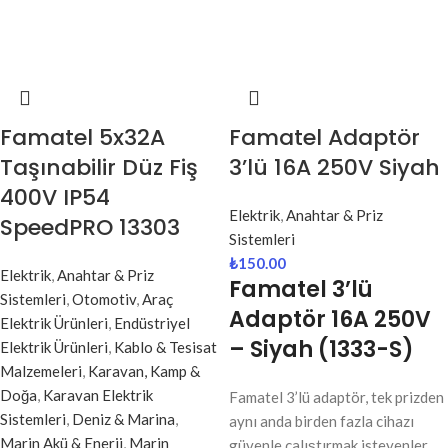
Famatel 5x32A
Famatel Adaptör
Taşınabilir Düz Fiş
3’lü 16A 250V Siyah
400V IP54
Elektrik
,
Anahtar & Priz
SpeedPRO 13303
Sistemleri
₺
150.00
Elektrik
,
Anahtar & Priz
Famatel 3’lü
Sistemleri
,
Otomotiv
,
Araç
Adaptör 16A 250V
Elektrik Ürünleri
,
Endüstriyel
– Siyah (1333-S)
Elektrik Ürünleri
,
Kablo & Tesisat
Malzemeleri
,
Karavan, Kamp &
Doğa
,
Karavan Elektrik
Famatel 3’lü adaptör, tek prizden
Sistemleri
,
Deniz & Marina
,
aynı anda birden fazla cihazı
Marin Akü & Enerji
,
Marin
güvenle çalıştırmak isteyenler