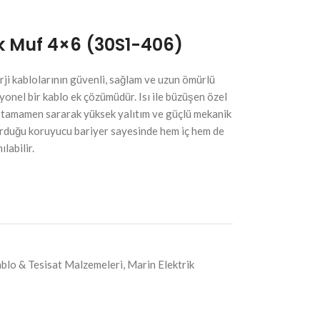
k Muf 4×6 (30S1-406)
ji kablolarının güvenli, sağlam ve uzun ömürlü
yonel bir kablo ek çözümüdür. Isı ile büzüşen özel
ı tamamen sararak yüksek yalıtım ve güçlü mekanik
urduğu koruyucu bariyer sayesinde hem iç hem de
labilir.
blo & Tesisat Malzemeleri
,
Marin Elektrik