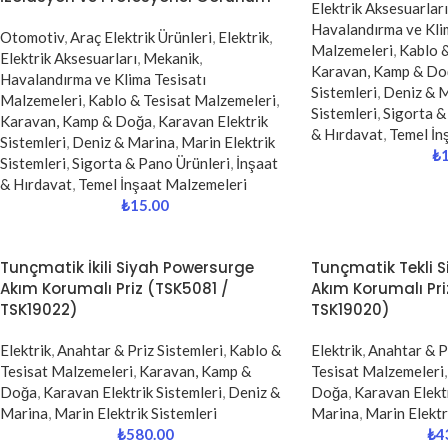
Elektrik Aksesuarları
Havalandırma ve Klim
Otomotiv
,
Araç Elektrik Ürünleri
,
Elektrik
,
Malzemeleri
,
Kablo &
Elektrik Aksesuarları
,
Mekanik
,
Karavan, Kamp & Do
Havalandırma ve Klima Tesisatı
Sistemleri
,
Deniz & 
Malzemeleri
,
Kablo & Tesisat Malzemeleri
,
Sistemleri
,
Sigorta &
Karavan, Kamp & Doğa
,
Karavan Elektrik
& Hırdavat
,
Temel İn
Sistemleri
,
Deniz & Marina
,
Marin Elektrik
₺
Sistemleri
,
Sigorta & Pano Ürünleri
,
İnşaat
& Hırdavat
,
Temel İnşaat Malzemeleri
₺
15.00
Tunçmatik İkili Siyah Powersurge
Tunçmatik Tekli 
Akım Korumalı Priz (TSK5081 /
Akım Korumalı Pri
TSK19022)
TSK19020)
Elektrik
,
Anahtar & Priz Sistemleri
,
Kablo &
Elektrik
,
Anahtar & Pr
Tesisat Malzemeleri
,
Karavan, Kamp &
Tesisat Malzemeleri
,
Doğa
,
Karavan Elektrik Sistemleri
,
Deniz &
Doğa
,
Karavan Elektr
Marina
,
Marin Elektrik Sistemleri
Marina
,
Marin Elektr
₺
580.00
₺
4