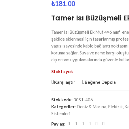
₺
181.00
Tamer Isı Büzüşmeli E
Tamer Isı Büzüşmeli Ek Muf 4×6 mm², ener
şekilde eklenmesi için tasarlanmış profes
yapısı sayesinde kablo bağlantı noktasın
koruma sağlar. Suya ve neme karşı oluşt
dış ortam uygulamalarında güvenle kullanı
Stokta yok
Karşılaştır
Beğene Depola
Stok kodu:
30S1-406
Kategoriler:
Deniz & Marina
,
Elektrik
,
Ka
Sistemleri
Paylaş: