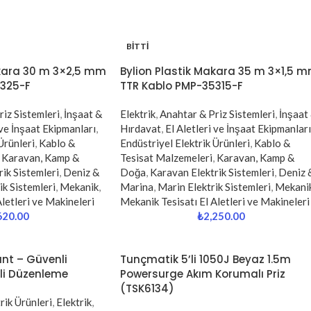
BITTI
akara 30 m 3×2,5 mm
Bylion Plastik Makara 35 m 3×1,5 
0325-F
TTR Kablo PMP-35315-F
iz Sistemleri
,
İnşaat &
Elektrik
,
Anahtar & Priz Sistemleri
,
İnşaat
 ve İnşaat Ekipmanları
,
Hırdavat
,
El Aletleri ve İnşaat Ekipmanları
Ürünleri
,
Kablo &
Endüstriyel Elektrik Ürünleri
,
Kablo &
Karavan, Kamp &
Tesisat Malzemeleri
,
Karavan, Kamp &
ik Sistemleri
,
Deniz &
Doğa
,
Karavan Elektrik Sistemleri
,
Deniz 
ik Sistemleri
,
Mekanik
,
Marina
,
Marin Elektrik Sistemleri
,
Mekani
letleri ve Makineleri
Mekanik Tesisatı El Aletleri ve Makineleri
620.00
₺
2,250.00
ant – Güvenli
Tunçmatik 5’li 1050J Beyaz 1.5m
kli Düzenleme
Powersurge Akım Korumalı Priz
(TSK6134)
rik Ürünleri
,
Elektrik
,