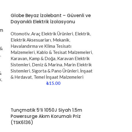
Globe Beyaz İzolebant – Güvenli ve
Dayanıklı Elektrik İzolasyonu
mm
Otomotiv
,
Araç Elektrik Ürünleri
,
Elektrik
,
Elektrik Aksesuarları
,
Mekanik
,
Havalandırma ve Klima Tesisatı
 &
Malzemeleri
,
Kablo & Tesisat Malzemeleri
,
,
Karavan, Kamp & Doğa
,
Karavan Elektrik
Sistemleri
,
Deniz & Marina
,
Marin Elektrik
Sistemleri
,
Sigorta & Pano Ürünleri
,
İnşaat
&
& Hırdavat
,
Temel İnşaat Malzemeleri
k
,
₺
15.00
Tunçmatik 5’li 1050J Siyah 1.5m
Powersurge Akım Korumalı Priz
(TSK6136)