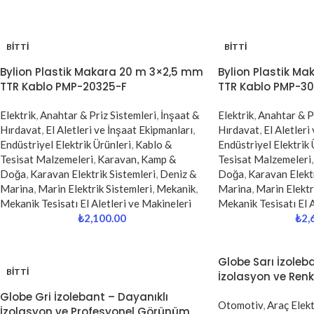
BITTI
BITTI
Bylion Plastik Makara 20 m 3×2,5 mm
Bylion Plastik M
TTR Kablo PMP-20325-F
TTR Kablo PMP-3
Elektrik
,
Anahtar & Priz Sistemleri
,
İnşaat &
Elektrik
,
Anahtar & Pr
Hırdavat
,
El Aletleri ve İnşaat Ekipmanları
,
Hırdavat
,
El Aletleri
Endüstriyel Elektrik Ürünleri
,
Kablo &
Endüstriyel Elektrik 
Tesisat Malzemeleri
,
Karavan, Kamp &
Tesisat Malzemeleri
,
Doğa
,
Karavan Elektrik Sistemleri
,
Deniz &
Doğa
,
Karavan Elektr
Marina
,
Marin Elektrik Sistemleri
,
Mekanik
,
Marina
,
Marin Elektr
Mekanik Tesisatı El Aletleri ve Makineleri
Mekanik Tesisatı El A
₺
2,100.00
₺
2,
Globe Sarı İzoleb
BITTI
İzolasyon ve Ren
Globe Gri İzolebant – Dayanıklı
Otomotiv
,
Araç Elekt
İzolasyon ve Profesyonel Görünüm