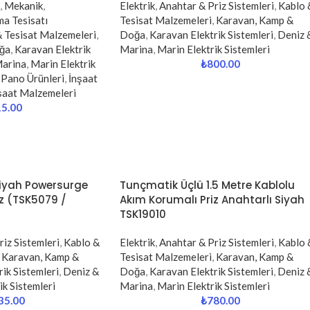
,
Mekanik
,
Elektrik
,
Anahtar & Priz Sistemleri
,
Kablo 
a Tesisatı
Tesisat Malzemeleri
,
Karavan, Kamp &
 Tesisat Malzemeleri
,
Doğa
,
Karavan Elektrik Sistemleri
,
Deniz 
ğa
,
Karavan Elektrik
Marina
,
Marin Elektrik Sistemleri
Marina
,
Marin Elektrik
₺
800.00
 Pano Ürünleri
,
İnşaat
şaat Malzemeleri
15.00
Siyah Powersurge
Tunçmatik Üçlü 1.5 Metre Kablolu
z (TSK5079 /
Akım Korumalı Priz Anahtarlı Siyah
TSK19010
iz Sistemleri
,
Kablo &
Elektrik
,
Anahtar & Priz Sistemleri
,
Kablo 
Karavan, Kamp &
Tesisat Malzemeleri
,
Karavan, Kamp &
ik Sistemleri
,
Deniz &
Doğa
,
Karavan Elektrik Sistemleri
,
Deniz 
ik Sistemleri
Marina
,
Marin Elektrik Sistemleri
35.00
₺
780.00