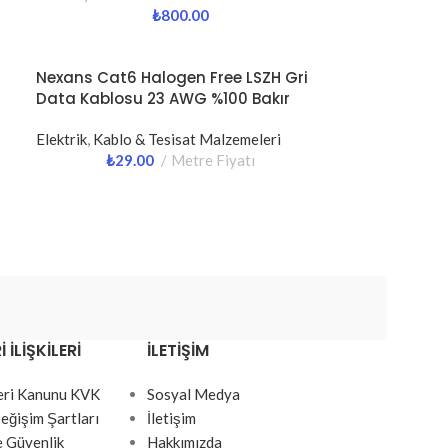
₺
800.00
Nexans Cat6 Halogen Free LSZH Gri
Data Kablosu 23 AWG %100 Bakır
Elektrik
,
Kablo & Tesisat Malzemeleri
₺
29.00
Metre Fiyatı
 İLIŞKILERI
İLETIŞIM
Veri Kanunu KVK
Sosyal Medya
eğişim Şartları
İletişim
ve Güvenlik
Hakkımızda