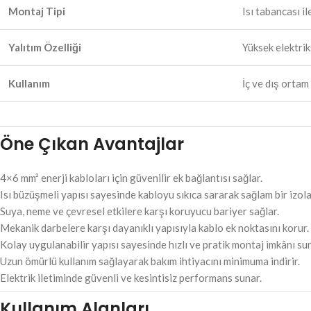
Montaj Tipi
Isı tabancası 
Yalıtım Özelliği
Yüksek elektri
Kullanım
İç ve dış ortam
Öne Çıkan Avantajlar
4×6 mm² enerji kabloları için güvenilir ek bağlantısı sağlar.
Isı büzüşmeli yapısı sayesinde kabloyu sıkıca sararak sağlam bir izol
Suya, neme ve çevresel etkilere karşı koruyucu bariyer sağlar.
Mekanik darbelere karşı dayanıklı yapısıyla kablo ek noktasını korur.
Kolay uygulanabilir yapısı sayesinde hızlı ve pratik montaj imkânı sun
Uzun ömürlü kullanım sağlayarak bakım ihtiyacını minimuma indirir.
Elektrik iletiminde güvenli ve kesintisiz performans sunar.
Kullanım Alanları