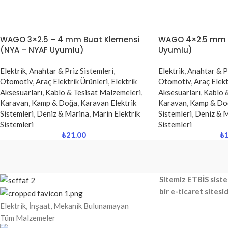
WAGO 3×2.5 – 4 mm Buat Klemensi
WAGO 4×2.5 mm B
(NYA – NYAF Uyumlu)
Uyumlu)
Elektrik
,
Anahtar & Priz Sistemleri
,
Elektrik
,
Anahtar & Pr
Otomotiv
,
Araç Elektrik Ürünleri
,
Elektrik
Otomotiv
,
Araç Elekt
Aksesuarları
,
Kablo & Tesisat Malzemeleri
,
Aksesuarları
,
Kablo 
Karavan, Kamp & Doğa
,
Karavan Elektrik
Karavan, Kamp & Do
Sistemleri
,
Deniz & Marina
,
Marin Elektrik
Sistemleri
,
Deniz & 
Sistemleri
Sistemleri
₺
21.00
₺
Sitemiz ETBİS siste
bir e-ticaret sitesid
Elektrik, İnşaat, Mekanik Bulunamayan
Tüm Malzemeler