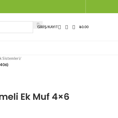
GIRIŞ/KAYIT
₺
0.00
k Sistemleri
/
-406)
meli Ek Muf 4×6