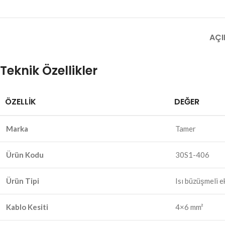
AÇI
Teknik Özellikler
ÖZELLIK
DEĞER
Marka
Tamer
Ürün Kodu
30S1-406
Ürün Tipi
Isı büzüşmeli e
Kablo Kesiti
4×6 mm²