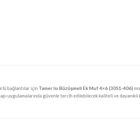
rlü bağlantılar için
Tamer Isı Büzüşmeli Ek Muf 4×6 (30S1-406)
mod
tyapı uygulamalarında güvenle tercih edilebilecek kaliteli ve dayanıklı