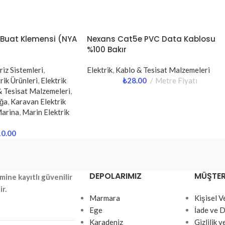
uat Klemensi (NYA
Nexans Cat5e PVC Data Kablosu
%100 Bakır
iz Sistemleri
,
Elektrik
,
Kablo & Tesisat Malzemeleri
rik Ürünleri
,
Elektrik
₺
28.00
Metre Fiyatı
& Tesisat Malzemeleri
,
ğa
,
Karavan Elektrik
Marina
,
Marin Elektrik
10.00
DEPOLARIMIZ
MÜŞTERI
mine kayıtlı güvenilir
ir.
Marmara
Kişisel 
Ege
İade ve D
Karadeniz
Gizlilik 