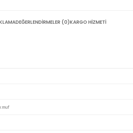
KLAMA
DEĞERLENDIRMELER (0)
KARGO HIZMETI
k muf