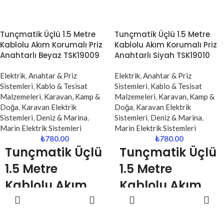
Korumalı Priz
Priz (TSK5079 /
(TSK5015)
TSK19020)
Tunçmatik Üçlü 1.5 Metre
Tunçmatik Üçlü 1.5 Metre
Kablolu Akım Korumalı Priz
Kablolu Akım Korumalı Priz
Maksimum
Kompakt
Anahtarlı Beyaz TSK19009
Anahtarlı Siyah TSK19010
Koruma | 5’li Priz
Koruma | Tekli
Elektrik
,
Anahtar & Priz
Elektrik
,
Anahtar & Priz
+ USB Şarj |
Priz | Maksimum
Sistemleri
,
Kablo & Tesisat
Sistemleri
,
Kablo & Tesisat
Güvenli Elektrik
Güvenlik
Malzemeleri
,
Karavan, Kamp &
Malzemeleri
,
Karavan, Kamp &
Doğa
,
Karavan Elektrik
Doğa
,
Karavan Elektrik
Kullanımı
Tunçmatik Powersurge tekli akım
Sistemleri
,
Deniz & Marina
,
Sistemleri
,
Deniz & Marina
,
korumalı priz, elektronik
Marin Elektrik Sistemleri
Marin Elektrik Sistemleri
Tunçmatik Powersurge 5’li akım
cihazlarınızı ani voltaj
₺
780.00
₺
780.00
korumalı priz, elektronik
dalgalanmaları, yüksek akım ve
Tunçmatik
Üçlü
Tunçmatik
Üçlü
cihazlarınızı ani voltaj
yıldırım kaynaklı elektriksel
dalgalanmalarına, yüksek akım ve
1.5 Metre
1.5 Metre
risklere karşı korumak için
yıldırım kaynaklı elektriksel
geliştirilmiş kompakt ve etkili bir
Kablolu Akım
Kablolu Akım
risklere karşı korumak için
çözümdür. Tekli yapısı sayesinde
tasarlanmıştır. Üzerindeki 2 adet
SEPETE
SEPETE
Korumalı Priz
Korumalı Priz
özellikle tek cihaz koruması
USB girişi ile ek adaptöre ihtiyaç
EKLE
EKLE
gereken alanlarda ideal kullanım
duymadan mobil cihazlarınızı da
Anahtarlı Beyaz
Anahtarlı Siyah
sunar.
kolayca şarj edebilirsiniz.