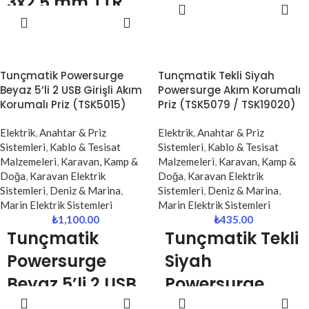
3x2,5 mm TTR
SEPETE
İçin Standart ve
EKLE
DEVAMINI
Kablo PMP-
OKU
Güvenli Çözüm
30325-F
Elektrik tesisatlarında güvenliğin
Bylion Plastik Makara 30 metre
Tunçmatik Powersurge
Tunçmatik Tekli Siyah
en önemli unsurlarından biri olan
3x2,5 mm² TTR kablo, yüksek
Beyaz 5’li 2 USB Girişli Akım
Powersurge Akım Korumalı
topraklama hatları için özel olarak
güç gereksinimi olan profesyonel
Korumalı Priz (TSK5015)
Priz (TSK5079 / TSK19020)
tercih edilen
Globe Sarı-Yeşil
uygulamalar için geliştirilmiş
İzolebant
, güçlü yapışkanı ve
dayanıklı ve güvenli bir uzatma
Elektrik
,
Anahtar & Priz
Elektrik
,
Anahtar & Priz
dayanıklı PVC yapısıyla uzun
çözümüdür. Sanayi tesisleri,
Sistemleri
,
Kablo & Tesisat
Sistemleri
,
Kablo & Tesisat
ömürlü kullanım sunar.
şantiye alanları, maden sahaları ve
Malzemeleri
,
Karavan, Kamp &
Malzemeleri
,
Karavan, Kamp &
Uluslararası standartlara uygun
dış mekan kullanımlarında güçlü
Doğa
,
Karavan Elektrik
Doğa
,
Karavan Elektrik
sarı-yeşil renk kombinasyonu
enerji iletimi sağlayarak işlerinizi
Sistemleri
,
Deniz & Marina
,
Sistemleri
,
Deniz & Marina
,
sayesinde topraklama
kesintisiz sürdürebilmenize
Marin Elektrik Sistemleri
Marin Elektrik Sistemleri
kablolarının kolayca ayırt
yardımcı olur.
₺
1,100.00
₺
435.00
edilmesini sağlar.
Tunçmatik
Tunçmatik
Tekli
Powersurge
Siyah
Beyaz 5’li 2 USB
Powersurge
SEPETE
SEPETE
Girişli Akım
Akım Korumalı
EKLE
EKLE