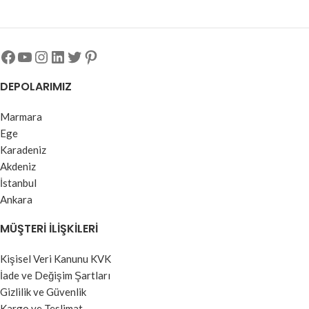
IP54 koruma sınıfı ile zorlu
çalışma koşullarında dahi uzun
ömürlü ve güvenli kullanım sunar.
DEPOLARIMIZ
Marmara
Ege
Karadeniz
Akdeniz
İstanbul
Ankara
MÜŞTERI İLIŞKILERI
Kişisel Veri Kanunu KVK
İade ve Değişim Şartları
Gizlilik ve Güvenlik
Kargo ve Teslimat