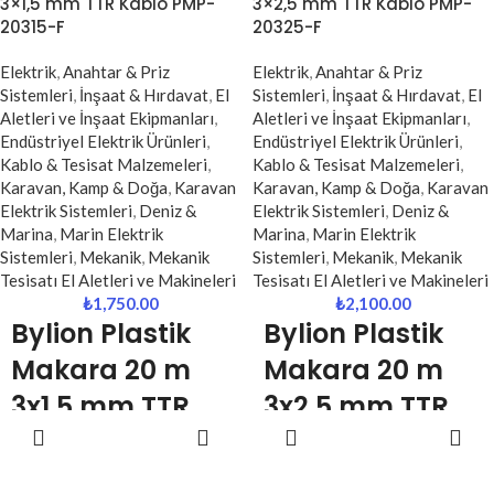
3×1,5 mm TTR Kablo PMP-
3×2,5 mm TTR Kablo PMP-
20315-F
20325-F
Elektrik
,
Anahtar & Priz
Elektrik
,
Anahtar & Priz
Sistemleri
,
İnşaat & Hırdavat
,
El
Sistemleri
,
İnşaat & Hırdavat
,
El
Aletleri ve İnşaat Ekipmanları
,
Aletleri ve İnşaat Ekipmanları
,
Endüstriyel Elektrik Ürünleri
,
Endüstriyel Elektrik Ürünleri
,
Kablo & Tesisat Malzemeleri
,
Kablo & Tesisat Malzemeleri
,
Karavan, Kamp & Doğa
,
Karavan
Karavan, Kamp & Doğa
,
Karavan
Elektrik Sistemleri
,
Deniz &
Elektrik Sistemleri
,
Deniz &
Marina
,
Marin Elektrik
Marina
,
Marin Elektrik
Sistemleri
,
Mekanik
,
Mekanik
Sistemleri
,
Mekanik
,
Mekanik
Tesisatı El Aletleri ve Makineleri
Tesisatı El Aletleri ve Makineleri
₺
1,750.00
₺
2,100.00
Bylion Plastik
Bylion Plastik
Makara 20 m
Makara 20 m
3x1,5 mm TTR
3x2,5 mm TTR
DEVAMINI
DEVAMINI
Kablo PMP-
Kablo PMP-
OKU
OKU
20315-F
20325-F