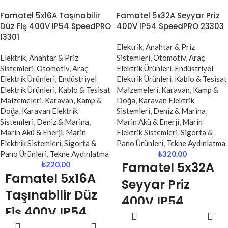
NYA kabloların güvenli, hızlı ve
WAGO 5x2.5 – 4 mm buat
Famatel 5x16A Taşınabilir
Famatel 5x32A Seyyar Priz
düzenli şekilde bağlanmasını
klemensi, elektrik tesisatlarında
Düz Fiş 400V IP54 SpeedPRO
400V IP54 SpeedPRO 23303
sağlayan profesyonel bağlantı
çoklu kablo bağlantılarını güvenli,
13301
elemanıdır.
hızlı ve düzenli şekilde
Elektrik
,
Anahtar & Priz
Yaylı (vidasız) bağlantı teknolojisi
gerçekleştirmek için tasarlanmış
Elektrik
,
Anahtar & Priz
Sistemleri
,
Otomotiv
,
Araç
sayesinde kabloları güçlü şekilde
profesyonel bir bağlantı
Sistemleri
,
Otomotiv
,
Araç
Elektrik Ürünleri
,
Endüstriyel
kavrar, gevşeme riskini ortadan
elemanıdır.
Elektrik Ürünleri
,
Endüstriyel
Elektrik Ürünleri
,
Kablo & Tesisat
kaldırır ve yüksek iletkenlik sunar.
Elektrik Ürünleri
,
Kablo & Tesisat
Malzemeleri
,
Karavan, Kamp &
NYA ve NYAF kablolar ile uyumlu
4 girişli yapısı ile özellikle buat içi
Malzemeleri
,
Karavan, Kamp &
Doğa
,
Karavan Elektrik
olan bu klemens, yaylı (vidasız)
dağıtım noktalarında pratik ve
Doğa
,
Karavan Elektrik
Sistemleri
,
Deniz & Marina
,
bağlantı teknolojisi sayesinde
düzenli bağlantılar oluşturur.
Sistemleri
,
Deniz & Marina
,
Marin Akü & Enerji
,
Marin
kabloları güçlü şekilde sabitler ve
Marin Akü & Enerji
,
Marin
Elektrik Sistemleri
,
Sigorta &
Kompakt tasarımı sayesinde dar
temas kaybını önler. 5 girişli yapısı
Elektrik Sistemleri
,
Sigorta &
Pano Ürünleri
,
Tekne Aydınlatma
alanlarda rahat kullanım
ile özellikle dağıtım noktalarında
Pano Ürünleri
,
Tekne Aydınlatma
₺
320.00
sağlarken, alev geciktirici gövdesi
büyük kolaylık sağlar.
Famatel 5x32A
₺
220.00
ile güvenli bir elektrik tesisatı
Famatel 5x16A
kurulmasına yardımcı olur.
Seyyar Priz
Taşınabilir Düz
400V IP54
Fiş 400V IP54
SEPETE
SpeedPRO
EKLE
SEPETE