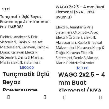
TSK19009
TSK19010
WAGO 2×2.5 – 4 mm Buat
Dayanıklı yapısı, güvenlik
BITTI
Klemensi (NYA – NYAF
özellikleri ve kullanım kolaylığı ile
Güçlü Koruma |
Güçlü Koruma |
Tunçmatik Üçlü Beyaz
Uyumlu)
ev ve ofisler için ideal bir
3’lü Kullanım | Ev
Şık Siyah
Powersurge Akım Korumalı
çözümdür.
Priz TSK5083
Elektrik
,
Anahtar & Priz
& Ofis İçin İdeal
Tasarım | Ev &
Sistemleri
,
Otomotiv
,
Araç
Çözüm
Ofis İçin
Elektrik
,
Anahtar & Priz
Elektrik Ürünleri
,
Elektrik
Sistemleri
,
Kablo & Tesisat
Aksesuarları
,
Kablo & Tesisat
Profesyonel
Tunçmatik Powersurge
Malzemeleri
,
Karavan, Kamp &
Malzemeleri
,
Karavan, Kamp &
Çözüm
TSK19009 akım korumalı priz,
Doğa
,
Karavan Elektrik
Doğa
,
Karavan Elektrik
elektronik cihazlarınızı ani voltaj
Sistemleri
,
Deniz & Marina
,
Sistemleri
,
Deniz & Marina
,
Tunçmatik Powersurge
dalgalanmaları, yüksek akım ve
Marin Elektrik Sistemleri
Marin Elektrik Sistemleri
TSK19010 akım korumalı priz,
yıldırım etkilerine karşı koruyarak
₺
800.00
₺
17.00
elektronik cihazlarınızı ani voltaj
güvenli ve verimli bir kullanım
Tunçmatik
Üçlü
WAGO 2x2.5 – 4
dalgalanmaları, yüksek akım ve
sunar. 3’lü priz yapısı ve 1.5 metre
Beyaz
mm Buat
elektriksel risklere karşı
kablo uzunluğu sayesinde hem
koruyarak güvenli kullanım sağlar.
pratik hem de esnek bir kullanım
Powersurge
Klemensi (NYA
Şık siyah tasarımı ile modern
sağlar.
DEVAMINI
SEPETE
Akım Korumalı
alanlara uyum sağlarken, 3’lü priz
– NYAF
OKU
EKLE
yapısı ve 1.5 metre kablosu ile
Priz TSK5083
Uyumlu)
maksimum kullanım konforu