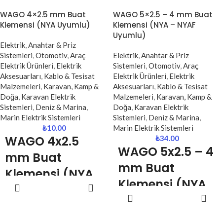
sunar.
Güvenli Elektrik
WAGO 2x2.5 – 4 mm buat
WAGO 4×2.5 mm Buat
WAGO 5×2.5 – 4 mm Buat
klemensi, elektrik tesisatlarında iki
Klemensi (NYA Uyumlu)
Klemensi (NYA – NYAF
Kullanımı | Şık
kabloyu güvenli ve hızlı şekilde
Uyumlu)
Beyaz Tasarım |
birleştirmek için tasarlanmış
Elektrik
,
Anahtar & Priz
profesyonel bağlantı elemanıdır.
Sistemleri
,
Otomotiv
,
Araç
Elektrik
,
Anahtar & Priz
3’lü Priz Konforu
Elektrik Ürünleri
,
Elektrik
Sistemleri
,
Otomotiv
,
Araç
NYA ve NYAF kablo tipleri ile
Aksesuarları
,
Kablo & Tesisat
Elektrik Ürünleri
,
Elektrik
Tunçmatik Powersurge
uyumlu olan bu klemens, yaylı
Malzemeleri
,
Karavan, Kamp &
Aksesuarları
,
Kablo & Tesisat
TSK5083 akım korumalı priz,
(vidasız) bağlantı sistemi
Doğa
,
Karavan Elektrik
Malzemeleri
,
Karavan, Kamp &
elektronik cihazlarınızı ani voltaj
sayesinde kabloları sağlam
Sistemleri
,
Deniz & Marina
,
Doğa
,
Karavan Elektrik
dalgalanmaları, yüksek akım ve
şekilde sabitler ve temas kaybını
Marin Elektrik Sistemleri
Sistemleri
,
Deniz & Marina
,
yıldırım etkilerine karşı koruyarak
önler. Kompakt yapısı ile buat
₺
10.00
Marin Elektrik Sistemleri
güvenli kullanım sunar. 3’lü priz
içlerinde düzenli ve güvenli
WAGO 4x2.5
₺
34.00
yapısı, anahtarlı kontrol özelliği ve
bağlantılar sağlar
WAGO 5x2.5 – 4
dayanıklı gövdesi ile hem ev hem
mm Buat
de ofis kullanımları için ideal bir
mm Buat
çözümdür.
Klemensi (NYA
Klemensi (NYA
SEPETE
Uyumlu)
EKLE
SEPETE
– NYAF
EKLE
WAGO 4x2.5 mm buat klemensi,
Uyumlu)
elektrik tesisatlarında 2.5 mm