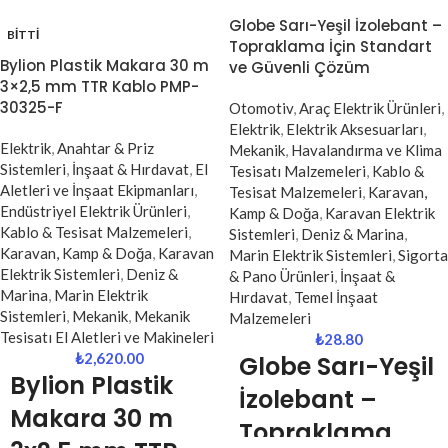
Bylion Plastik Makara 20 metre
Bylion Plastik Makara 20 metre
Globe Sarı-Yeşil İzolebant –
BITTI
uzatma kablosu, zorlu çalışma
3x2,5 mm² TTR kablo, yüksek
Topraklama İçin Standart
Bylion Plastik Makara 30 m
koşullarına dayanıklı yapısı ve
akım taşıma kapasitesi ve
ve Güvenli Çözüm
3×2,5 mm TTR Kablo PMP-
güvenli kullanım özellikleriyle öne
dayanıklı yapısıyla profesyonel
30325-F
çıkan profesyonel bir enerji
kullanım için geliştirilmiş güçlü bir
Otomotiv
,
Araç Elektrik Ürünleri
,
çözümüdür. Sanayi tesisleri,
uzatma kablosudur. Sanayi
Elektrik
,
Elektrik Aksesuarları
,
Elektrik
,
Anahtar & Priz
şantiye alanları, madenler ve açık
tesisleri, şantiyeler, maden
Mekanik
,
Havalandırma ve Klima
Sistemleri
,
İnşaat & Hırdavat
,
El
hava kullanımları için özel olarak
sahaları ve dış mekan
Tesisatı Malzemeleri
,
Kablo &
Aletleri ve İnşaat Ekipmanları
,
tasarlanmış bu kablo makarası,
uygulamalarında güvenli ve verimli
Tesisat Malzemeleri
,
Karavan,
Endüstriyel Elektrik Ürünleri
,
yüksek dayanıklılığı ve IP44
enerji aktarımı sağlar. Kalın kesitli
Kamp & Doğa
,
Karavan Elektrik
Kablo & Tesisat Malzemeleri
,
koruma sınıfı sayesinde güvenle
kablosu sayesinde yüksek güç
Sistemleri
,
Deniz & Marina
,
Karavan, Kamp & Doğa
,
Karavan
tercih edilir.
gerektiren cihazlar için ideal bir
Marin Elektrik Sistemleri
,
Sigorta
Elektrik Sistemleri
,
Deniz &
çözümdür.
& Pano Ürünleri
,
İnşaat &
Marina
,
Marin Elektrik
Hırdavat
,
Temel İnşaat
Sistemleri
,
Mekanik
,
Mekanik
Malzemeleri
Tesisatı El Aletleri ve Makineleri
₺
28.80
₺
2,620.00
Globe Sarı-Yeşil
Bylion Plastik
İzolebant –
Makara 30 m
Topraklama