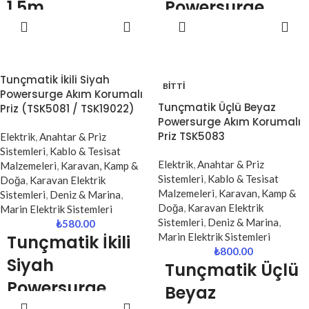
1.5m
Powersurge
ve teknik servis ekipleri için
SEPETE
SEPETE
Powersurge
Akım Korumalı
vazgeçilmez bir yardımcı üründür.
EKLE
EKLE
Akım Korumalı
Priz (TSK19021)
Priz (TSK6136)
Kompakt
Tunçmatik İkili Siyah
BITTI
Powersurge Akım Korumalı
Koruma | 2’li Priz
Yüksek Enerji
Tunçmatik Üçlü Beyaz
Priz (TSK5081 / TSK19022)
| Güvenli Elektrik
Koruma | 1050
Powersurge Akım Korumalı
Priz TSK5083
Elektrik
,
Anahtar & Priz
Kullanımı
Joule | Güçlü ve
Sistemleri
,
Kablo & Tesisat
Güvenli Kullanım
Elektrik
,
Anahtar & Priz
Malzemeleri
,
Karavan, Kamp &
Tunçmatik Powersurge
Sistemleri
,
Kablo & Tesisat
Doğa
,
Karavan Elektrik
TSK19021 ikili akım korumalı
Tunçmatik Powersurge
Malzemeleri
,
Karavan, Kamp &
Sistemleri
,
Deniz & Marina
,
priz, elektronik cihazlarınızı ani
TSK6136 akım korumalı priz,
Doğa
,
Karavan Elektrik
Marin Elektrik Sistemleri
voltaj dalgalanmalarına, yüksek
1050 Joule enerji emme
Sistemleri
,
Deniz & Marina
,
₺
580.00
akım ve yıldırım kaynaklı
kapasitesi ile elektronik
Marin Elektrik Sistemleri
Tunçmatik
İkili
elektriksel risklere karşı korumak
cihazlarınızı ani voltaj
₺
800.00
için geliştirilmiş pratik ve güvenilir
Siyah
dalgalanmalarına, yıldırım
Tunçmatik
Üçlü
bir çözümdür. Kompakt yapısı
etkilerine ve aşırı akıma karşı
Powersurge
sayesinde dar alanlarda bile rahat
Beyaz
korur. 5’li priz yapısı ve 1.5 metre
kullanım sunar.
SEPETE
kablo uzunluğu sayesinde hem ev