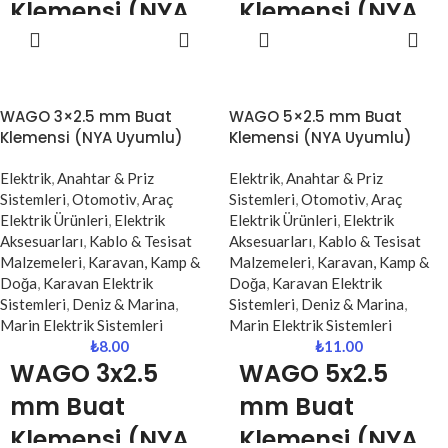
Klemensi (NYA
Klemensi (NYA
SEPETE
SEPETE
– NYAF
– NYAF
EKLE
EKLE
Uyumlu)
Uyumlu)
WAGO 2x2.5 – 4 mm buat
WAGO 3x2.5 – 4 mm buat
WAGO 3×2.5 mm Buat
WAGO 5×2.5 mm Buat
klemensi, elektrik tesisatlarında iki
klemensi, elektrik tesisatlarında
Klemensi (NYA Uyumlu)
Klemensi (NYA Uyumlu)
kabloyu güvenli ve hızlı şekilde
kablo bağlantılarını güvenli, hızlı
birleştirmek için tasarlanmış
ve düzenli şekilde yapmak için
Elektrik
,
Anahtar & Priz
Elektrik
,
Anahtar & Priz
profesyonel bağlantı elemanıdır.
tasarlanmış profesyonel bağlantı
Sistemleri
,
Otomotiv
,
Araç
Sistemleri
,
Otomotiv
,
Araç
elemanıdır.
Elektrik Ürünleri
,
Elektrik
Elektrik Ürünleri
,
Elektrik
NYA ve NYAF kablo tipleri ile
Aksesuarları
,
Kablo & Tesisat
Aksesuarları
,
Kablo & Tesisat
uyumlu olan bu klemens, yaylı
NYA ve NYAF tipi kablolar ile tam
Malzemeleri
,
Karavan, Kamp &
Malzemeleri
,
Karavan, Kamp &
(vidasız) bağlantı sistemi
uyumlu olan bu klemens, vidasız
Doğa
,
Karavan Elektrik
Doğa
,
Karavan Elektrik
sayesinde kabloları sağlam
yaylı mekanizması sayesinde
Sistemleri
,
Deniz & Marina
,
Sistemleri
,
Deniz & Marina
,
şekilde sabitler ve temas kaybını
kabloların sağlam şekilde
Marin Elektrik Sistemleri
Marin Elektrik Sistemleri
önler. Kompakt yapısı ile buat
sabitlenmesini sağlar. Yüksek
₺
8.00
₺
11.00
içlerinde düzenli ve güvenli
iletkenlik ve güvenli temas
WAGO 3x2.5
WAGO 5x2.5
bağlantılar sağlar
sunarak elektrik bağlantılarında
maksimum performans sağlar.
mm Buat
mm Buat
Klemensi (NYA
Klemensi (NYA