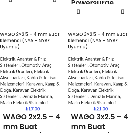
Akım Korumalı
Powersurge
EKLE
hem de ofis kullanımında pratik ve
Priz (TSK5081 /
DEVAMINI
Akım Korumalı
güvenli bir çözüm sunar.
OKU
TSK19022)
Priz TSK5083
Şık siyah tasarımı ile modern
ortamlara uyum sağlar.
Kompakt
Güvenli Elektrik
WAGO 2×2.5 – 4 mm Buat
WAGO 3×2.5 – 4 mm Buat
Tasarım | Güçlü
Klemensi (NYA – NYAF
Klemensi (NYA – NYAF
Kullanımı | Şık
Uyumlu)
Uyumlu)
Koruma | Şık
Beyaz Tasarım |
Siyah Görünüm
Elektrik
,
Anahtar & Priz
Elektrik
,
Anahtar & Priz
3’lü Priz Konforu
Sistemleri
,
Otomotiv
,
Araç
Sistemleri
,
Otomotiv
,
Araç
Tunçmatik Powersurge ikili akım
Elektrik Ürünleri
,
Elektrik
Elektrik Ürünleri
,
Elektrik
Tunçmatik Powersurge
korumalı priz, elektronik
Aksesuarları
,
Kablo & Tesisat
Aksesuarları
,
Kablo & Tesisat
TSK5083 akım korumalı priz,
cihazlarınızı ani voltaj
Malzemeleri
,
Karavan, Kamp &
Malzemeleri
,
Karavan, Kamp &
elektronik cihazlarınızı ani voltaj
dalgalanmaları, yüksek akım ve
Doğa
,
Karavan Elektrik
Doğa
,
Karavan Elektrik
dalgalanmaları, yüksek akım ve
yıldırım kaynaklı risklere karşı
Sistemleri
,
Deniz & Marina
,
Sistemleri
,
Deniz & Marina
,
yıldırım etkilerine karşı koruyarak
korumak için geliştirilmiş pratik
Marin Elektrik Sistemleri
Marin Elektrik Sistemleri
güvenli kullanım sunar. 3’lü priz
ve güvenli bir çözümdür. Siyah
₺
17.00
₺
21.00
yapısı, anahtarlı kontrol özelliği ve
rengi ve kompakt yapısı ile hem
WAGO 2x2.5 – 4
WAGO 3x2.5 – 4
dayanıklı gövdesi ile hem ev hem
estetik hem de işlevsel kullanım
de ofis kullanımları için ideal bir
mm Buat
mm Buat
sunar.
çözümdür.