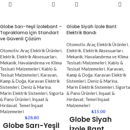
DEVAMINI
DEVAMINI
Kablo PMP-
Kablo PMP-
OKU
OKU
20315-F
50315-F
Bylion Plastik Makara 20 metre
Bylion Plastik Makara 50 metre
Globe Sarı-Yeşil İzolebant –
Globe Siyah İzole Bant
uzatma kablosu, zorlu çalışma
uzatma kablosu, uzun
Topraklama İçin Standart
Elektrik Bandı
koşullarına dayanıklı yapısı ve
mesafelerde güçlü ve güvenli
ve Güvenli Çözüm
güvenli kullanım özellikleriyle öne
enerji aktarımı sağlamak için
Otomotiv
,
Araç Elektrik Ürünleri
,
çıkan profesyonel bir enerji
tasarlanmış profesyonel bir
Otomotiv
,
Araç Elektrik Ürünleri
,
Elektrik
,
Elektrik Aksesuarları
,
çözümüdür. Sanayi tesisleri,
çözümdür. Sanayi tesisleri,
Elektrik
,
Elektrik Aksesuarları
,
Mekanik
,
Havalandırma ve Klima
şantiye alanları, madenler ve açık
şantiye alanları, madenler ve dış
Mekanik
,
Havalandırma ve Klima
Tesisatı Malzemeleri
,
Kablo &
hava kullanımları için özel olarak
mekan kullanımları için özel olarak
Tesisatı Malzemeleri
,
Kablo &
Tesisat Malzemeleri
,
Karavan,
tasarlanmış bu kablo makarası,
üretilen bu model, sağlam yapısı
Tesisat Malzemeleri
,
Karavan,
Kamp & Doğa
,
Karavan Elektrik
yüksek dayanıklılığı ve IP44
ve IP44 koruma sınıfı ile zorlu
Kamp & Doğa
,
Karavan Elektrik
Sistemleri
,
Deniz & Marina
,
koruma sınıfı sayesinde güvenle
koşullarda maksimum performans
Sistemleri
,
Deniz & Marina
,
Marin Elektrik Sistemleri
,
Sigorta
tercih edilir.
sunar.
Marin Elektrik Sistemleri
,
Sigorta
& Pano Ürünleri
,
İnşaat &
& Pano Ürünleri
,
İnşaat &
Hırdavat
,
Temel İnşaat
Hırdavat
,
Temel İnşaat
Malzemeleri
Malzemeleri
₺
15.00
Globe Siyah
₺
28.80
Globe Sarı-Yeşil
İzole Bant