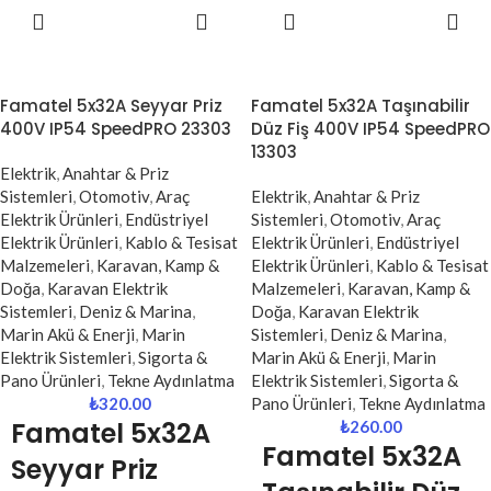
SEPETE
SEPETE
Uyumlu)
Uyumlu)
EKLE
EKLE
WAGO 3x2.5 mm buat klemensi,
WAGO 5x2.5 mm buat klemensi,
elektrik tesisatlarında 2.5 mm
elektrik tesisatlarında 2.5 mm
Famatel 5x32A Seyyar Priz
Famatel 5x32A Taşınabilir
NYA kabloların güvenli, hızlı ve
NYA kabloların güvenli, hızlı ve
400V IP54 SpeedPRO 23303
Düz Fiş 400V IP54 SpeedPRO
düzenli şekilde birleştirilmesini
düzenli şekilde bağlanmasını
13303
sağlayan profesyonel bağlantı
sağlayan profesyonel bir bağlantı
Elektrik
,
Anahtar & Priz
elemanıdır.
elemanıdır.
Sistemleri
,
Otomotiv
,
Araç
Elektrik
,
Anahtar & Priz
Yaylı (vidasız) bağlantı sistemi
Yaylı (vidasız) bağlantı teknolojisi
Elektrik Ürünleri
,
Endüstriyel
Sistemleri
,
Otomotiv
,
Araç
sayesinde kabloları güçlü şekilde
sayesinde kabloları güçlü şekilde
Elektrik Ürünleri
,
Kablo & Tesisat
Elektrik Ürünleri
,
Endüstriyel
kavrar, temas kaybını önler ve
sabitler, gevşeme riskini ortadan
Malzemeleri
,
Karavan, Kamp &
Elektrik Ürünleri
,
Kablo & Tesisat
uzun ömürlü kullanım sunar. 3
kaldırır ve yüksek iletkenlik sağlar.
Doğa
,
Karavan Elektrik
Malzemeleri
,
Karavan, Kamp &
girişli yapısı ile özellikle buat içi
Özellikle buat içi dağıtım
Sistemleri
,
Deniz & Marina
,
Doğa
,
Karavan Elektrik
kablo dağıtım noktalarında pratik
noktalarında düzenli ve güvenli
Marin Akü & Enerji
,
Marin
Sistemleri
,
Deniz & Marina
,
çözümler sağlar.
bağlantılar oluşturmak için ideal
Elektrik Sistemleri
,
Sigorta &
Marin Akü & Enerji
,
Marin
bir çözümdür.
Pano Ürünleri
,
Tekne Aydınlatma
Elektrik Sistemleri
,
Sigorta &
Kompakt tasarımı sayesinde dar
₺
320.00
Pano Ürünleri
,
Tekne Aydınlatma
alanlarda kolay kullanım sunarken,
Kompakt yapısı ile dar alanlarda
Famatel 5x32A
₺
260.00
alev geciktirici gövdesi ile güvenli
kolay kullanım sunarken, alev
Famatel 5x32A
bir tesisat kurulmasına yardımcı
geciktirici gövdesi ile maksimum
Seyyar Priz
olur.
güvenlik sağlar.