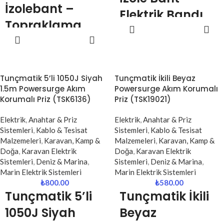
İzolebant –
Elektrik Bandı
Topraklama
SEPETE
(Yüksek
EKLE
SEPETE
İçin Standart ve
Dayanımlı PVC)
EKLE
Güvenli Çözüm
Globe siyah izole bant, elektrik
Elektrik tesisatlarında güvenliğin
tesisatlarında güvenli yalıtım,
Tunçmatik 5’li 1050J Siyah
Tunçmatik İkili Beyaz
en önemli unsurlarından biri olan
kablo koruma ve bağlantı
1.5m Powersurge Akım
Powersurge Akım Korumalı
topraklama hatları için özel olarak
sabitleme işlemleri için
Korumalı Priz (TSK6136)
Priz (TSK19021)
tercih edilen
Globe Sarı-Yeşil
geliştirilmiş yüksek kaliteli PVC
İzolebant
, güçlü yapışkanı ve
elektrik bandıdır.
Elektrik
,
Anahtar & Priz
Elektrik
,
Anahtar & Priz
dayanıklı PVC yapısıyla uzun
Sistemleri
,
Kablo & Tesisat
Sistemleri
,
Kablo & Tesisat
Esnek yapısı sayesinde kabloların
ömürlü kullanım sunar.
Malzemeleri
,
Karavan, Kamp &
Malzemeleri
,
Karavan, Kamp &
etrafına kolayca sarılır, güçlü
Uluslararası standartlara uygun
Doğa
,
Karavan Elektrik
Doğa
,
Karavan Elektrik
yapışkan yüzeyi ile uzun süre
sarı-yeşil renk kombinasyonu
Sistemleri
,
Deniz & Marina
,
Sistemleri
,
Deniz & Marina
,
açılma yapmaz. Isıya, neme ve
sayesinde topraklama
Marin Elektrik Sistemleri
Marin Elektrik Sistemleri
aşınmaya karşı dayanıklı yapısı
kablolarının kolayca ayırt
₺
800.00
₺
580.00
sayesinde hem iç mekan hem de
Tunçmatik
5’li
Tunçmatik
İkili
edilmesini sağlar.
dış mekan uygulamalarında
güvenle kullanılabilir.
1050J Siyah
Beyaz
Profesyonel elektrikçiler, ustalar