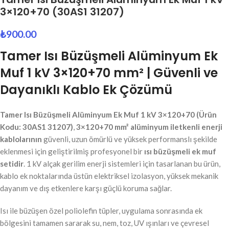
3×120+70 (30AS1 31207)
₺
900.00
Tamer Isı Büzüşmeli Alüminyum Ek
Muf 1 kV 3×120+70 mm² | Güvenli ve
Dayanıklı Kablo Ek Çözümü
Tamer Isı Büzüşmeli Alüminyum Ek Muf 1 kV 3×120+70 (Ürün
Kodu: 30AS1 31207)
,
3×120+70 mm² alüminyum iletkenli enerji
kablolarının
güvenli, uzun ömürlü ve yüksek performanslı şekilde
eklenmesi için geliştirilmiş profesyonel bir
ısı büzüşmeli ek muf
setidir
. 1 kV alçak gerilim enerji sistemleri için tasarlanan bu ürün,
kablo ek noktalarında üstün elektriksel izolasyon, yüksek mekanik
dayanım ve dış etkenlere karşı güçlü koruma sağlar.
Isı ile büzüşen özel poliolefin tüpler, uygulama sonrasında ek
bölgesini tamamen sararak su, nem, toz, UV ışınları ve çevresel