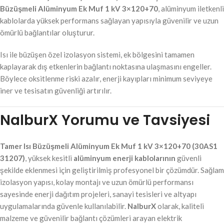
Büzüşmeli Alüminyum Ek Muf 1 kV 3×120+70
, alüminyum iletkenli
kablolarda yüksek performans sağlayan yapısıyla güvenilir ve uzun
ömürlü bağlantılar oluşturur.
Isı ile büzüşen özel izolasyon sistemi, ek bölgesini tamamen
kaplayarak dış etkenlerin bağlantı noktasına ulaşmasını engeller.
Böylece oksitlenme riski azalır, enerji kayıpları minimum seviyeye
iner ve tesisatın güvenliği artırılır.
NalburX Yorumu ve Tavsiyesi
Tamer Isı Büzüşmeli Alüminyum Ek Muf 1 kV 3×120+70 (30AS1
31207)
, yüksek kesitli
alüminyum enerji kablolarının
güvenli
şekilde eklenmesi için geliştirilmiş profesyonel bir çözümdür. Sağlam
izolasyon yapısı, kolay montajı ve uzun ömürlü performansı
sayesinde enerji dağıtım projeleri, sanayi tesisleri ve altyapı
uygulamalarında güvenle kullanılabilir.
NalburX
olarak, kaliteli
malzeme ve güvenilir bağlantı çözümleri arayan elektrik