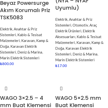
(NYA – NYAF
Beyaz Powersurge
Uyumlu)
Akım Korumalı Priz
TSK5083
Elektrik
,
Anahtar & Priz
Sistemleri
,
Otomotiv
,
Araç
Elektrik
,
Anahtar & Priz
Elektrik Ürünleri
,
Elektrik
Sistemleri
,
Kablo & Tesisat
Aksesuarları
,
Kablo & Tesisat
Malzemeleri
,
Karavan, Kamp &
Malzemeleri
,
Karavan, Kamp &
Doğa
,
Karavan Elektrik
Doğa
,
Karavan Elektrik
Sistemleri
,
Deniz & Marina
,
Sistemleri
,
Deniz & Marina
,
Marin Elektrik Sistemleri
Marin Elektrik Sistemleri
₺
800.00
₺
17.00
WAGO 3×2.5 – 4
WAGO 5×2.5 mm
mm Buat Klemensi
Buat Klemensi