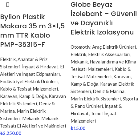
Globe Beyaz
İzolebant – Güvenli
Bylion Plastik
ve Dayanıklı
Makara 35 m 3×1,5
Elektrik İzolasyonu
mm TTR Kablo
PMP-35315-F
Otomotiv
,
Araç Elektrik Ürünleri
,
Elektrik
,
Elektrik Aksesuarları
,
Elektrik
,
Anahtar & Priz
Mekanik
,
Havalandırma ve Klima
Sistemleri
,
İnşaat & Hırdavat
,
El
Tesisatı Malzemeleri
,
Kablo &
Aletleri ve İnşaat Ekipmanları
,
Tesisat Malzemeleri
,
Karavan,
Endüstriyel Elektrik Ürünleri
,
Kamp & Doğa
,
Karavan Elektrik
Kablo & Tesisat Malzemeleri
,
Sistemleri
,
Deniz & Marina
,
Karavan, Kamp & Doğa
,
Karavan
Marin Elektrik Sistemleri
,
Sigorta
Elektrik Sistemleri
,
Deniz &
& Pano Ürünleri
,
İnşaat &
Marina
,
Marin Elektrik
Hırdavat
,
Temel İnşaat
Sistemleri
,
Mekanik
,
Mekanik
Malzemeleri
Tesisatı El Aletleri ve Makineleri
₺
15.00
₺
2,250.00