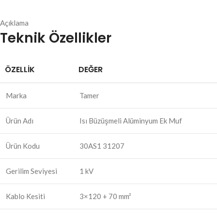
Açıklama
Teknik Özellikler
ÖZELLIK
DEĞER
Marka
Tamer
Ürün Adı
Isı Büzüşmeli Alüminyum Ek Muf
Ürün Kodu
30AS1 31207
Gerilim Seviyesi
1 kV
Kablo Kesiti
3×120 + 70 mm²