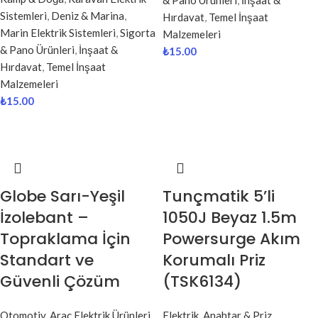
& Pano Ürünleri
,
İnşaat &
Sistemleri
,
Deniz & Marina
,
Hırdavat
,
Temel İnşaat
Marin Elektrik Sistemleri
,
Sigorta
Malzemeleri
& Pano Ürünleri
,
İnşaat &
₺
15.00
Hırdavat
,
Temel İnşaat
Malzemeleri
₺
15.00
Globe Sarı-Yeşil
Tunçmatik 5’li
İzolebant –
1050J Beyaz 1.5m
Topraklama İçin
Powersurge Akım
Standart ve
Korumalı Priz
Güvenli Çözüm
(TSK6134)
Otomotiv
,
Araç Elektrik Ürünleri
,
Elektrik
,
Anahtar & Priz