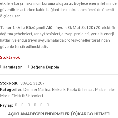
etkilere karşı maksimum koruma oluşturur. Böylece enerji iletiminde
güvenilirlik artarken kablo bağlantılarının kullanım ömrü de önemli
ölçüde uzar.
Tamer 1 kV Isı Büzüşmeli Alüminyum Ek Muf 3×120+70
, elektrik
dağıtım şebekeleri, sanayi tesisleri, altyapı projeleri, yer altı enerji
hatları ve endüstriyel uygulamalarda profesyoneller tarafından
güvenle tercih edilmektedir.
Stokta yok
Karşılaştır
Beğene Depola
Stok kodu:
30AS1 31207
Kategoriler:
Deniz & Marina
,
Elektrik
,
Kablo & Tesisat Malzemeleri
,
Marin Elektrik Sistemleri
Paylaş:
AÇIKLAMA
DEĞERLENDIRMELER (0)
KARGO HIZMETI