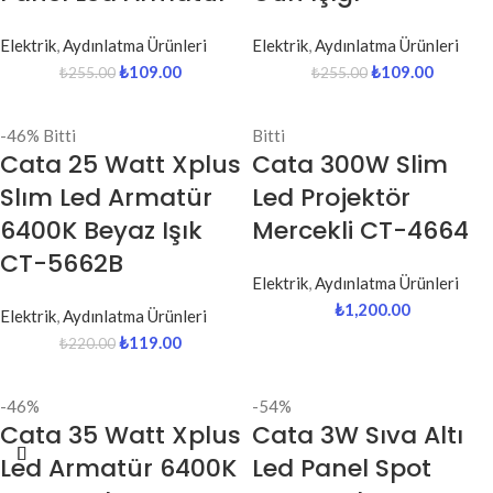
Elektrik
,
Aydınlatma Ürünleri
Elektrik
,
Aydınlatma Ürünleri
₺
109.00
₺
109.00
₺
255.00
₺
255.00
-46%
Bitti
Bitti
Cata 25 Watt Xplus
Cata 300W Slim
Slım Led Armatür
Led Projektör
6400K Beyaz Işık
Mercekli CT-4664
CT-5662B
Elektrik
,
Aydınlatma Ürünleri
₺
1,200.00
Elektrik
,
Aydınlatma Ürünleri
₺
119.00
₺
220.00
-46%
-54%
Cata 35 Watt Xplus
Cata 3W Sıva Altı
Led Armatür 6400K
Led Panel Spot