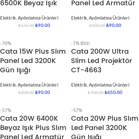
6500K Beyaz Işık
Panel Led Armatür
Elektrik
,
Aydınlatma Ürünleri
Elektrik
,
Aydınlatma Ürünleri
₺
90.00
₺
90.00
₺
175.00
₺
300.00
-70%
-7%
Bitti
Cata 15W Plus Slım
Cata 200W Ultra
Panel Led 3200K
Slim Led Projektör
Gün Işığı
CT-4663
Elektrik
,
Aydınlatma Ürünleri
Elektrik
,
Aydınlatma Ürünleri
₺
90.00
₺
650.00
₺
300.00
₺
700.00
-57%
-57%
Cata 20W 6400K
Cata 20W Plus Slım
Beyaz Işık Plus Slım
Led Panel 3200K
Panel Led Armatür
Gün Işığı