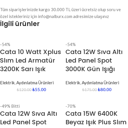
Tüm siparişlerinizde kargo 30.000 TL üzeri ücretsiz olup soru ve
özel istekleriniz için info@nalburx.com adresimize ulaşınız
İlgili ürünler
-54%
-54%
Cata 10 Watt Xplus
Cata 12W Sıva Altı
Slım Led Armatür
Led Panel Spot
3200K Sarı Işık
3000K Gün Işığı
Elektrik
,
Aydınlatma Ürünleri
Elektrik
,
Aydınlatma Ürünleri
₺
55.00
₺
80.00
₺
120.00
₺
175.00
-49%
Bitti
-70%
Cata 12W Sıva Altı
Cata 15W 6400K
Led Panel Spot
Beyaz Işık Plus Slım