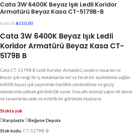
Cata 3W 6400K Beyaz Işık Ledli Koridor
Armatürü Beyaz Kasa CT-5179B-B
₺
110.00
₺
250.00
Cata 3W 6400K Beyaz Işık Ledli
Koridor Armatürü Beyaz Kasa CT-
5179B B
Cata CT-5179B B Ledli Koridor Armatürü, modern tasarımı ve
beyaz ışık rengi ile iç mekânlarda net ve ferah bir aydınlatma sağlar.
6400K beyaz ışık sayesinde özellikle yönlendirme ve geçiş
alanlarında yüksek görünürlük sunar. Sıva altı montaj yapısı ile duvar
ve tavanlarda sade ve estetik bir görünüm oluşturur.
Stokta yok
Karşılaştır
Beğene Depola
Stok kodu:
CT-5179B-B