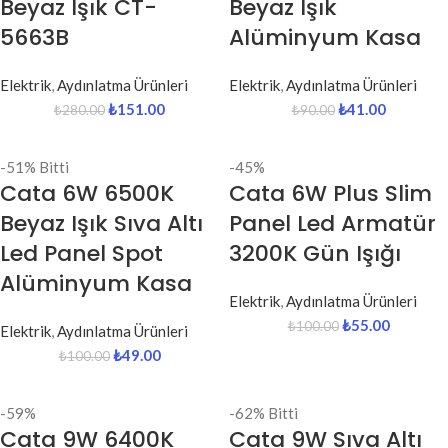
Beyaz Işık CT-
Beyaz Işık
5663B
Alüminyum Kasa
Elektrik
,
Aydınlatma Ürünleri
Elektrik
,
Aydınlatma Ürünleri
₺
151.00
₺
41.00
₺
280.00
₺
90.00
-51%
Bitti
-45%
Cata 6W 6500K
Cata 6W Plus Slim
Beyaz Işık Sıva Altı
Panel Led Armatür
Led Panel Spot
3200K Gün Işığı
Alüminyum Kasa
Elektrik
,
Aydınlatma Ürünleri
₺
55.00
₺
100.00
Elektrik
,
Aydınlatma Ürünleri
₺
49.00
₺
100.00
-59%
-62%
Bitti
Cata 9W 6400K
Cata 9W Sıva Altı