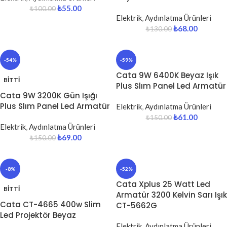
₺
55.00
₺
100.00
Elektrik
,
Aydınlatma Ürünleri
₺
68.00
₺
130.00
-54%
-59%
Cata 9W 6400K Beyaz Işık
BITTI
Plus Slım Panel Led Armatür
Cata 9W 3200K Gün Işığı
Plus Slım Panel Led Armatür
Elektrik
,
Aydınlatma Ürünleri
₺
61.00
₺
150.00
Elektrik
,
Aydınlatma Ürünleri
₺
69.00
₺
150.00
-8%
-52%
Cata Xplus 25 Watt Led
BITTI
Armatür 3200 Kelvin Sarı Işık
Cata CT-4665 400w Slim
CT-5662G
Led Projektör Beyaz
Elektrik
,
Aydınlatma Ürünleri