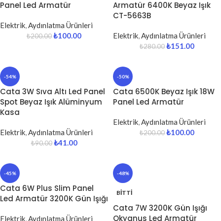
Panel Led Armatür
Armatür 6400K Beyaz Işık
CT-5663B
Elektrik
,
Aydınlatma Ürünleri
₺
100.00
Elektrik
,
Aydınlatma Ürünleri
₺
200.00
₺
151.00
₺
280.00
-54%
-50%
Cata 3W Sıva Altı Led Panel
Cata 6500K Beyaz Işık 18W
Spot Beyaz Işık Alüminyum
Panel Led Armatür
Kasa
Elektrik
,
Aydınlatma Ürünleri
Elektrik
,
Aydınlatma Ürünleri
₺
100.00
₺
200.00
₺
41.00
₺
90.00
-45%
-48%
Cata 6W Plus Slim Panel
BITTI
Led Armatür 3200K Gün Işığı
Cata 7W 3200K Gün Işığı
Okyanus Led Armatür
Elektrik
,
Aydınlatma Ürünleri