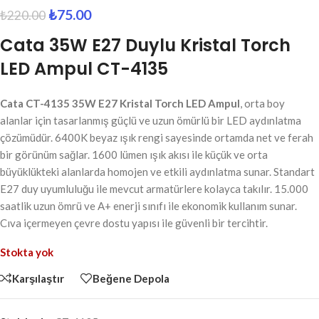
₺
75.00
₺
220.00
Cata 35W E27 Duylu Kristal Torch
LED Ampul CT-4135
Cata CT-4135 35W E27 Kristal Torch LED Ampul
, orta boy
alanlar için tasarlanmış güçlü ve uzun ömürlü bir LED aydınlatma
çözümüdür. 6400K beyaz ışık rengi sayesinde ortamda net ve ferah
bir görünüm sağlar. 1600 lümen ışık akısı ile küçük ve orta
büyüklükteki alanlarda homojen ve etkili aydınlatma sunar. Standart
E27 duy uyumluluğu ile mevcut armatürlere kolayca takılır. 15.000
saatlik uzun ömrü ve A+ enerji sınıfı ile ekonomik kullanım sunar.
Cıva içermeyen çevre dostu yapısı ile güvenli bir tercihtir.
Stokta yok
Karşılaştır
Beğene Depola