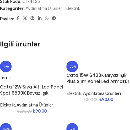
Stok kodu:
CT-4135
Kategoriler:
Aydınlatma Ürünleri
,
Elektrik
Paylaş:
İlgili ürünler
-49%
-70%
Cata 15W 6400K Beyaz Işık
BITTI
Plus Slım Panel Led Armatür
Cata 12W Sıva Altı Led Panel
Spot 6500K Beyaz Işık
Elektrik
,
Aydınlatma Ürünleri
₺
90.00
₺
300.00
Elektrik
,
Aydınlatma Ürünleri
₺
90.00
₺
175.00
-36%
-7%