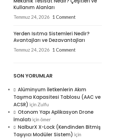
Mekanik Tesisat Nedir? Çeşitleri ve
Kullanım Alanları
Temmuz 24, 2026
1 Comment
Yerden Isıtma Sistemleri Nedir?
Avantajları ve Dezavantajları
Temmuz 24, 2026
1 Comment
SON YORUMLAR
Alüminyum İletkenlerin Akım
Taşıma Kapasitesi Tablosu (AAC ve
ACSR)
için
Zulfu
Otonom Yapı Aplikasyon Drone
İmalatı
için
ömer
NalburX X-Lock (Kendinden Bitmiş
Taşıyıcı Modüler Sistem)
için