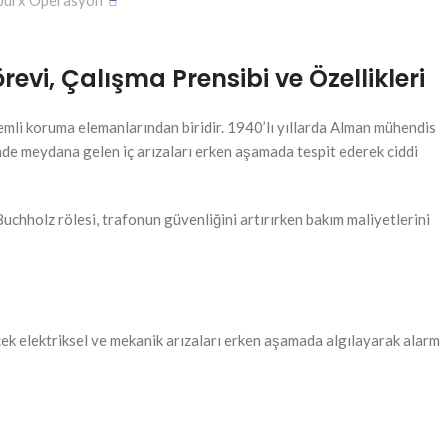
burx Operasyon
evi, Çalışma Prensibi ve Özellikleri
nemli koruma elemanlarından biridir. 1940’lı yıllarda Alman mühendis
inde meydana gelen iç arızaları erken aşamada tespit ederek ciddi
uchholz rölesi, trafonun güvenliğini artırırken bakım maliyetlerini
ek elektriksel ve mekanik arızaları erken aşamada algılayarak alarm