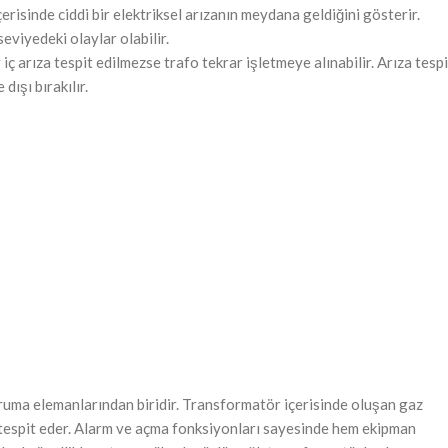
risinde ciddi bir elektriksel arızanın meydana geldiğini gösterir.
viyedeki olaylar olabilir.
iç arıza tespit edilmezse trafo tekrar işletmeye alınabilir. Arıza tespi
ışı bırakılır.
oruma elemanlarından biridir. Transformatör içerisinde oluşan gaz
en tespit eder. Alarm ve açma fonksiyonları sayesinde hem ekipman