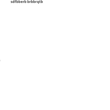
sdfbberb brbbrqtb
e